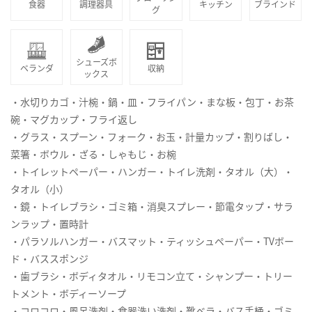
食器
調理器具
キッチン
ブラインド
グ
シューズボ
ベランダ
収納
ックス
・水切りカゴ・汁椀・鍋・皿・フライパン・まな板・包丁・お茶
碗・マグカップ・フライ返し
・グラス・スプーン・フォーク・お玉・計量カップ・割りばし・
菜箸・ボウル・ざる・しゃもじ・お椀
・トイレットペーパー・ハンガー・トイレ洗剤・タオル（大）・
タオル（小）
・鏡・トイレブラシ・ゴミ箱・消臭スプレー・節電タップ・サラ
ンラップ・置時計
・パラソルハンガー・バスマット・ティッシュペーパー・TVボー
ド・バススポンジ
・歯ブラシ・ボディタオル・リモコン立て・シャンプー・トリー
トメント・ボディーソープ
・コロコロ・風呂洗剤・食器洗い洗剤・靴ベラ・バス手桶・ゴミ