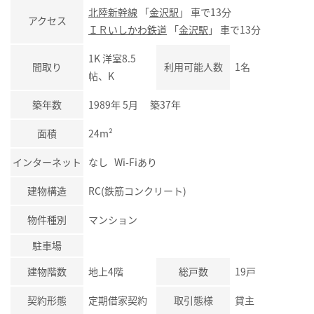
北陸新幹線
「
金沢駅
」 車で13分
アクセス
ＩＲいしかわ鉄道
「
金沢駅
」 車で13分
1K 洋室8.5
間取り
利用可能人数
1名
帖、K
築年数
1989年 5月 築37年
面積
24m²
インターネット
なし Wi-Fiあり
建物構造
RC(鉄筋コンクリート)
物件種別
マンション
駐車場
建物階数
地上4階
総戸数
19戸
契約形態
定期借家契約
取引態様
貸主