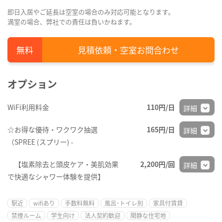
即日入居やご延長は空室の場合のみ対応可能となります。
満室の場合、弊社での責任は負いかねます。
見積依頼・空室お問合わせ
オプション
WiFi利用料金
110円/日
詳細
☆お得な優待・ワクワク抽選
165円/日
詳細
（SPREE (スプリー) -
【塩素除去と頭皮ケア・美肌効果
2,200円/回
詳細
で快適なシャワー体験を提供】
駅近
wifiあり
手数料無料
風呂･トイレ別
家具付賃貸
禁煙ルーム
学生向け
法人契約歓迎
閑静な住宅地