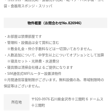
袋・食器用スポンジ・スリッパ
物件概要（お問合わせNo.826946）
・お部屋は禁煙部屋です
・管理料・設備品は全て賃料に含む
※敷金礼金・仲介手数料などは一切頂いておりません。
・人数追加について、中学生以上についてオプションとして加算
※寝具セット・光熱費・水道費分
・寝具類は清掃会社様よるご提供になります
・SIM通信式WIFIルーター設置済物件
※月間通信容量制限がございます。無料設備の為、帯域制限時の
保証等はございません。
〒920-0976 石川県金沢市十三間町６ ドームス
所在地
十三間町