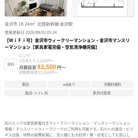
金沢市
1K
24m²
北陸新幹線 金沢駅
情報更新日 2026/08/02 09:24
【ＷｉＦｉ可】金沢市ウィークリーマンション・金沢市マンスリ
ーマンション【家具家電完備・空気清浄機完備】
ロング
1日当たり 2,200円～
賃料
82,500
月額目安
円～
初期費用他 22,000円～
駅近
wifiあり
手数料無料
風呂･トイレ別
家具付賃貸
石川エリアの家具家電付きウィークリーマンション・マンスリーマンション
情報！マンスリー＋ウィークリーでのご利用も可能です。石川への連泊・ビジ
ネス出張・研修の経費削減に、法人様にも大好評！寮・社宅としても安心し