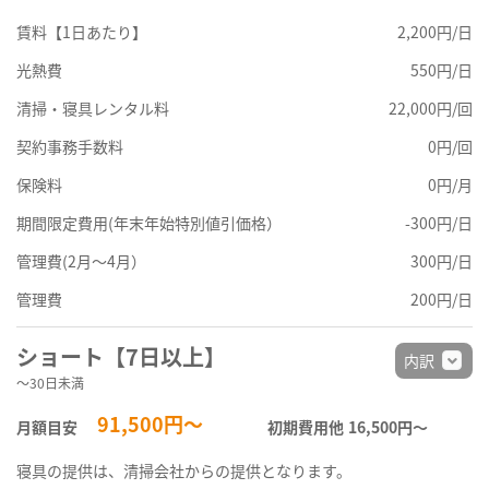
賃料【1日あたり】
2,200円/日
光熱費
550円/日
清掃・寝具レンタル料
22,000円/回
契約事務手数料
0円/回
保険料
0円/月
期間限定費用(年末年始特別値引価格）
-300円/日
管理費(2月～4月）
300円/日
管理費
200円/日
ショート【7日以上】
内訳
～30日未満
91,500円～
月額目安
初期費用他
16,500円〜
寝具の提供は、清掃会社からの提供となります。