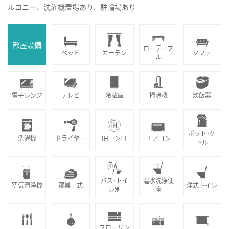
ルコニー、洗濯機置場あり、駐輪場あり
部屋設備
ローテーブ
ベッド
カーテン
ソファ
ル
電子レンジ
テレビ
冷蔵庫
掃除機
炊飯器
ポット･ケ
洗濯機
ドライヤー
IHコンロ
エアコン
トル
バス･トイ
温水洗浄便
空気清浄機
寝具一式
洋式トイレ
レ別
座
フローリン