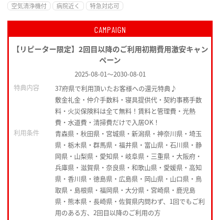
空気清浄機付
病院近く
特急対応可
CAMPAIGN
【リピーター限定】2回目以降のご利用初期費用激安キャン
ペーン
2025-08-01
～
2030-08-01
特典内容
37府県で利用頂いたお客様への還元特典♪
敷金礼金・仲介手数料・寝具提供代・契約事務手数
料・火災保険料は全て無料！賃料と管理費・光熱
費・水道費・清掃費だけで入居OK！
利用条件
青森県・秋田県・宮城県・新潟県・神奈川県・埼玉
県・栃木県・群馬県・福井県・富山県・石川県・静
岡県・山梨県・愛知県・岐阜県・三重県・大阪府・
兵庫県・滋賀県・奈良県・和歌山県・愛媛県・高知
県・香川県・徳島県・広島県・岡山県・山口県・鳥
取県・島根県・福岡県・大分県・宮崎県・鹿児島
県・熊本県・長崎県・佐賀県内問わず、1回でもご利
用のある方、2回目以降のご利用の方