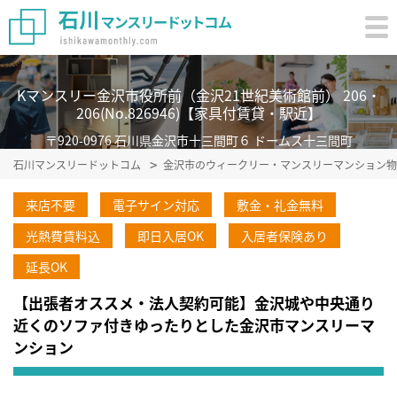
Kマンスリー金沢市役所前（金沢21世紀美術館前） 206・
206(No.826946)【家具付賃貸・駅近】
〒920-0976 石川県金沢市十三間町６ ドームス十三間町
石川マンスリードットコム
金沢市のウィークリー・マンスリーマンション物
来店不要
電子サイン対応
敷金・礼金無料
光熱費賃料込
即日入居OK
入居者保険あり
延長OK
【出張者オススメ・法人契約可能】金沢城や中央通り
近くのソファ付きゆったりとした金沢市マンスリーマ
ンション