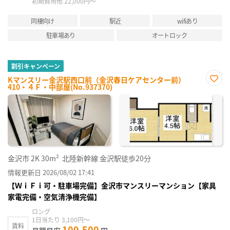
初期費用他 22,000円～
同棲向け
駅近
wifiあり
駐車場あり
オートロック
割引キャンペーン
Kマンスリー金沢駅西口前（金沢春日ケアセンター前）
410・４Ｆ・中部屋(No.937370)
お気
に入
り登
録
金沢市
2K
30m²
北陸新幹線 金沢駅徒歩20分
情報更新日 2026/08/02 17:41
【ＷｉＦｉ可・駐車場完備】金沢市マンスリーマンション【家具
家電完備・空気清浄機完備】
ロング
1日当たり 3,100円～
賃料
109,500