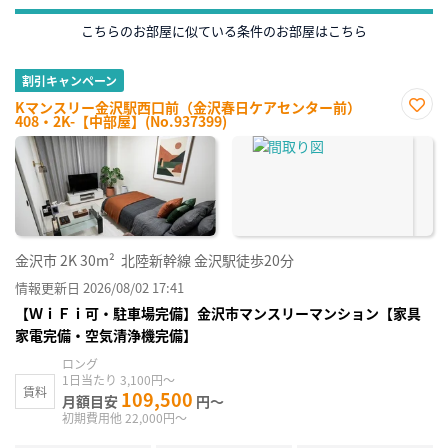
こちらのお部屋に似ている条件のお部屋はこちら
割引キャンペーン
Kマンスリー金沢駅西口前（金沢春日ケアセンター前）
408・2K-【中部屋】(No.937399)
お気
に入
り登
録
金沢市
2K
30m²
北陸新幹線 金沢駅徒歩20分
情報更新日 2026/08/02 17:41
【ＷｉＦｉ可・駐車場完備】金沢市マンスリーマンション【家具
家電完備・空気清浄機完備】
ロング
1日当たり 3,100円～
賃料
109,500
月額目安
円～
初期費用他 22,000円～