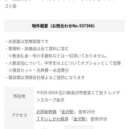
ゴミ袋
物件概要（お問合わせNo.937366）
・お部屋は禁煙部屋です
・管理料・設備品は全て賃料に含む
※敷金礼金・仲介手数料などは一切頂いておりません。
・人数追加について、中学生以上についてオプションとして加算
※寝具セット・光熱費・水道費分
・寝具類は清掃会社様よるご提供になります
〒920-0054 石川県金沢市若宮１丁目３ レジデ
所在地
ンスカープ金沢
北陸新幹線
「
金沢駅
」 徒歩20分
アクセス
ＩＲいしかわ鉄道
「
金沢駅
」 徒歩20分