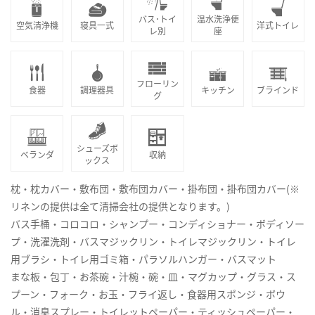
バス･トイ
温水洗浄便
空気清浄機
寝具一式
洋式トイレ
レ別
座
フローリン
食器
調理器具
キッチン
ブラインド
グ
シューズボ
ベランダ
収納
ックス
枕・枕カバー・敷布団・敷布団カバー・掛布団・掛布団カバー(※
リネンの提供は全て清掃会社の提供となります。)
バス手桶・コロコロ・シャンプー・コンディショナー・ボディソー
プ・洗濯洗剤・バスマジックリン・トイレマジックリン・トイレ
用ブラシ・トイレ用ゴミ箱・パラソルハンガー・バスマット
まな板・包丁・お茶碗・汁椀・碗・皿・マグカップ・グラス・ス
プーン・フォーク・お玉・フライ返し・食器用スポンジ・ボウ
ル・消臭スプレー・トイレットペーパー・ティッシュペーパー・