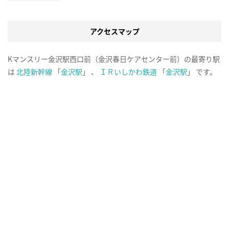
アクセスマップ
Kマンスリー金沢駅西口前（金沢春日ケアセンター前）の最寄り駅
は
北陸新幹線
「
金沢駅
」 、
ＩＲいしかわ鉄道
「
金沢駅
」 です。