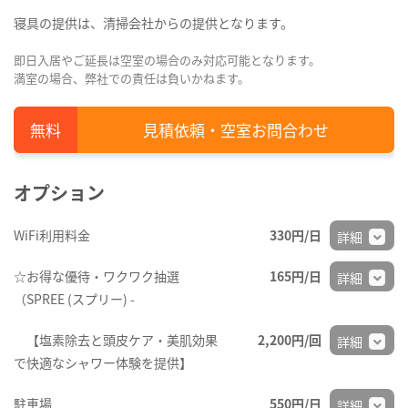
寝具の提供は、清掃会社からの提供となります。
即日入居やご延長は空室の場合のみ対応可能となります。
満室の場合、弊社での責任は負いかねます。
見積依頼・空室お問合わせ
オプション
WiFi利用料金
330円/日
詳細
☆お得な優待・ワクワク抽選
165円/日
詳細
（SPREE (スプリー) -
【塩素除去と頭皮ケア・美肌効果
2,200円/回
詳細
で快適なシャワー体験を提供】
駐車場
550円/日
詳細