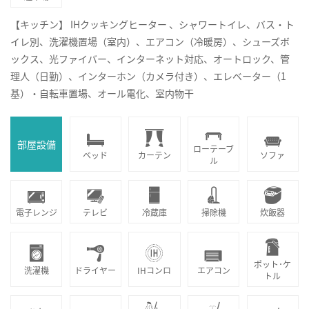
【キッチン】 IHクッキングヒーター 、シャワートイレ、バス・ト
イレ別、洗濯機置場（室内）、エアコン（冷暖房）、シューズボ
ックス、光ファイバー、インターネット対応、オートロック、管
理人（日勤）、インターホン（カメラ付き）、エレベーター（1
基）・自転車置場、オール電化、室内物干
部屋設備
ローテーブ
ベッド
カーテン
ソファ
ル
電子レンジ
テレビ
冷蔵庫
掃除機
炊飯器
ポット･ケ
洗濯機
ドライヤー
IHコンロ
エアコン
トル