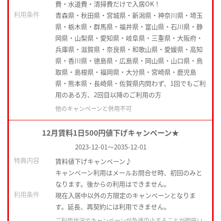
費・水道費・清掃費だけで入居OK！
利用条件
青森県・秋田県・宮城県・新潟県・神奈川県・埼玉
県・栃木県・群馬県・福井県・富山県・石川県・静
岡県・山梨県・愛知県・岐阜県・三重県・大阪府・
兵庫県・滋賀県・奈良県・和歌山県・愛媛県・高知
県・香川県・徳島県・広島県・岡山県・山口県・鳥
取県・島根県・福岡県・大分県・宮崎県・鹿児島
県・熊本県・長崎県・佐賀県内問わず、1回でもご利
用のある方、2回目以降のご利用の方
他のキャンペーンと併用不可
12月賃料1日500円値下げキャンペーン★
2023-12-01
～
2035-12-01
特典内容
賃料値下げキャンペーン♪
キャンペーン利用はメールお問合せ時、初回のみと
なります。後からの利用はできません。
利用条件
現在入居中以外の方限定のキャンペーンとなりま
す。延長、再契約には利用できません。
ご利用状況でキャンペーンが急遽中止することが御座い