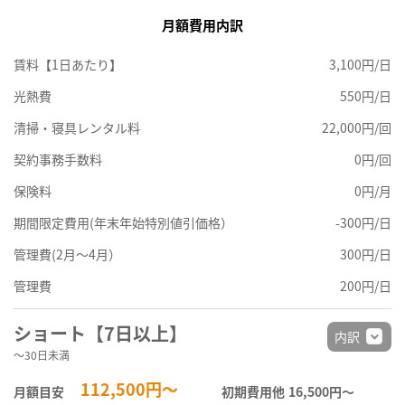
月額費用内訳
賃料【1日あたり】
3,100円/日
光熱費
550円/日
清掃・寝具レンタル料
22,000円/回
契約事務手数料
0円/回
保険料
0円/月
期間限定費用(年末年始特別値引価格）
-300円/日
管理費(2月～4月）
300円/日
管理費
200円/日
ショート【7日以上】
内訳
～30日未満
112,500円～
月額目安
初期費用他
16,500円〜