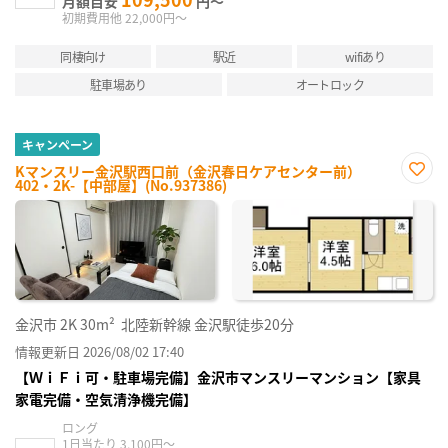
月額目安
円～
初期費用他 22,000円～
同棲向け
駅近
wifiあり
駐車場あり
オートロック
キャンペーン
Kマンスリー金沢駅西口前（金沢春日ケアセンター前）
402・2K-【中部屋】(No.937386)
お気
に入
り登
録
金沢市
2K
30m²
北陸新幹線 金沢駅徒歩20分
情報更新日 2026/08/02 17:40
【ＷｉＦｉ可・駐車場完備】金沢市マンスリーマンション【家具
家電完備・空気清浄機完備】
ロング
1日当たり 3,100円～