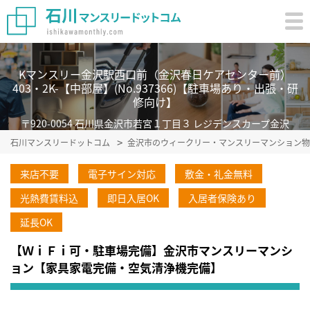
Kマンスリー金沢駅西口前（金沢春日ケアセンター前）
403・2K-【中部屋】(No.937366)【駐車場あり・出張・研
修向け】
〒920-0054 石川県金沢市若宮１丁目３ レジデンスカープ金沢
石川マンスリードットコム
金沢市のウィークリー・マンスリーマンション物
来店不要
電子サイン対応
敷金・礼金無料
光熱費賃料込
即日入居OK
入居者保険あり
延長OK
【ＷｉＦｉ可・駐車場完備】金沢市マンスリーマンシ
ョン【家具家電完備・空気清浄機完備】