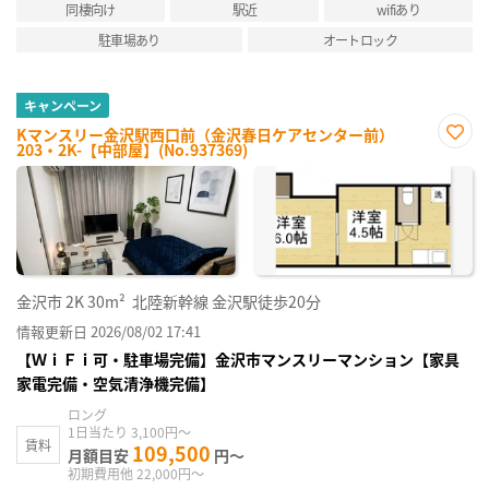
同棲向け
駅近
wifiあり
駐車場あり
オートロック
キャンペーン
Kマンスリー金沢駅西口前（金沢春日ケアセンター前）
203・2K-【中部屋】(No.937369)
お気
に入
り登
録
金沢市
2K
30m²
北陸新幹線 金沢駅徒歩20分
情報更新日 2026/08/02 17:41
【ＷｉＦｉ可・駐車場完備】金沢市マンスリーマンション【家具
家電完備・空気清浄機完備】
ロング
1日当たり 3,100円～
賃料
109,500
月額目安
円～
初期費用他 22,000円～