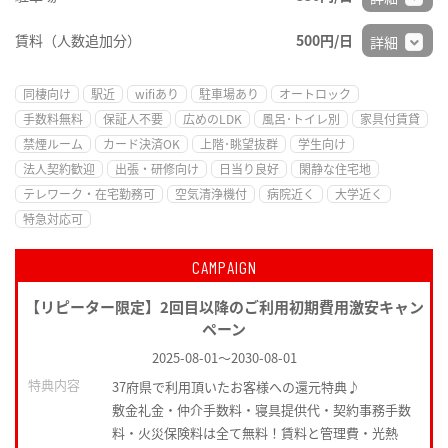
賃料（人数追加分）
500円/日
詳細
同棲向け
駅近
wifiあり
駐車場あり
オートロック
手数料無料
保証人不要
広めのLDK
風呂･トイレ別
家具付賃貸
禁煙ルーム
カード決済OK
上階･眺望抜群
学生向け
法人契約歓迎
出張・研修向け
日当り良好
閑静な住宅地
テレワーク・在宅勤務可
空気清浄機付
病院近く
大学近く
特急対応可
CAMPAIGN
【リピーター限定】2回目以降のご利用初期費用激安キャン
ペーン
2025-08-01
～
2030-08-01
特典内容
37府県で利用頂いたお客様への還元特典♪
敷金礼金・仲介手数料・寝具提供代・契約事務手数
料・火災保険料は全て無料！賃料と管理費・光熱