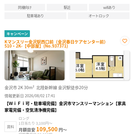
同棲向け
駅近
wifiあり
駐車場あり
オートロック
キャンペーン
Kマンスリー金沢駅西口前（金沢春日ケアセンター前）
510・2K-【中部屋】(No.937371)
お気
に入
り登
録
金沢市
2K
30m²
北陸新幹線 金沢駅徒歩20分
情報更新日 2026/08/02 17:41
【ＷｉＦｉ可・駐車場完備】金沢市マンスリーマンション【家具
家電完備・空気清浄機完備】
ロング
1日当たり 3,100円～
賃料
109,500
月額目安
円～