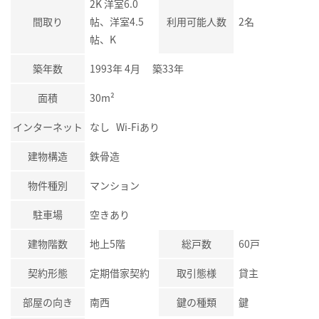
2K 洋室6.0
間取り
帖、洋室4.5
利用可能人数
2名
帖、K
築年数
1993年 4月 築33年
面積
30m²
インターネット
なし Wi-Fiあり
建物構造
鉄骨造
物件種別
マンション
駐車場
空きあり
建物階数
地上5階
総戸数
60戸
契約形態
定期借家契約
取引態様
貸主
部屋の向き
南西
鍵の種類
鍵