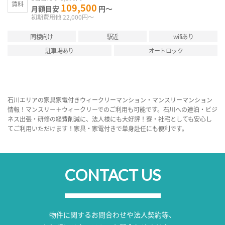
賃料
109,500
月額目安
円～
初期費用他 22,000円～
同棲向け
駅近
wifiあり
駐車場あり
オートロック
石川エリアの家具家電付きウィークリーマンション・マンスリーマンション
情報！マンスリー＋ウィークリーでのご利用も可能です。石川への連泊・ビジ
ネス出張・研修の経費削減に、法人様にも大好評！寮・社宅としても安心し
てご利用いただけます！家具・家電付きで単身赴任にも便利です。
CONTACT US
物件に関するお問合わせや法人契約等、