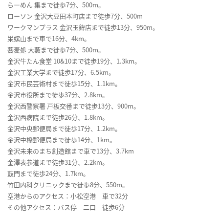
らーめん 集まで徒歩7分、500m。
ローソン 金沢大豆田本町店まで徒歩7分、500m
ワークマンプラス 金沢玉鉾店まで徒歩13分、950m。
栄螺山まで車で16分、4km。
蕎麦処 大藪まで徒歩7分、500m。
金沢牛たん食堂 10&10まで徒歩19分、1.3km。
金沢工業大学まで徒歩17分、6.5km。
金沢市民芸術村まで徒歩15分、1.1km。
金沢市役所まで徒歩37分、2.8km。
金沢西警察署 戸板交番まで徒歩13分、900m。
金沢西病院まで徒歩26分、1.8km。
金沢中央郵便局まで徒歩17分、1.2km。
金沢中橋郵便局まで徒歩14分、1km。
金沢未来のまち創造館まで車で13分、3.7km
金澤表参道まで徒歩31分、2.2km。
鼓門まで徒歩24分、1.7km。
竹田内科クリニックまで徒歩8分、550m。
空港からのアクセス：小松空港 車で32分
その他アクセス：バス停 二口 徒歩6分