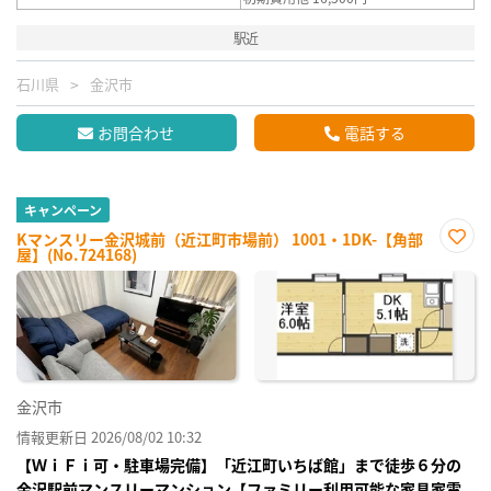
駅近
石川県
金沢市
お問合わせ
電話する
キャンペーン
Kマンスリー金沢城前（近江町市場前） 1001・1DK-【角部
屋】(No.724168)
お気
に入
り登
録
金沢市
情報更新日 2026/08/02 10:32
【ＷｉＦｉ可・駐車場完備】「近江町いちば館」まで徒歩６分の
金沢駅前マンスリーマンション【ファミリー利用可能な家具家電