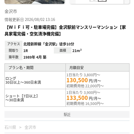
金沢市
情報更新日 2026/08/02 13:16
【ＷｉＦｉ可・駐車場完備】金沢駅前マンスリーマンション【家
具家電完備・空気清浄機完備】
アクセス
北陸新幹線「金沢駅」徒歩10分
間取り
1R
面積
21m²
築年数
1989年 4月 築
プラン名・期間
月額目安
1日当たり 3,800円～
ロング
130,500
円/月～
30日以上～360日未満
初期費用他 22,000円～
1日当たり 3,900円～
ショート【7日以上】
133,500
円/月～
～30日未満
初期費用他 16,500円～
駅近
石川県
金沢市