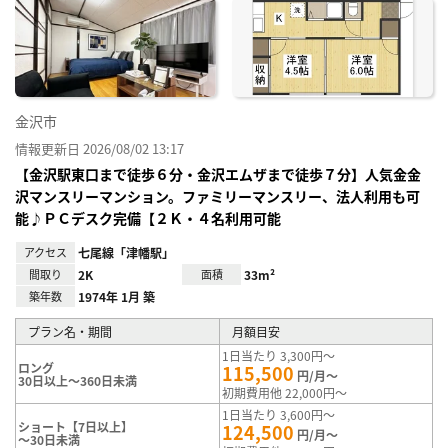
に入
り登
録
金沢市
情報更新日 2026/08/02 13:17
【金沢駅東口まで徒歩６分・金沢エムザまで徒歩７分】人気金金
沢マンスリーマンション。ファミリーマンスリー、法人利用も可
能♪ＰＣデスク完備【２Ｋ・４名利用可能
アクセス
七尾線「津幡駅」
間取り
2K
面積
33m²
築年数
1974年 1月 築
プラン名・期間
月額目安
1日当たり 3,300円～
ロング
115,500
円/月～
30日以上～360日未満
初期費用他 22,000円～
1日当たり 3,600円～
ショート【7日以上】
124,500
円/月～
～30日未満