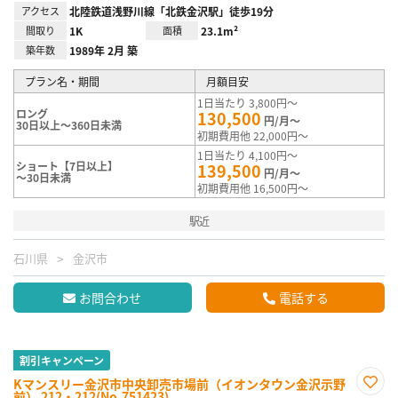
アクセス
北陸鉄道浅野川線「北鉄金沢駅」徒歩19分
間取り
1K
面積
23.1m²
築年数
1989年 2月 築
プラン名・期間
月額目安
1日当たり 3,800円～
ロング
130,500
円/月～
30日以上～360日未満
初期費用他 22,000円～
1日当たり 4,100円～
ショート【7日以上】
139,500
円/月～
～30日未満
初期費用他 16,500円～
駅近
石川県
金沢市
お問合わせ
電話する
割引キャンペーン
Kマンスリー金沢市中央卸売市場前（イオンタウン金沢示野
前） 212・212(No.751423)