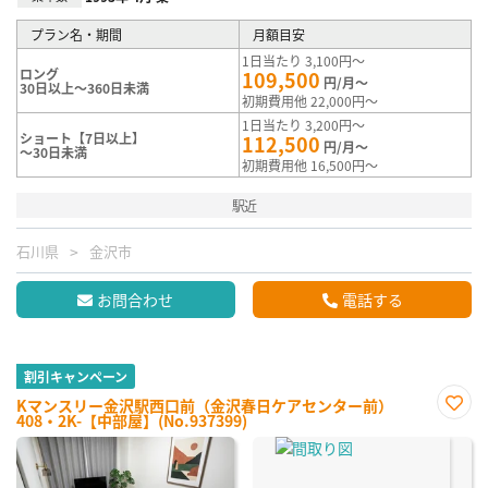
プラン名・期間
月額目安
1日当たり 3,100円～
ロング
109,500
円/月～
30日以上～360日未満
初期費用他 22,000円～
1日当たり 3,200円～
ショート【7日以上】
112,500
円/月～
～30日未満
初期費用他 16,500円～
駅近
石川県
金沢市
お問合わせ
電話する
割引キャンペーン
Kマンスリー金沢駅西口前（金沢春日ケアセンター前）
408・2K-【中部屋】(No.937399)
お気
に入
り登
録