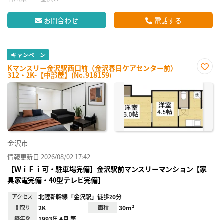
お問合わせ
電話する
キャンペーン
Kマンスリー金沢駅西口前（金沢春日ケアセンター前）
312・2K-【中部屋】(No.918159)
お気
に入
り登
録
金沢市
情報更新日 2026/08/02 17:42
【ＷｉＦｉ可・駐車場完備】金沢駅前マンスリーマンション【家
具家電完備・40型テレビ完備】
アクセス
北陸新幹線「金沢駅」徒歩20分
間取り
2K
面積
30m²
築年数
1993年 4月 築