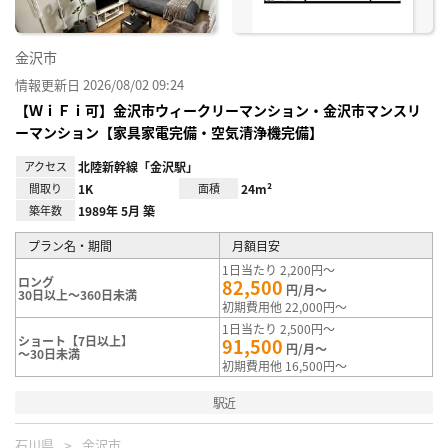
金沢市
情報更新日 2026/08/02 09:24
【ＷｉＦｉ可】金沢市ウィークリーマンション・金沢市マンスリ
ーマンション【家具家電完備・空気清浄機完備】
アクセス
北陸新幹線「金沢駅」
間取り
1K
面積
24m²
築年数
1989年 5月 築
プラン名・期間
月額目安
1日当たり 2,200円～
ロング
82,500
円/月～
30日以上～360日未満
初期費用他 22,000円～
1日当たり 2,500円～
ショート【7日以上】
91,500
円/月～
～30日未満
初期費用他 16,500円～
駅近
石川県
金沢市