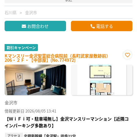
石川県
金沢市
お問合わせ
電話する
割引キャンペーン
Kマンスリー金沢聖霊総合病院前（長町武家屋敷跡前）
206・２Ｆ・【中部屋】(No.774972)
お気
に入
り登
録
金沢市
情報更新日 2026/08/05 13:41
【ＷｉＦｉ可・駐車場無し】金沢マンスリーマンション【近隣コ
インパーキング多数あり】
アクセス
北陸新幹線「金沢駅」徒歩21分