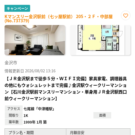
キャンペーン
Kマンスリー金沢駅前（七ッ屋駅前） 205・２Ｆ・中部屋
(No.737379)
お気
に入
り登
録
金沢市
情報更新日 2026/08/02 13:16
【ＪＲ金沢駅まで徒歩５分・ＷＩＦＩ完備】家具家電、調理器具
の他にもウォシュレットまで完備♪金沢駅ウィークリーマンショ
ン【石川金沢駅前マンスリーマンション・単身用ＪＲ金沢駅西口
前ウィークリーマンション】
アクセス
七尾線「中津幡駅」
間取り
1K
面積
築年数
1999年 1月 築
プラン名・期間
月額目安