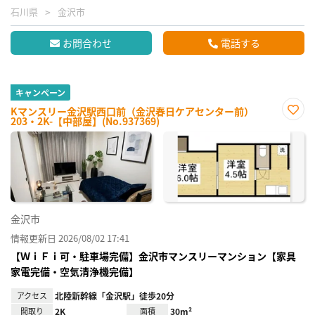
石川県
金沢市
お問合わせ
電話する
キャンペーン
Kマンスリー金沢駅西口前（金沢春日ケアセンター前）
203・2K-【中部屋】(No.937369)
お気
に入
り登
録
金沢市
情報更新日 2026/08/02 17:41
【ＷｉＦｉ可・駐車場完備】金沢市マンスリーマンション【家具
家電完備・空気清浄機完備】
アクセス
北陸新幹線「金沢駅」徒歩20分
間取り
2K
面積
30m²