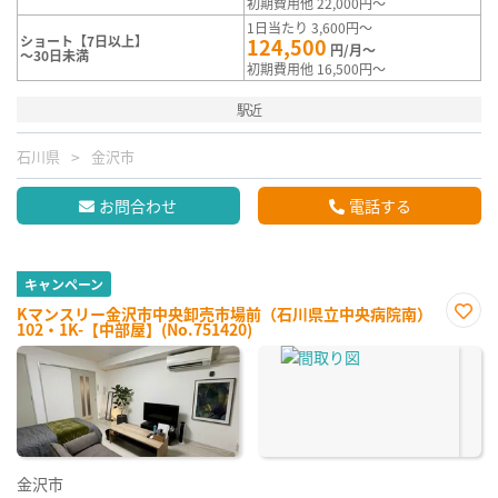
初期費用他 22,000円～
1日当たり 3,600円～
ショート【7日以上】
124,500
円/月～
～30日未満
初期費用他 16,500円～
駅近
石川県
金沢市
お問合わせ
電話する
キャンペーン
Kマンスリー金沢市中央卸売市場前（石川県立中央病院南）
102・1K-【中部屋】(No.751420)
お気
に入
り登
録
金沢市