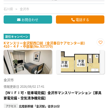
石川県
金沢市
お問合わせ
電話する
割引キャンペーン
Kマンスリー金沢駅西口前（金沢春日ケアセンター前）
410・４Ｆ・中部屋(No.937370)
お気
に入
り登
録
金沢市
情報更新日 2026/08/02 17:41
【ＷｉＦｉ可・駐車場完備】金沢市マンスリーマンション【家具
家電完備・空気清浄機完備】
アクセス
北陸新幹線「金沢駅」徒歩20分