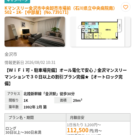
Kマンスリー金沢市中央卸売市場前（石川県立中央病院南）
502・1K-【中部屋】(No.739171)
お気
に入
り登
録
金沢市
情報更新日 2026/08/02 10:31
【ＷｉＦｉ可・駐車場完備】オール電化で安心♪金沢マンスリー
マンションで３０日以上の割引プラン完備★【オートロック完
備】
アクセス
北陸新幹線「金沢駅」徒歩30分
間取り
1K
面積
29m²
築年数
1992年 2月 築
プラン名・期間
月額目安
1日当たり 3,200円～
ロング
112,500
円/月～
30日以上～360日未満