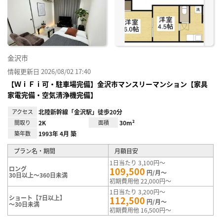
り登
録
金沢市
情報更新日 2026/08/02 17:40
【ＷｉＦｉ可・駐車場完備】金沢市マンスリーマンション【家具
家電完備・空気清浄機完備】
アクセス
北陸新幹線「金沢駅」徒歩20分
間取り
2K
面積
30m²
築年数
1993年 4月 築
プラン名・期間
月額目安
1日当たり 3,100円～
ロング
109,500
円/月～
30日以上～360日未満
初期費用他 22,000円～
1日当たり 3,200円～
ショート【7日以上】
112,500
円/月～
～30日未満
初期費用他 16,500円～