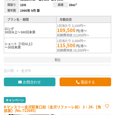
間取り
1DK
面積
39m²
築年数
1990年 9月 築
プラン名・期間
月額目安
1日当たり 3,100円～
ロング
109,500
円/月～
30日以上～360日未満
初期費用他 22,000円～
1日当たり 3,300円～
ショート【7日以上】
115,500
円/月～
～30日未満
初期費用他 16,500円～
駅近
石川県
金沢市
お問合わせ
電話する
キャンペーン
Kマンスリー金沢駅東口前（金沢リファーレ前） 2・2K-【角
部屋】(No.712685)
お気