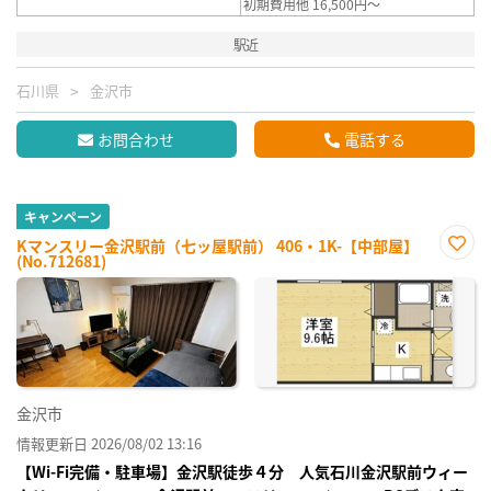
初期費用他 16,500円～
駅近
石川県
金沢市
お問合わせ
電話する
キャンペーン
Kマンスリー金沢駅前（七ッ屋駅前） 406・1K-【中部屋】
(No.712681)
お気
に入
り登
録
金沢市
情報更新日 2026/08/02 13:16
【Wi-Fi完備・駐車場】金沢駅徒歩４分 人気石川金沢駅前ウィー