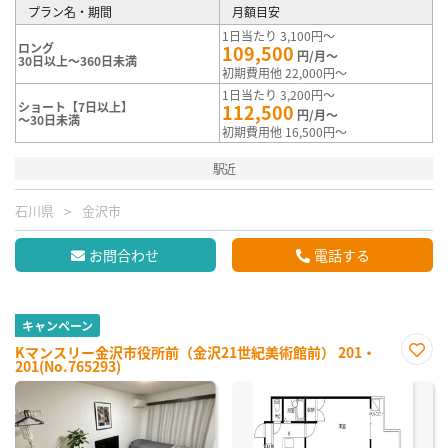
プラン名・期間
月額目安
1日当たり 3,100円～
ロング
109,500
円/月～
30日以上～360日未満
初期費用他 22,000円～
1日当たり 3,200円～
ショート【7日以上】
112,500
円/月～
～30日未満
初期費用他 16,500円～
駅近
石川県
金沢市
お問合わせ
電話する
キャンペーン
Kマンスリー金沢市役所前（金沢21世紀美術館前） 201・
201(No.765293)
お気
に入
り登
録