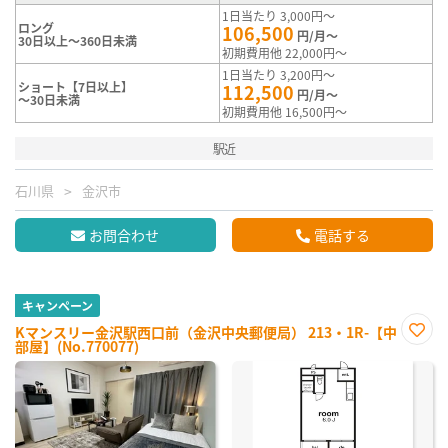
1日当たり 3,000円～
ロング
106,500
円/月～
30日以上～360日未満
初期費用他 22,000円～
1日当たり 3,200円～
ショート【7日以上】
112,500
円/月～
～30日未満
初期費用他 16,500円～
駅近
石川県
金沢市
お問合わせ
電話する
キャンペーン
Kマンスリー金沢駅西口前（金沢中央郵便局） 213・1R-【中
部屋】(No.770077)
お気
に入
り登
録