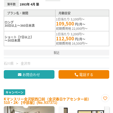
築年数
1993年 4月 築
プラン名・期間
月額目安
1日当たり 3,100円～
ロング
109,500
円/月～
30日以上～360日未満
初期費用他 22,000円～
1日当たり 3,200円～
ショート【7日以上】
112,500
円/月～
～30日未満
初期費用他 16,500円～
駅近
石川県
金沢市
お問合わせ
電話する
キャンペーン
Kマンスリー金沢駅西口前（金沢春日ケアセンター前）
510・2K-【中部屋】(No.937371)
お気
に入
り登