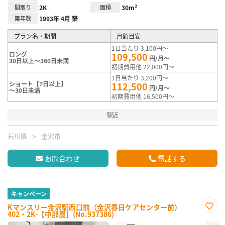
間取り
2K
面積
30m²
築年数
1993年 4月 築
プラン名・期間
月額目安
1日当たり 3,100円～
ロング
109,500
円/月～
30日以上～360日未満
初期費用他 22,000円～
1日当たり 3,200円～
ショート【7日以上】
112,500
円/月～
～30日未満
初期費用他 16,500円～
駅近
石川県
金沢市
お問合わせ
電話する
キャンペーン
Kマンスリー金沢駅西口前（金沢春日ケアセンター前）
402・2K-【中部屋】(No.937386)
お気
に入