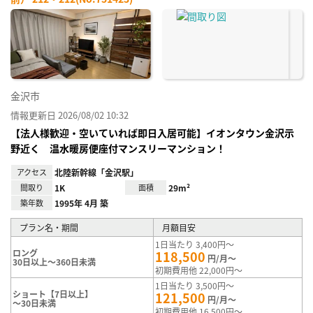
お気
に入
り登
録
金沢市
情報更新日 2026/08/02 10:32
【法人様歓迎・空いていれば即日入居可能】イオンタウン金沢示
野近く 温水暖房便座付マンスリーマンション！
アクセス
北陸新幹線「金沢駅」
間取り
1K
面積
29m²
築年数
1995年 4月 築
プラン名・期間
月額目安
1日当たり 3,400円～
ロング
118,500
円/月～
30日以上～360日未満
初期費用他 22,000円～
1日当たり 3,500円～
ショート【7日以上】
121,500
円/月～
～30日未満
初期費用他 16,500円～