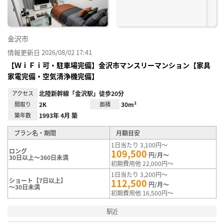
金沢市
情報更新日 2026/08/02 17:41
【ＷｉＦｉ可・駐車場完備】金沢市マンスリーマンション【家具
家電完備・空気清浄機完備】
アクセス
北陸新幹線「金沢駅」徒歩20分
間取り
2K
面積
30m²
築年数
1993年 4月 築
プラン名・期間
月額目安
1日当たり 3,100円～
ロング
109,500
円/月～
30日以上～360日未満
初期費用他 22,000円～
1日当たり 3,200円～
ショート【7日以上】
112,500
円/月～
～30日未満
初期費用他 16,500円～
駅近