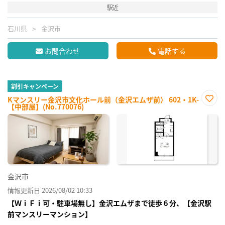
駅近
石川県
金沢市
お問合わせ
電話する
割引キャンペーン
Kマンスリー金沢市文化ホール前（金沢エムザ前） 602・1K-
【中部屋】(No.770076)
お気
に入
り登
録
金沢市
情報更新日 2026/08/02 10:33
【ＷｉＦｉ可・駐車場無し】金沢エムザまで徒歩６分、【金沢駅
前マンスリーマンション】