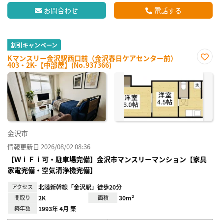
お問合わせ
電話する
割引キャンペーン
Kマンスリー金沢駅西口前（金沢春日ケアセンター前）
403・2K-【中部屋】(No.937366)
お気
に入
り登
録
金沢市
情報更新日 2026/08/02 08:36
【ＷｉＦｉ可・駐車場完備】金沢市マンスリーマンション【家具
家電完備・空気清浄機完備】
アクセス
北陸新幹線「金沢駅」徒歩20分
間取り
2K
面積
30m²
築年数
1993年 4月 築