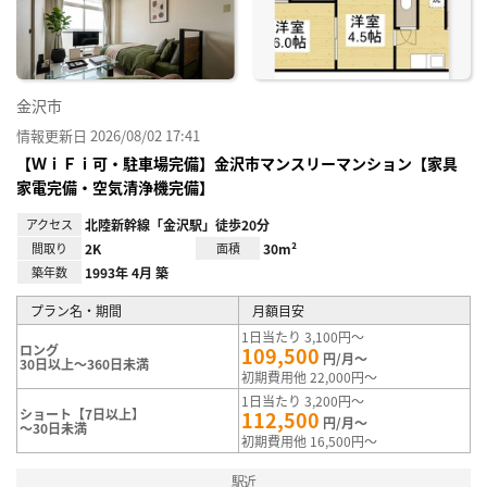
録
金沢市
情報更新日 2026/08/02 17:41
【ＷｉＦｉ可・駐車場完備】金沢市マンスリーマンション【家具
家電完備・空気清浄機完備】
アクセス
北陸新幹線「金沢駅」徒歩20分
間取り
2K
面積
30m²
築年数
1993年 4月 築
プラン名・期間
月額目安
1日当たり 3,100円～
ロング
109,500
円/月～
30日以上～360日未満
初期費用他 22,000円～
1日当たり 3,200円～
ショート【7日以上】
112,500
円/月～
～30日未満
初期費用他 16,500円～
駅近