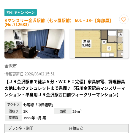
割引キャンペーン
Kマンスリー金沢駅前（七ッ屋駅前） 601・1K-【角部屋】
(No.712683)
お気
に入
り登
録
金沢市
情報更新日 2026/08/02 15:51
【ＪＲ金沢駅まで徒歩５分・ＷＩＦＩ完備】家具家電、調理器具
の他にもウォシュレットまで完備♪【石川金沢駅前マンスリーマ
ンション・単身用ＪＲ金沢駅西口前ウィークリーマンション】
アクセス
七尾線「中津幡駅」
間取り
1K
面積
29m²
築年数
1999年 1月 築
プラン名・期間
月額目安