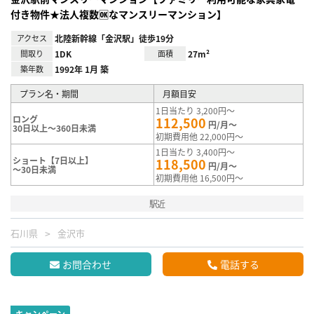
付き物件★法人複数🆗なマンスリーマンション】
アクセス
北陸新幹線「金沢駅」徒歩19分
間取り
1DK
面積
27m²
築年数
1992年 1月 築
プラン名・期間
月額目安
1日当たり 3,200円～
ロング
112,500
円/月～
30日以上～360日未満
初期費用他 22,000円～
1日当たり 3,400円～
ショート【7日以上】
118,500
円/月～
～30日未満
初期費用他 16,500円～
駅近
石川県
金沢市
お問合わせ
電話する
キャンペーン