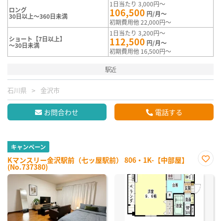
1日当たり 3,000円～
ロング
106,500
円/月～
30日以上～360日未満
初期費用他 22,000円～
1日当たり 3,200円～
ショート【7日以上】
112,500
円/月～
～30日未満
初期費用他 16,500円～
駅近
石川県
金沢市
お問合わせ
電話する
キャンペーン
Kマンスリー金沢駅前（七ッ屋駅前） 806・1K-【中部屋】
(No.737380)
お気
に入
り登
録