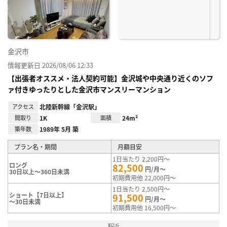
録
金沢市
情報更新日 2026/08/06 12:33
【出張者オススメ・法人契約可能】金沢城や中央通り近くのソフ
ァ付きゆったりとした金沢市マンスリーマンション
アクセス
北陸新幹線「金沢駅」
間取り
1K
面積
24m²
築年数
1989年 5月 築
プラン名・期間
月額目安
1日当たり 2,200円～
ロング
82,500
円/月～
30日以上～360日未満
初期費用他 22,000円～
1日当たり 2,500円～
ショート【7日以上】
91,500
円/月～
～30日未満
初期費用他 16,500円～
駅近