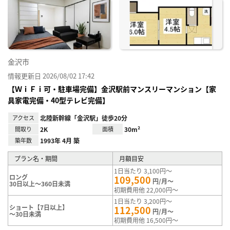
に入
り登
録
金沢市
情報更新日 2026/08/02 17:42
【ＷｉＦｉ可・駐車場完備】金沢駅前マンスリーマンション【家
具家電完備・40型テレビ完備】
アクセス
北陸新幹線「金沢駅」徒歩20分
間取り
2K
面積
30m²
築年数
1993年 4月 築
プラン名・期間
月額目安
1日当たり 3,100円～
ロング
109,500
円/月～
30日以上～360日未満
初期費用他 22,000円～
1日当たり 3,200円～
ショート【7日以上】
112,500
円/月～
～30日未満
初期費用他 16,500円～