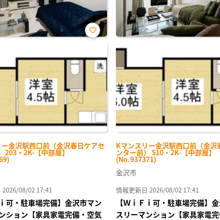
お気
に入
り登
録
リー金沢駅西口前（金沢春日ケアセ
Kマンスリー金沢駅西口前（金沢
 203・2K-【中部屋】
ンター前） 510・2K-【中部屋】
69)
(No.937371)
金沢市
26/08/02 17:41
情報更新日 2026/08/02 17:41
ｉ可・駐車場完備】金沢市マン
【ＷｉＦｉ可・駐車場完備】金
ンション【家具家電完備・空気
スリーマンション【家具家電完