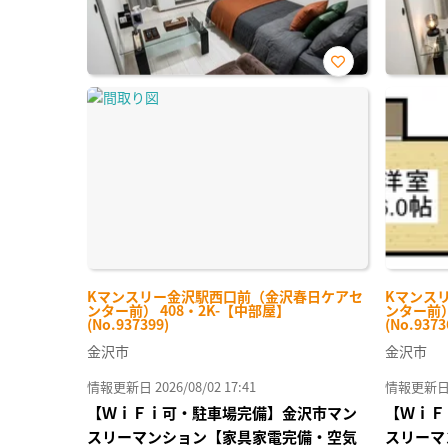
お気
に入
り登
録
Kマンスリー金沢駅西口前（金沢春日ケアセ
Kマンス
ンター前） 408・2K-【中部屋】
ンター前）
(No.937399)
(No.9373
金沢市
金沢市
情報更新日 2026/08/02 17:41
情報更新日 20
【ＷｉＦｉ可・駐車場完備】金沢市マン
【ＷｉＦ
スリーマンション【家具家電完備・空気
スリーマ