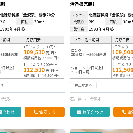
備】
清浄機完備】
北陸新幹線「金沢駅」徒歩20分
北陸新幹線「金沢駅」徒歩
アクセス
2K
30m²
2K
30m
面積
間取り
面積
1993年 4月 築
1993年 4月 築
築年数
・期間
月額目安
プラン名・期間
月額目安
1日当たり 3,100円～
1日当たり 3,
ロング
109,500
109,50
円/月～
360日未満
30日以上～360日未満
初期費用他 22,000円～
初期費用他 2
1日当たり 3,200円～
1日当たり 3,
7日以上】
ショート【7日以上】
112,500
112,50
円/月～
満
～30日未満
初期費用他 16,500円～
初期費用他 1
あり
駐車場あり
金沢市
石川県
金沢市
問合わせ
電話する
お問合わせ
電