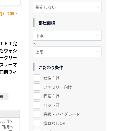
） 205・
部屋面積
ＩＦＩ完
～
もウォシ
ークリー
スリーマ
こだわり条件
口前ウィ
女性向け
ファミリー向け
同棲向け
積
ペット可
高級・ハイグレード
000円～
家具なしOK
0
円/月～