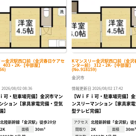
に入
り登
録
リー金沢駅西口前（金沢春日ケアセ
Kマンスリー金沢駅西口前（金沢
 403・2K-【中部屋】
ンター前） 312・2K-【中部屋】
66)
(No.918159)
金沢市
26/08/02 08:36
情報更新日 2026/08/02 17:42
ｉ可・駐車場完備】金沢市マン
【ＷｉＦｉ可・駐車場完備】金
ンション【家具家電完備・空気
ンスリーマンション【家具家電
備】
型テレビ完備】
北陸新幹線「金沢駅」徒歩20分
北陸新幹線「金沢駅」徒歩
アクセス
2K
30m²
2K
30m
面積
間取り
面積