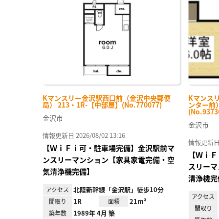
に入
り登
録
Kマンスリー金沢駅西口前（金沢中央郵便
Kマンス
局） 213・1R-【中部屋】(No.770077)
ンター前）
(No.9373
金沢市
金沢市
情報更新日 2026/08/02 13:16
情報更新日 20
【ＷｉＦｉ可・駐車場完備】金沢駅前マ
【ＷｉＦ
ンスリーマンション【家具家電完備・空
スリーマ
気清浄機完備】
清浄機完
北陸新幹線「金沢駅」徒歩10分
アクセス
アクセス
1R
21m²
間取り
面積
間取り
1989年 4月 築
築年数