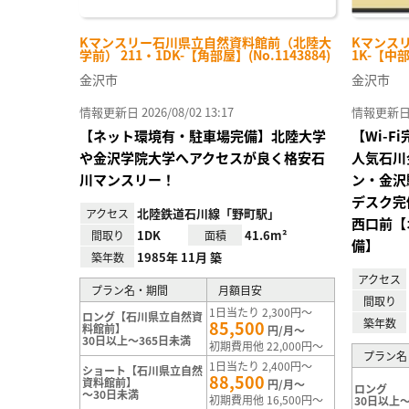
Kマンスリー石川県立自然資料館前（北陸大
Kマンスリ
学前） 211・1DK-【角部屋】(No.1143884)
1K-【中部
金沢市
金沢市
情報更新日 2026/08/02 13:17
情報更新日 20
【ネット環境有・駐車場完備】北陸大学
【Wi-
や金沢学院大学へアクセスが良く格安石
人気石川
川マンスリー！
ン・金沢
デスク完
北陸鉄道石川線「野町駅」
アクセス
西口前【
1DK
41.6m²
間取り
面積
備】
1985年 11月 築
築年数
アクセス
プラン名・期間
月額目安
間取り
1日当たり 2,300円～
ロング【石川県立自然資
築年数
85,500
料館前】
円/月～
30日以上～365日未満
初期費用他 22,000円～
プラン名
1日当たり 2,400円～
ショート【石川県立自然
88,500
資料館前】
円/月～
ロング
～30日未満
初期費用他 16,500円～
30日以上～