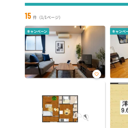
15
件（1/1ページ）
キャンペーン
キャンペ
お気
に入
り登
録