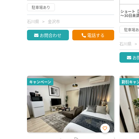
駐車場あり
ショート【
～30日未
石川県
金沢市
駐車場
お問合わせ
電話する
石川県
お
キャンペーン
割引キャ
お気