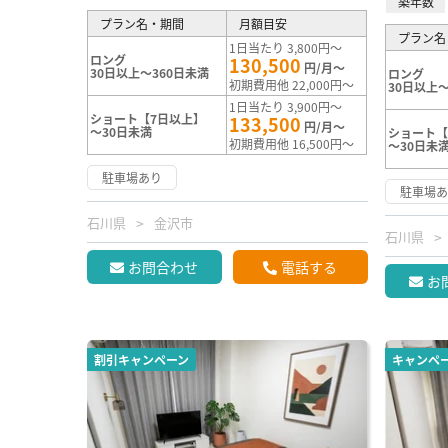
築年数
プラン名・期間
月額目安
プラン名
1日当たり 3,800円～
ロング
130,500
円/月～
30日以上～360日未満
ロング
初期費用他 22,000円～
30日以上～
1日当たり 3,900円～
ショート【7日以上】
133,500
円/月～
～30日未満
ショート【
初期費用他 16,500円～
～30日未
駐車場あり
駐車場
石川県
金沢市
石川県
お問合わせ
電話する
お
割引キャンペーン
キャンペ