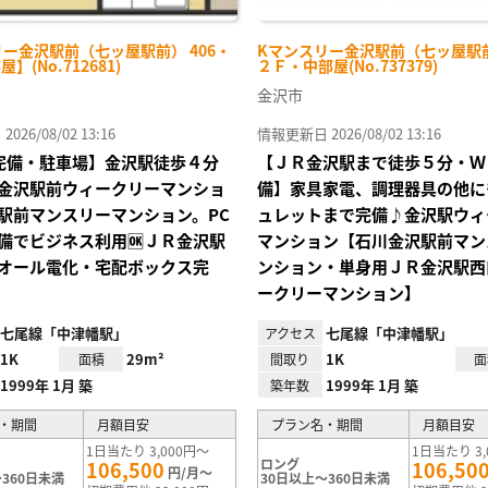
ー金沢駅前（七ッ屋駅前） 406・
Kマンスリー金沢駅前（七ッ屋駅前
屋】(No.712681)
２Ｆ・中部屋(No.737379)
金沢市
26/08/02 13:16
情報更新日 2026/08/02 13:16
Fi完備・駐車場】金沢駅徒歩４分
【ＪＲ金沢駅まで徒歩５分・Ｗ
金沢駅前ウィークリーマンショ
備】家具家電、調理器具の他に
駅前マンスリーマンション。PC
ュレットまで完備♪金沢駅ウィ
備でビジネス利用🆗ＪＲ金沢駅
マンション【石川金沢駅前マン
オール電化・宅配ボックス完
ンション・単身用ＪＲ金沢駅西
ークリーマンション】
七尾線「中津幡駅」
七尾線「中津幡駅」
アクセス
1K
29m²
1K
面積
間取り
面
1999年 1月 築
1999年 1月 築
築年数
・期間
月額目安
プラン名・期間
月額目安
1日当たり 3,000円～
1日当たり 3,
ロング
106,500
106,50
円/月～
360日未満
30日以上～360日未満