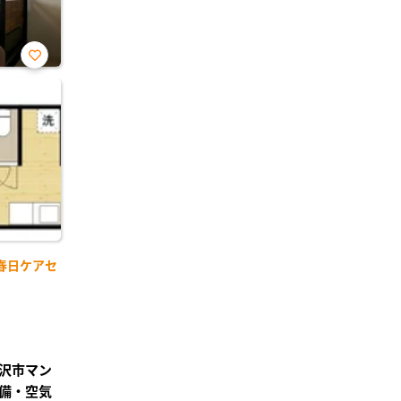
お気
に入
り登
録
春日ケアセ
沢市マン
備・空気