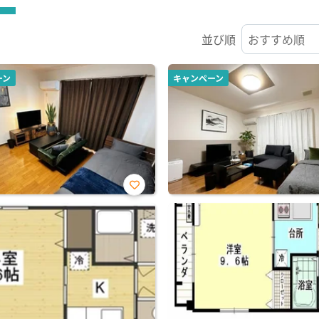
並び順
ーン
キャンペーン
お気
に入
り登
録