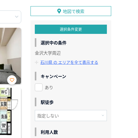
地図で検索
選択条件変更
選択中の条件
金沢大学周辺
石川県 の エリアを全て表示する
キャンペーン
あり
お気
に入
り登
録
駅徒歩
利用人数