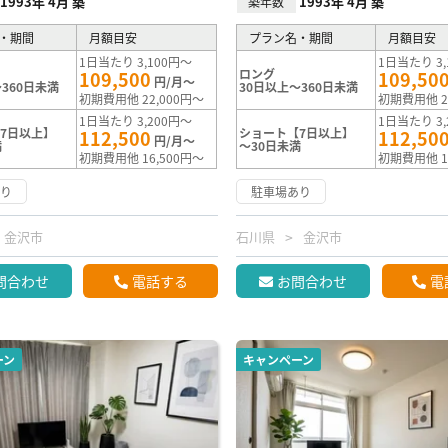
1993年 4月 築
1993年 4月 築
築年数
・期間
月額目安
プラン名・期間
月額目安
1日当たり 3,100円～
1日当たり 3,
ロング
109,500
109,50
円/月～
360日未満
30日以上～360日未満
初期費用他 22,000円～
初期費用他 2
1日当たり 3,200円～
1日当たり 3,
7日以上】
ショート【7日以上】
112,500
112,50
円/月～
満
～30日未満
初期費用他 16,500円～
初期費用他 1
あり
駐車場あり
金沢市
石川県
金沢市
問合わせ
電話する
お問合わせ
電
ーン
キャンペーン