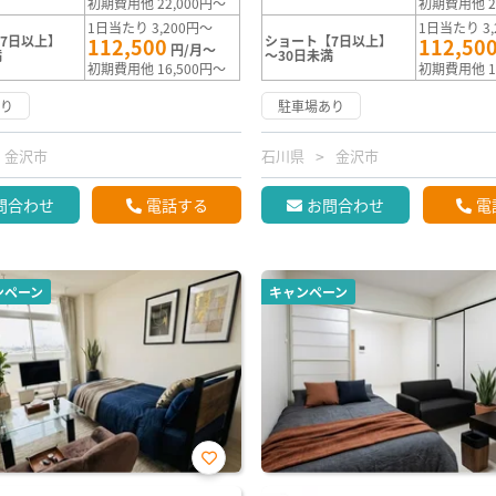
初期費用他 22,000円～
初期費用他 2
1日当たり 3,200円～
1日当たり 3,
7日以上】
ショート【7日以上】
112,500
112,50
円/月～
満
～30日未満
初期費用他 16,500円～
初期費用他 1
あり
駐車場あり
金沢市
石川県
金沢市
問合わせ
電話する
お問合わせ
電
ンペーン
キャンペーン
お気