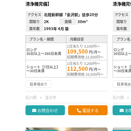
清浄機完備】
清浄機完
北陸新幹線「金沢駅」徒歩20分
アクセス
アクセス
2K
30m²
間取り
面積
間取り
1993年 4月 築
築年数
築年数
プラン名・期間
月額目安
プラン名
1日当たり 3,100円～
ロング
ロング
109,500
円/月～
30日以上～360日未満
30日以上～
初期費用他 22,000円～
1日当たり 3,200円～
ショート【7日以上】
ショート【
112,500
円/月～
～30日未満
～30日未
初期費用他 16,500円～
駐車場あり
駐車場
石川県
金沢市
石川県
お問合わせ
電話する
お