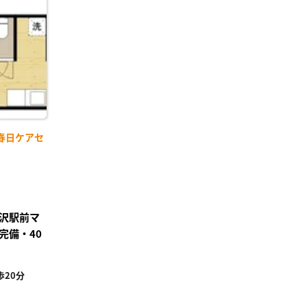
に入
り登
録
春日ケアセ
沢駅前マ
完備・40
20分
²