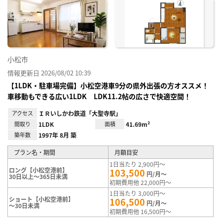
に入
り登
録
小松市
情報更新日 2026/08/02 10:39
【1LDK・駐車場完備】小松空港車9分の県外出張の方オススメ！
車移動もできる広い1LDK LDK11.2帖の広さで快適空間！
アクセス
ＩＲいしかわ鉄道「大聖寺駅」
間取り
1LDK
面積
41.69m²
築年数
1997年 8月 築
プラン名・期間
月額目安
1日当たり 2,900円～
ロング【小松空港前】
103,500
円/月～
30日以上～365日未満
初期費用他 22,000円～
1日当たり 3,000円～
ショート【小松空港前】
106,500
円/月～
～30日未満
初期費用他 16,500円～