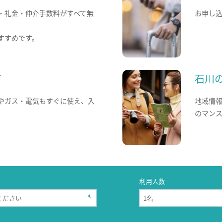
・礼金・仲介手数料がすべて無
お申し
すすめです。
て
石川
やガス・電気もすぐに使え、入
地域情
のマン
利用人数