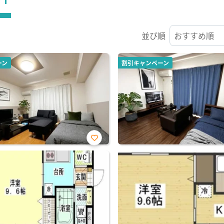
並び順
ーン
割引キャンペーン
お気
に入
り登
録