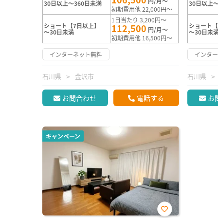
円/月～
30日以上～360日未満
30日以上～
初期費用他 22,000円～
1日当たり 3,200円～
ショート【7日以上】
ショート【
112,500
円/月～
～30日未満
～30日未
初期費用他 16,500円～
インターネット無料
インタ
石川県
金沢市
石川県
お問合わせ
電話する
お
キャンペーン