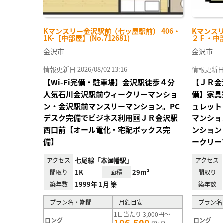
Kマンスリー金沢駅前（七ッ屋駅前） 406・
Kマンスリ
1K-【中部屋】(No.712681)
２Ｆ・中部屋
金沢市
金沢市
情報更新日 2026/08/02 13:16
情報更新日 20
【Wi-Fi完備・駐車場】金沢駅徒歩４分
【ＪＲ金
人気石川金沢駅前ウィークリーマンショ
備】家具
ン・金沢駅前マンスリーマンション。PC
ュレット
デスク完備でビジネス利用🆗ＪＲ金沢駅
マンショ
西口前【オール電化・宅配ボックス完
ンション
備】
ークリー
七尾線「本津幡駅」
アクセス
アクセス
1K
29m²
間取り
面積
間取り
1999年 1月 築
築年数
築年数
プラン名・期間
月額目安
プラン名
1日当たり 3,000円～
ロング
ロング
106,500