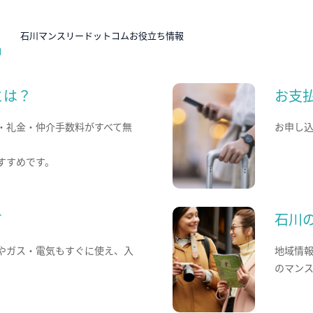
N
石川マンスリードットコムお役立ち情報
とは？
お支
・礼金・仲介手数料がすべて無
お申し
すすめです。
て
石川
やガス・電気もすぐに使え、入
地域情
のマン