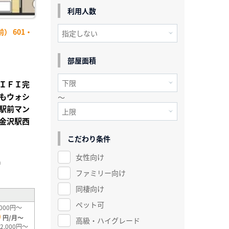
利用人数
） 601・
部屋面積
ＩＦＩ完
もウォシ
～
駅前マン
金沢駅西
こだわり条件
女性向け
²
ファミリー向け
同棲向け
ペット可
000円～
0
円/月～
高級・ハイグレード
2,000円～