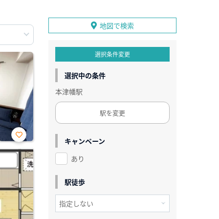
地図で検索
選択条件変更
選択中の条件
本津幡駅
駅を変更
キャンペーン
お気
に入
あり
り登
録
駅徒歩