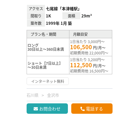
七尾線「本津幡駅」
アクセス
1K
29m²
間取り
面積
1999年 1月 築
築年数
プラン名・期間
月額目安
1日当たり 3,000円～
ロング
106,500
円/月～
30日以上～360日未満
初期費用他 22,000円～
1日当たり 3,200円～
ショート【7日以上】
112,500
円/月～
～30日未満
初期費用他 16,500円～
インターネット無料
石川県
金沢市
お問合わせ
電話する