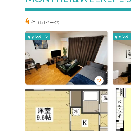
4
件（1/1ページ）
キャンペーン
キャンペ
お気
に入
り登
録