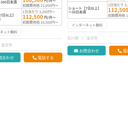
円/月～
360日未満
1日当たり 3,
初期費用他 22,000円～
ショート【7日以上】
112,50
1日当たり 3,200円～
～30日未満
7日以上】
112,500
初期費用他 1
円/月～
満
初期費用他 16,500円～
インターネット無料
ーネット無料
石川県
金沢市
金沢市
お問合わせ
電
問合わせ
電話する