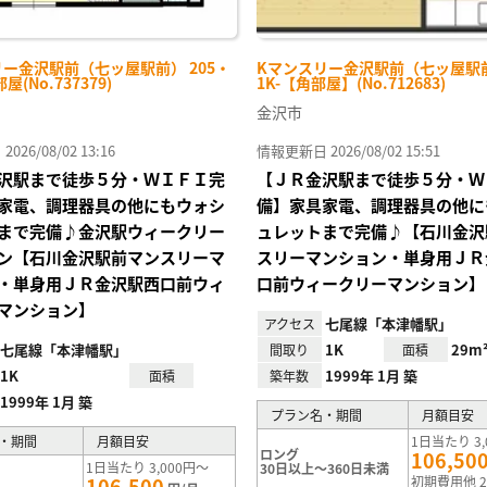
ー金沢駅前（七ッ屋駅前） 205・
Kマンスリー金沢駅前（七ッ屋駅前
(No.737379)
1K-【角部屋】(No.712683)
金沢市
26/08/02 13:16
情報更新日 2026/08/02 15:51
沢駅まで徒歩５分・ＷＩＦＩ完
【ＪＲ金沢駅まで徒歩５分・Ｗ
家電、調理器具の他にもウォシ
備】家具家電、調理器具の他に
まで完備♪金沢駅ウィークリー
ュレットまで完備♪【石川金沢
ン【石川金沢駅前マンスリーマ
スリーマンション・単身用ＪＲ
・単身用ＪＲ金沢駅西口前ウィ
口前ウィークリーマンション】
マンション】
七尾線「本津幡駅」
アクセス
七尾線「本津幡駅」
1K
29m
間取り
面積
1K
1999年 1月 築
面積
築年数
1999年 1月 築
プラン名・期間
月額目安
・期間
月額目安
1日当たり 3,
ロング
106,50
1日当たり 3,000円～
30日以上～360日未満
106,500
初期費用他 2