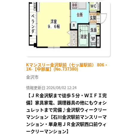
お気
に入
り登
録
Kマンスリー金沢駅前（七ッ屋駅前） 806・
1K-【中部屋】(No.737380)
金沢市
情報更新日 2026/08/02 12:24
【ＪＲ金沢駅まで徒歩５分・ＷＩＦＩ完
備】家具家電、調理器具の他にもウォシ
ュレットまで完備♪金沢駅ウィークリー
マンション【石川金沢駅前マンスリーマ
ンション・単身用ＪＲ金沢駅西口前ウィ
ークリーマンション】