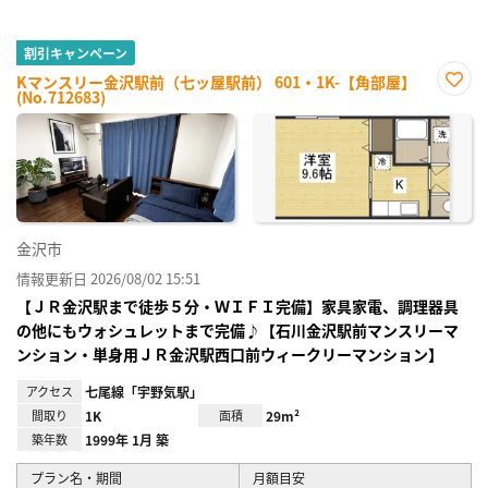
割引キャンペーン
Kマンスリー金沢駅前（七ッ屋駅前） 601・1K-【角部屋】
(No.712683)
お気
に入
り登
録
金沢市
情報更新日 2026/08/02 15:51
【ＪＲ金沢駅まで徒歩５分・ＷＩＦＩ完備】家具家電、調理器具
の他にもウォシュレットまで完備♪【石川金沢駅前マンスリーマ
ンション・単身用ＪＲ金沢駅西口前ウィークリーマンション】
アクセス
七尾線「宇野気駅」
間取り
1K
面積
29m²
築年数
1999年 1月 築
プラン名・期間
月額目安