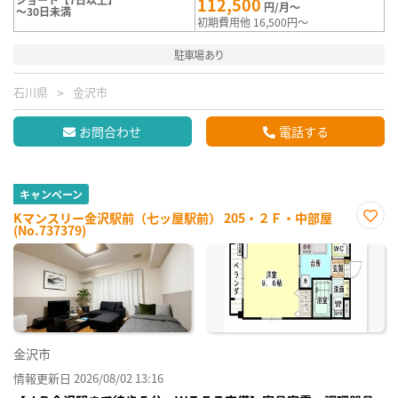
112,500
円/月～
～30日未満
初期費用他 16,500円～
駐車場あり
石川県
金沢市
お問合わせ
電話する
キャンペーン
Kマンスリー金沢駅前（七ッ屋駅前） 205・２Ｆ・中部屋
(No.737379)
お気
に入
り登
録
金沢市
情報更新日 2026/08/02 13:16