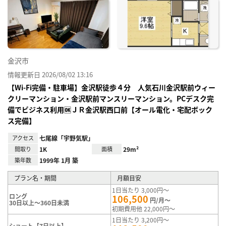
に入
り登
録
金沢市
情報更新日 2026/08/02 13:16
【Wi-Fi完備・駐車場】金沢駅徒歩４分 人気石川金沢駅前ウィー
クリーマンション・金沢駅前マンスリーマンション。PCデスク完
備でビジネス利用🆗ＪＲ金沢駅西口前【オール電化・宅配ボック
ス完備】
アクセス
七尾線「宇野気駅」
間取り
1K
面積
29m²
築年数
1999年 1月 築
プラン名・期間
月額目安
1日当たり 3,000円～
ロング
106,500
円/月～
30日以上～360日未満
初期費用他 22,000円～
1日当たり 3,200円～
ショート【7日以上】