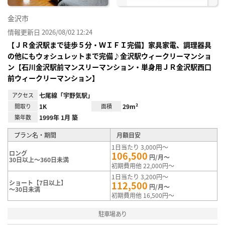
金沢市
情報更新日 2026/08/02 12:24
【ＪＲ金沢駅まで徒歩５分・ＷＩＦＩ完備】家具家電、調理器具
の他にもウォシュレットまで完備♪金沢駅ウィークリーマンショ
ン【石川金沢駅前マンスリーマンション・単身用ＪＲ金沢駅西口
前ウィークリーマンション】
アクセス
七尾線「宇野気駅」
間取り
1K
面積
29m²
築年数
1999年 1月 築
プラン名・期間
月額目安
1日当たり 3,000円～
ロング
106,500
円/月～
30日以上～360日未満
初期費用他 22,000円～
1日当たり 3,200円～
ショート【7日以上】
112,500
円/月～
～30日未満
初期費用他 16,500円～
駐車場あり