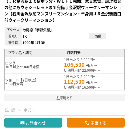
【ＪＲ金沢駅まで徒歩５分・ＷＩＦＩ完備】家具家電、調理器具
の他にもウォシュレットまで完備♪金沢駅ウィークリーマンショ
ン【石川金沢駅前マンスリーマンション・単身用ＪＲ金沢駅西口
前ウィークリーマンション】
アクセス
七尾線「宇野気駅」
間取り
1K
面積
築年数
1999年 1月 築
プラン名・期間
月額目安
1日当たり 3,000円～
ロング
106,500
円/月～
30日以上～360日未満
初期費用他 22,000円～
1日当たり 3,200円～
ショート【7日以上】
112,500
円/月～
～30日未満
初期費用他 16,500円～
駐車場あり
石川県
金沢市
お問合わせ
電話する