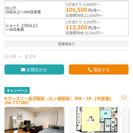
1日当たり 3,000円～
ロング
106,500
円/月～
30日以上～360日未満
初期費用他 22,000円～
1日当たり 3,200円～
ショート【7日以上】
112,500
円/月～
～30日未満
初期費用他 16,500円～
駐車場あり
石川県
金沢市
お問合わせ
電話する
キャンペーン
Kマンスリー金沢駅前（七ッ屋駅前） 806・1K-【中部屋】
(No.737380)
お気
に入
り登
録