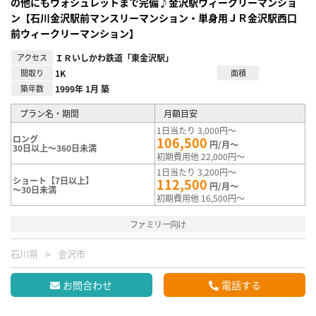
の他にもウォシュレットまで完備♪金沢駅ウィークリーマンショ
ン【石川金沢駅前マンスリーマンション・単身用ＪＲ金沢駅西口
前ウィークリーマンション】
アクセス
ＩＲいしかわ鉄道「東金沢駅」
間取り
1K
面積
築年数
1999年 1月 築
プラン名・期間
月額目安
1日当たり 3,000円～
ロング
106,500
円/月～
30日以上～360日未満
初期費用他 22,000円～
1日当たり 3,200円～
ショート【7日以上】
112,500
円/月～
～30日未満
初期費用他 16,500円～
ファミリー向け
石川県
金沢市
お問合わせ
電話する