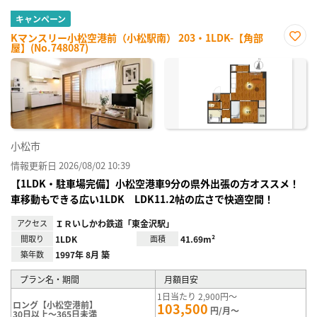
キャンペーン
Kマンスリー小松空港前（小松駅南） 203・1LDK-【角部
屋】(No.748087)
お気
に入
り登
録
小松市
情報更新日 2026/08/02 10:39
【1LDK・駐車場完備】小松空港車9分の県外出張の方オススメ！
車移動もできる広い1LDK LDK11.2帖の広さで快適空間！
アクセス
ＩＲいしかわ鉄道「東金沢駅」
間取り
1LDK
面積
41.69m²
築年数
1997年 8月 築
プラン名・期間
月額目安
1日当たり 2,900円～
ロング【小松空港前】
103,500
円/月～
30日以上～365日未満