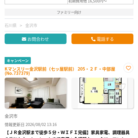
初期費用他 16,500円～
ファミリー向け
石川県
金沢市
お問合わせ
電話する
キャンペーン
Kマンスリー金沢駅前（七ッ屋駅前） 205・２Ｆ・中部屋
(No.737379)
お気
に入
り登
録
金沢市
情報更新日 2026/08/02 13:16
【ＪＲ金沢駅まで徒歩５分・ＷＩＦＩ完備】家具家電、調理器具