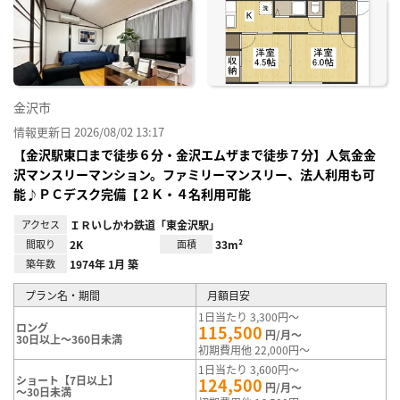
に入
り登
録
金沢市
情報更新日 2026/08/02 13:17
【金沢駅東口まで徒歩６分・金沢エムザまで徒歩７分】人気金金
沢マンスリーマンション。ファミリーマンスリー、法人利用も可
能♪ＰＣデスク完備【２Ｋ・４名利用可能
アクセス
ＩＲいしかわ鉄道「東金沢駅」
間取り
2K
面積
33m²
築年数
1974年 1月 築
プラン名・期間
月額目安
1日当たり 3,300円～
ロング
115,500
円/月～
30日以上～360日未満
初期費用他 22,000円～
1日当たり 3,600円～
ショート【7日以上】
124,500
円/月～
～30日未満