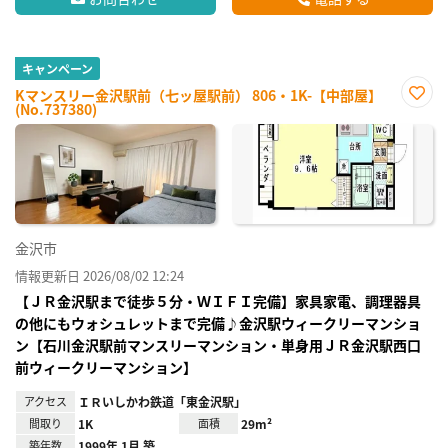
キャンペーン
Kマンスリー金沢駅前（七ッ屋駅前） 806・1K-【中部屋】
(No.737380)
お気
に入
り登
録
金沢市
情報更新日 2026/08/02 12:24
【ＪＲ金沢駅まで徒歩５分・ＷＩＦＩ完備】家具家電、調理器具
の他にもウォシュレットまで完備♪金沢駅ウィークリーマンショ
ン【石川金沢駅前マンスリーマンション・単身用ＪＲ金沢駅西口
前ウィークリーマンション】
アクセス
ＩＲいしかわ鉄道「東金沢駅」
間取り
1K
面積
29m²
築年数
1999年 1月 築