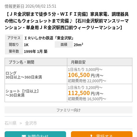
情報更新日 2026/08/02 15:51
【ＪＲ金沢駅まで徒歩５分・ＷＩＦＩ完備】家具家電、調理器具
の他にもウォシュレットまで完備♪【石川金沢駅前マンスリーマ
ンション・単身用ＪＲ金沢駅西口前ウィークリーマンション】
アクセス
ＩＲいしかわ鉄道「東金沢駅」
間取り
1K
面積
29m²
築年数
1999年 1月 築
プラン名・期間
月額目安
1日当たり 3,000円～
ロング
106,500
円/月～
30日以上～360日未満
初期費用他 22,000円～
1日当たり 3,200円～
ショート【7日以上】
112,500
円/月～
～30日未満
初期費用他 16,500円～
ファミリー向け
石川県
金沢市
お問合わせ
電話する