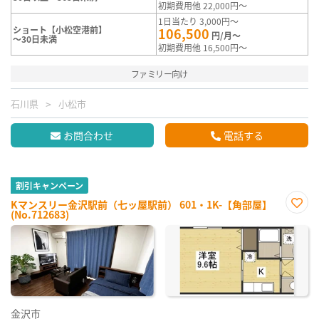
初期費用他 22,000円～
1日当たり 3,000円～
ショート【小松空港前】
106,500
円/月～
～30日未満
初期費用他 16,500円～
ファミリー向け
石川県
小松市
お問合わせ
電話する
割引キャンペーン
Kマンスリー金沢駅前（七ッ屋駅前） 601・1K-【角部屋】
(No.712683)
お気
に入
り登
録
金沢市