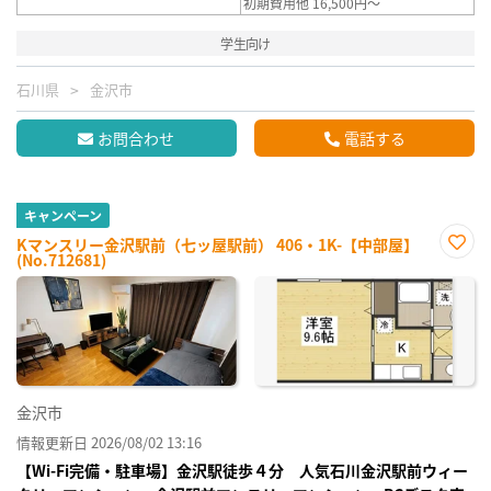
初期費用他 16,500円～
学生向け
石川県
金沢市
お問合わせ
電話する
キャンペーン
Kマンスリー金沢駅前（七ッ屋駅前） 406・1K-【中部屋】
(No.712681)
お気
に入
り登
録
金沢市
情報更新日 2026/08/02 13:16
【Wi-Fi完備・駐車場】金沢駅徒歩４分 人気石川金沢駅前ウィー