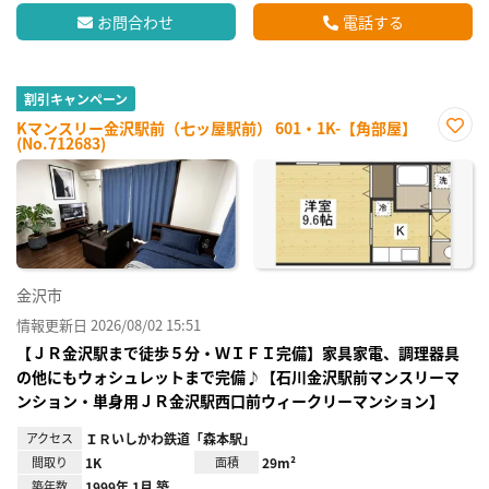
お問合わせ
電話する
割引キャンペーン
Kマンスリー金沢駅前（七ッ屋駅前） 601・1K-【角部屋】
(No.712683)
お気
に入
り登
録
金沢市
情報更新日 2026/08/02 15:51
【ＪＲ金沢駅まで徒歩５分・ＷＩＦＩ完備】家具家電、調理器具
の他にもウォシュレットまで完備♪【石川金沢駅前マンスリーマ
ンション・単身用ＪＲ金沢駅西口前ウィークリーマンション】
アクセス
ＩＲいしかわ鉄道「森本駅」
間取り
1K
面積
29m²
築年数
1999年 1月 築