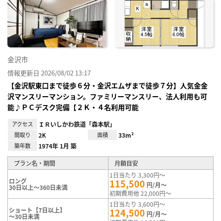
に入
り登
録
金沢市
情報更新日 2026/08/02 13:17
【金沢駅東口まで徒歩６分・金沢エムザまで徒歩７分】人気金金
沢マンスリーマンション。ファミリーマンスリー、法人利用も可
能♪ＰＣデスク完備【２Ｋ・４名利用可能
アクセス
ＩＲいしかわ鉄道「森本駅」
間取り
2K
面積
33m²
築年数
1974年 1月 築
プラン名・期間
月額目安
1日当たり 3,300円～
ロング
115,500
円/月～
30日以上～360日未満
初期費用他 22,000円～
1日当たり 3,600円～
ショート【7日以上】
124,500
円/月～
～30日未満