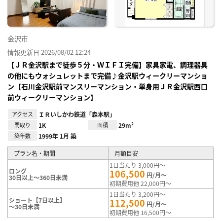
金沢市
情報更新日 2026/08/02 12:24
【ＪＲ金沢駅まで徒歩５分・ＷＩＦＩ完備】家具家電、調理器具
の他にもウォシュレットまで完備♪金沢駅ウィークリーマンショ
ン【石川金沢駅前マンスリーマンション・単身用ＪＲ金沢駅西口
前ウィークリーマンション】
アクセス
ＩＲいしかわ鉄道「森本駅」
間取り
1K
面積
29m²
築年数
1999年 1月 築
プラン名・期間
月額目安
1日当たり 3,000円～
ロング
106,500
円/月～
30日以上～360日未満
初期費用他 22,000円～
1日当たり 3,200円～
ショート【7日以上】
112,500
円/月～
～30日未満
初期費用他 16,500円～