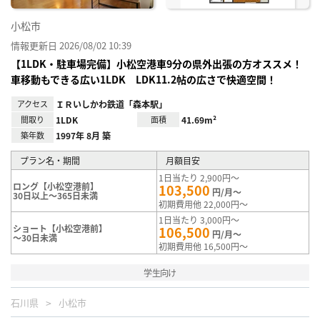
小松市
情報更新日 2026/08/02 10:39
【1LDK・駐車場完備】小松空港車9分の県外出張の方オススメ！
車移動もできる広い1LDK LDK11.2帖の広さで快適空間！
アクセス
ＩＲいしかわ鉄道「森本駅」
間取り
1LDK
面積
41.69m²
築年数
1997年 8月 築
プラン名・期間
月額目安
1日当たり 2,900円～
ロング【小松空港前】
103,500
円/月～
30日以上～365日未満
初期費用他 22,000円～
1日当たり 3,000円～
ショート【小松空港前】
106,500
円/月～
～30日未満
初期費用他 16,500円～
学生向け
石川県
小松市