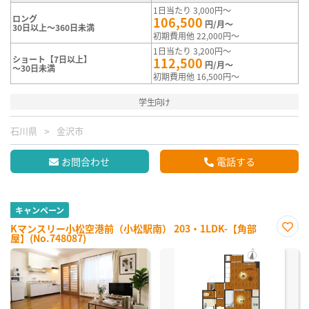
1日当たり 3,000円～
ロング
106,500
円/月～
30日以上～360日未満
初期費用他 22,000円～
1日当たり 3,200円～
ショート【7日以上】
112,500
円/月～
～30日未満
初期費用他 16,500円～
学生向け
石川県
金沢市
お問合わせ
電話する
キャンペーン
Kマンスリー小松空港前（小松駅南） 203・1LDK-【角部
屋】(No.748087)
お気
に入
り登
録