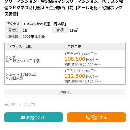
クリーマンション・金沢駅前マンスリーマンション。PCデスク完
備でビジネス利用🆗ＪＲ金沢駅西口前【オール電化・宅配ボック
ス完備】
アクセス
ＩＲいしかわ鉄道「森本駅」
間取り
1K
面積
29m²
築年数
1999年 1月 築
プラン名・期間
月額目安
1日当たり 3,000円～
ロング
106,500
円/月～
30日以上～360日未満
初期費用他 22,000円～
1日当たり 3,200円～
ショート【7日以上】
112,500
円/月～
～30日未満
初期費用他 16,500円～
学生向け
石川県
金沢市
お問合わせ
電話する