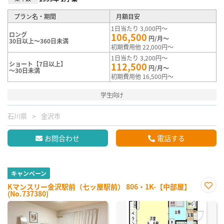
プラン名・期間
月額目安
1日当たり 3,000円～
ロング
106,500
円/月～
30日以上～360日未満
初期費用他 22,000円～
1日当たり 3,200円～
ショート【7日以上】
112,500
円/月～
～30日未満
初期費用他 16,500円～
学生向け
石川県
金沢市
お問合わせ
電話する
キャンペーン
Kマンスリー金沢駅前（七ッ屋駅前） 806・1K-【中部屋】
(No.737380)
お気
に入
り登
録