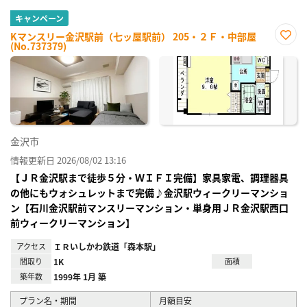
キャンペーン
Kマンスリー金沢駅前（七ッ屋駅前） 205・２Ｆ・中部屋
(No.737379)
お気
に入
り登
録
金沢市
情報更新日 2026/08/02 13:16
【ＪＲ金沢駅まで徒歩５分・ＷＩＦＩ完備】家具家電、調理器具
の他にもウォシュレットまで完備♪金沢駅ウィークリーマンショ
ン【石川金沢駅前マンスリーマンション・単身用ＪＲ金沢駅西口
前ウィークリーマンション】
アクセス
ＩＲいしかわ鉄道「森本駅」
間取り
1K
面積
築年数
1999年 1月 築
プラン名・期間
月額目安