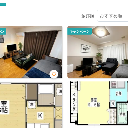
並び順
ーン
キャンペーン
お気
に入
り登
録