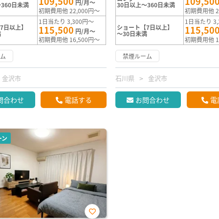
109,500
109,50
円/月～
360日未満
30日以上～360日未満
初期費用他 22,000円～
初期費用他 2
1日当たり 3,300円～
1日当たり 3,
7日以上】
ショート【7日以上】
115,500
115,50
円/月～
満
～30日未満
初期費用他 16,500円～
初期費用他 1
ーム
禁煙ルーム
金沢市
石川県
金沢市
問合わせ
電話する
お問合わせ
電
ーン