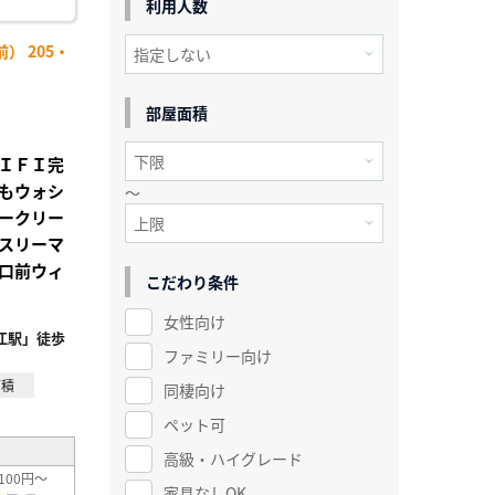
利用人数
） 205・
部屋面積
ＩＦＩ完
もウォシ
～
ークリー
スリーマ
口前ウィ
こだわり条件
女性向け
江駅」徒歩
ファミリー向け
面積
同棲向け
ペット可
高級・ハイグレード
100円～
家具なしOK