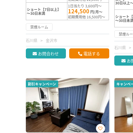
30日以上～
1日当たり 3,600円～
ショート【7日以上】
124,500
円/月～
～30日未満
ショート【
初期費用他 16,500円～
～30日未
禁煙ルーム
禁煙ル
石川県
金沢市
石川県
お問合わせ
電話する
お
割引キャンペーン
キャンペ