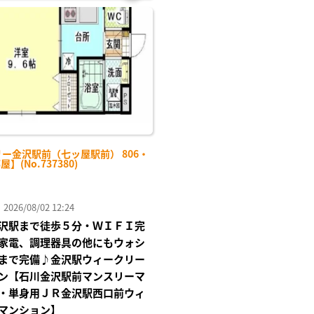
お気
に入
り登
録
ー金沢駅前（七ッ屋駅前） 806・
屋】(No.737380)
26/08/02 12:24
沢駅まで徒歩５分・ＷＩＦＩ完
家電、調理器具の他にもウォシ
まで完備♪金沢駅ウィークリー
ン【石川金沢駅前マンスリーマ
・単身用ＪＲ金沢駅西口前ウィ
マンション】