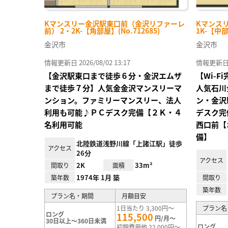
Kマンスリー金沢駅東口前（金沢リファーレ
Kマンスリ
前） 2・2K-【角部屋】(No.712685)
1K-【中部
金沢市
金沢市
情報更新日 2026/08/02 13:17
情報更新日 20
【金沢駅東口まで徒歩６分・金沢エムザ
【Wi-
まで徒歩７分】人気金金沢マンスリーマ
人気石川
ンション。ファミリーマンスリー、法人
ン・金沢
利用も可能♪ＰＣデスク完備【２Ｋ・４
デスク完
名利用可能
西口前【
備】
北陸鉄道浅野川線「上諸江駅」徒歩
アクセス
26分
アクセス
2K
33m²
間取り
面積
1974年 1月 築
築年数
間取り
築年数
プラン名・期間
月額目安
1日当たり 3,300円～
プラン名
ロング
115,500
円/月～
30日以上～360日未満
ロング
初期費用他 22,000円～