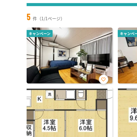
5
件（1/1ページ）
キャンペーン
キャンペ
お気
に入
り登
録