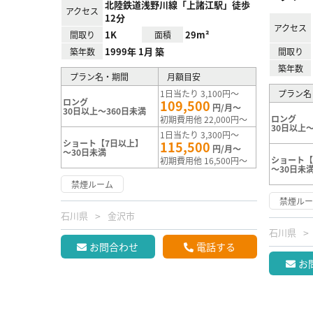
北陸鉄道浅野川線「上諸江駅」徒歩
アクセス
12分
アクセス
1K
29m²
間取り
面積
1999年 1月 築
築年数
間取り
築年数
プラン名・期間
月額目安
1日当たり 3,100円～
プラン名
ロング
109,500
円/月～
30日以上～360日未満
ロング
初期費用他 22,000円～
30日以上～
1日当たり 3,300円～
ショート【7日以上】
115,500
円/月～
～30日未満
ショート【
初期費用他 16,500円～
～30日未
禁煙ルーム
禁煙ル
石川県
金沢市
石川県
お問合わせ
電話する
お