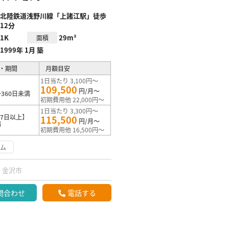
北陸鉄道浅野川線「上諸江駅」徒歩
12分
1K
29m²
面積
1999年 1月 築
・期間
月額目安
1日当たり 3,100円～
109,500
円/月～
360日未満
初期費用他 22,000円～
1日当たり 3,300円～
7日以上】
115,500
円/月～
満
初期費用他 16,500円～
ーム
金沢市
問合わせ
電話する