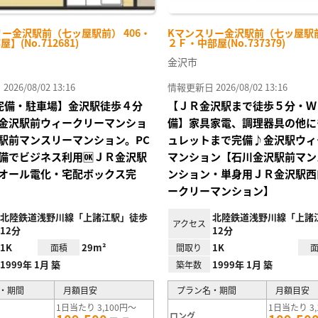
ー金沢駅前（七ッ屋駅前） 406・
Kマンスリー金沢駅前（七ッ屋駅前
屋】(No.712681)
２Ｆ・中部屋(No.737379)
金沢市
26/08/02 13:16
情報更新日 2026/08/02 13:16
Fi完備・駐車場】金沢駅徒歩４分
【ＪＲ金沢駅まで徒歩５分・Ｗ
金沢駅前ウィークリーマンショ
備】家具家電、調理器具の他に
駅前マンスリーマンション。PC
ュレットまで完備♪金沢駅ウィ
備でビジネス利用🆗ＪＲ金沢駅
マンション【石川金沢駅前マン
オール電化・宅配ボックス完
ンション・単身用ＪＲ金沢駅西
ークリーマンション】
北陸鉄道浅野川線「上諸江駅」徒歩
北陸鉄道浅野川線「上諸
アクセス
12分
12分
1K
29m²
1K
面積
間取り
1999年 1月 築
1999年 1月 築
築年数
・期間
月額目安
プラン名・期間
月額目安
1日当たり 3,100円～
1日当たり 3,
ロング