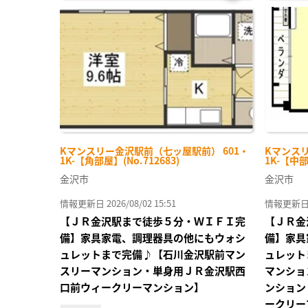
お気
に入
り登
録
Kマンスリー金沢駅前（七ッ屋駅前） 601・
Kマンスリ
1K-【角部屋】(No.712683)
1K-【中部
金沢市
金沢市
情報更新日 2026/08/02 15:51
情報更新日 20
【ＪＲ金沢駅まで徒歩５分・ＷＩＦＩ完
【ＪＲ金
備】家具家電、調理器具の他にもウォシ
備】家具
ュレットまで完備♪【石川金沢駅前マン
ュレット
スリーマンション・単身用ＪＲ金沢駅西
マンショ
口前ウィークリーマンション】
ンション
ークリー