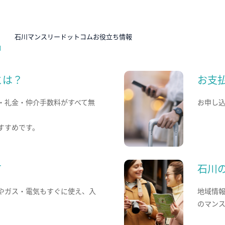
N
石川マンスリードットコムお役立ち情報
とは？
お支
・礼金・仲介手数料がすべて無
お申し
すすめです。
て
石川
やガス・電気もすぐに使え、入
地域情
のマン