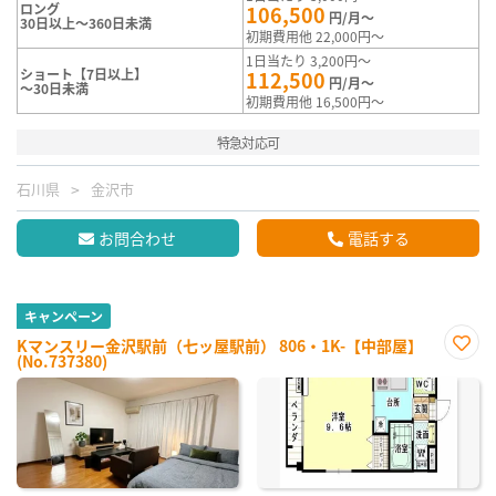
ロング
106,500
円/月～
30日以上～360日未満
初期費用他 22,000円～
1日当たり 3,200円～
ショート【7日以上】
112,500
円/月～
～30日未満
初期費用他 16,500円～
特急対応可
石川県
金沢市
お問合わせ
電話する
キャンペーン
Kマンスリー金沢駅前（七ッ屋駅前） 806・1K-【中部屋】
(No.737380)
お気
に入
り登
録