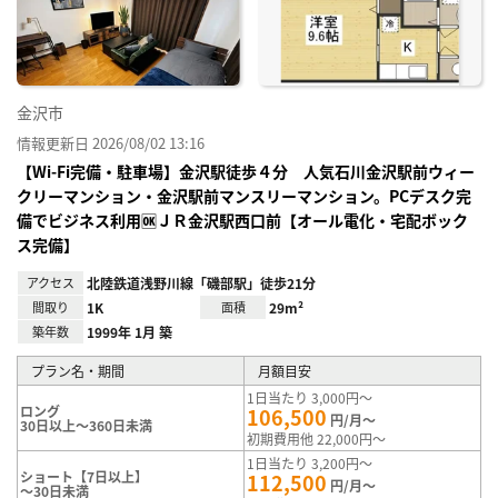
録
金沢市
情報更新日 2026/08/02 13:16
【Wi-Fi完備・駐車場】金沢駅徒歩４分 人気石川金沢駅前ウィー
クリーマンション・金沢駅前マンスリーマンション。PCデスク完
備でビジネス利用🆗ＪＲ金沢駅西口前【オール電化・宅配ボック
ス完備】
アクセス
北陸鉄道浅野川線「磯部駅」徒歩21分
間取り
1K
面積
29m²
築年数
1999年 1月 築
プラン名・期間
月額目安
1日当たり 3,000円～
ロング
106,500
円/月～
30日以上～360日未満
初期費用他 22,000円～
1日当たり 3,200円～
ショート【7日以上】
112,500
円/月～
～30日未満