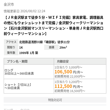
金沢市
情報更新日 2026/08/02 12:24
【ＪＲ金沢駅まで徒歩５分・ＷＩＦＩ完備】家具家電、調理器具
の他にもウォシュレットまで完備♪金沢駅ウィークリーマンショ
ン【石川金沢駅前マンスリーマンション・単身用ＪＲ金沢駅西口
前ウィークリーマンション】
アクセス
北陸鉄道浅野川線「磯部駅」徒歩21分
間取り
1K
面積
29m²
築年数
1999年 1月 築
プラン名・期間
月額目安
1日当たり 3,000円～
ロング
106,500
円/月～
30日以上～360日未満
初期費用他 22,000円～
1日当たり 3,200円～
ショート【7日以上】
112,500
円/月～
～30日未満
初期費用他 16,500円～
特急対応可