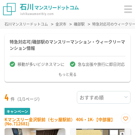
石川マンスリードットコム
金沢市
磯部駅
特急対応可のウィークリ
特急対応可/磯部駅のマンスリーマンション・ウィークリーマ
ンション情報
移動が多いビジネスマンに
急な出張や旅行に即日対応
もっと見る
4
件（1/1ページ）
キャンペーン
Kマンスリー金沢駅前（七ッ屋駅前） 406・1K-【中部屋】
(No.712681)
お気
に入
り登