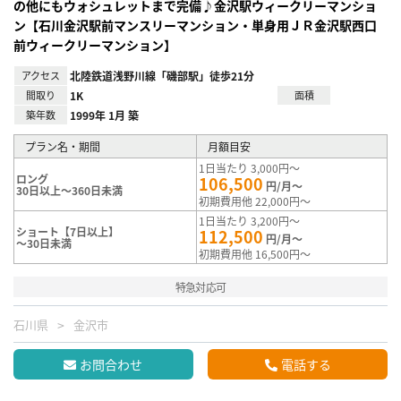
の他にもウォシュレットまで完備♪金沢駅ウィークリーマンショ
ン【石川金沢駅前マンスリーマンション・単身用ＪＲ金沢駅西口
前ウィークリーマンション】
アクセス
北陸鉄道浅野川線「磯部駅」徒歩21分
間取り
1K
面積
築年数
1999年 1月 築
プラン名・期間
月額目安
1日当たり 3,000円～
ロング
106,500
円/月～
30日以上～360日未満
初期費用他 22,000円～
1日当たり 3,200円～
ショート【7日以上】
112,500
円/月～
～30日未満
初期費用他 16,500円～
特急対応可
石川県
金沢市
お問合わせ
電話する