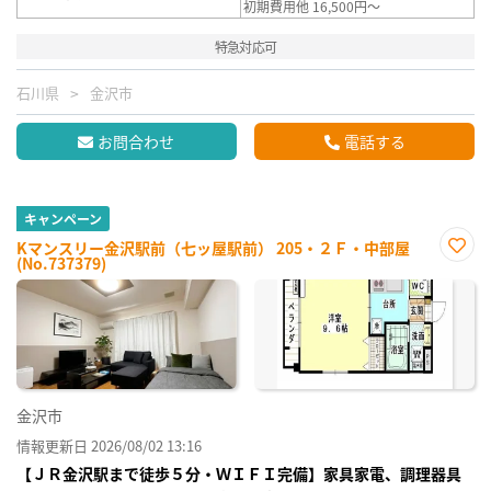
初期費用他 16,500円～
特急対応可
石川県
金沢市
お問合わせ
電話する
キャンペーン
Kマンスリー金沢駅前（七ッ屋駅前） 205・２Ｆ・中部屋
(No.737379)
お気
に入
り登
録
金沢市
情報更新日 2026/08/02 13:16
【ＪＲ金沢駅まで徒歩５分・ＷＩＦＩ完備】家具家電、調理器具