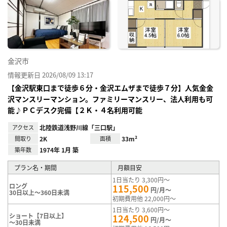
に入
り登
録
金沢市
情報更新日 2026/08/09 13:17
【金沢駅東口まで徒歩６分・金沢エムザまで徒歩７分】人気金金
沢マンスリーマンション。ファミリーマンスリー、法人利用も可
能♪ＰＣデスク完備【２Ｋ・４名利用可能
アクセス
北陸鉄道浅野川線「三口駅」
間取り
2K
面積
33m²
築年数
1974年 1月 築
プラン名・期間
月額目安
1日当たり 3,300円～
ロング
115,500
円/月～
30日以上～360日未満
初期費用他 22,000円～
1日当たり 3,600円～
ショート【7日以上】
124,500
円/月～
～30日未満