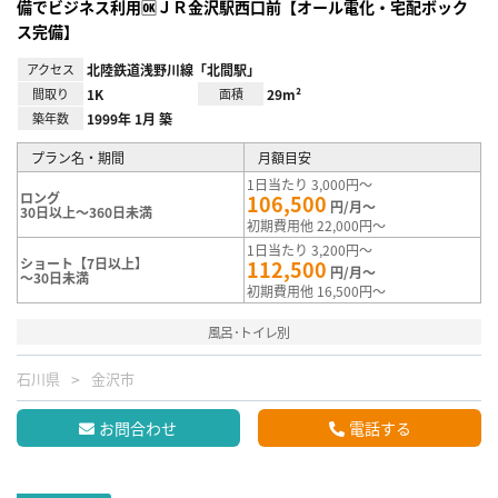
備でビジネス利用🆗ＪＲ金沢駅西口前【オール電化・宅配ボック
ス完備】
アクセス
北陸鉄道浅野川線「北間駅」
間取り
1K
面積
29m²
築年数
1999年 1月 築
プラン名・期間
月額目安
1日当たり 3,000円～
ロング
106,500
円/月～
30日以上～360日未満
初期費用他 22,000円～
1日当たり 3,200円～
ショート【7日以上】
112,500
円/月～
～30日未満
初期費用他 16,500円～
風呂･トイレ別
石川県
金沢市
お問合わせ
電話する