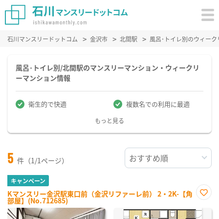
石川マンスリードットコム
金沢市
北間駅
風呂･トイレ別のウィーク
風呂･トイレ別/北間駅のマンスリーマンション・ウィークリ
ーマンション情報
衛生的で快適
複数名での利用に最適
もっと見る
5
件（1/1ページ）
キャンペーン
Kマンスリー金沢駅東口前（金沢リファーレ前） 2・2K-【角
部屋】(No.712685)
お気
に入
り登