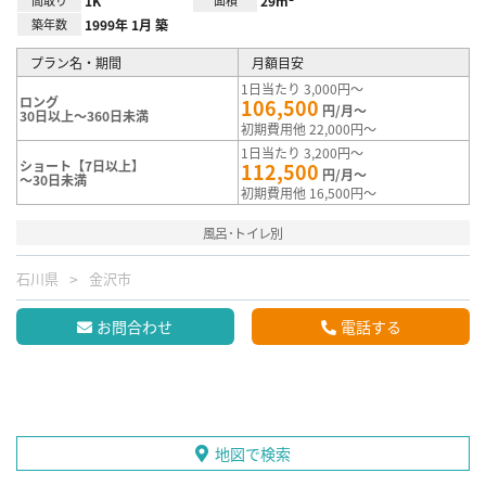
1K
29m²
築年数
1999年 1月 築
プラン名・期間
月額目安
1日当たり 3,000円～
ロング
106,500
円/月～
30日以上～360日未満
初期費用他 22,000円～
1日当たり 3,200円～
ショート【7日以上】
112,500
円/月～
～30日未満
初期費用他 16,500円～
風呂･トイレ別
石川県
金沢市
お問合わせ
電話する
地図で検索