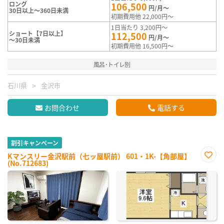
ロング
106,500
円/月～
30日以上～360日未満
初期費用他 22,000円～
1日当たり 3,200円～
ショート【7日以上】
112,500
円/月～
～30日未満
初期費用他 16,500円～
風呂･トイレ別
石川県
金沢市
お問合わせ
電話する
割引キャンペーン
Kマンスリー金沢駅前（七ッ屋駅前） 601・1K-【角部屋】
(No.712683)
お気
に入
り登
録