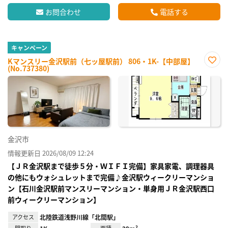
お問合わせ
電話する
キャンペーン
Kマンスリー金沢駅前（七ッ屋駅前） 806・1K-【中部屋】
(No.737380)
お気
に入
り登
録
金沢市
情報更新日 2026/08/09 12:24
【ＪＲ金沢駅まで徒歩５分・ＷＩＦＩ完備】家具家電、調理器具
の他にもウォシュレットまで完備♪金沢駅ウィークリーマンショ
ン【石川金沢駅前マンスリーマンション・単身用ＪＲ金沢駅西口
前ウィークリーマンション】
アクセス
北陸鉄道浅野川線「北間駅」
間取り
面積