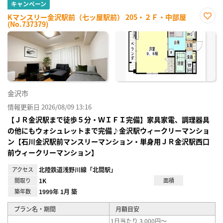
キャンペーン
Kマンスリー金沢駅前（七ッ屋駅前） 205・２Ｆ・中部屋
(No.737379)
お気
に入
り登
録
金沢市
情報更新日 2026/08/09 13:16
【ＪＲ金沢駅まで徒歩５分・ＷＩＦＩ完備】家具家電、調理器具
の他にもウォシュレットまで完備♪金沢駅ウィークリーマンショ
ン【石川金沢駅前マンスリーマンション・単身用ＪＲ金沢駅西口
前ウィークリーマンション】
アクセス
北陸鉄道浅野川線「北間駅」
間取り
1K
面積
築年数
1999年 1月 築
プラン名・期間
月額目安
1日当たり 3,000円～