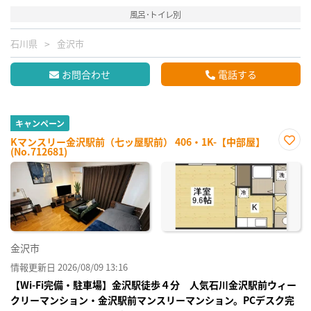
風呂･トイレ別
石川県
金沢市
お問合わせ
電話する
キャンペーン
Kマンスリー金沢駅前（七ッ屋駅前） 406・1K-【中部屋】
(No.712681)
お気
に入
り登
録
金沢市
情報更新日 2026/08/09 13:16
【Wi-Fi完備・駐車場】金沢駅徒歩４分 人気石川金沢駅前ウィー
クリーマンション・金沢駅前マンスリーマンション。PCデスク完