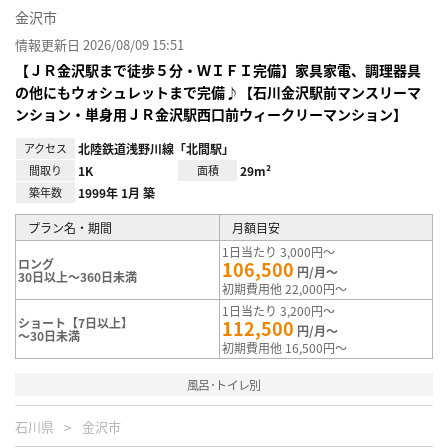
金沢市
情報更新日 2026/08/09 15:51
【ＪＲ金沢駅まで徒歩５分・ＷＩＦＩ完備】家具家電、調理器具
の他にもウォシュレットまで完備♪【石川金沢駅前マンスリーマ
ンション・単身用ＪＲ金沢駅西口前ウィークリーマンション】
アクセス
北陸鉄道浅野川線「北間駅」
間取り
1K
面積
29m²
築年数
1999年 1月 築
プラン名・期間
月額目安
1日当たり 3,000円～
ロング
106,500
円/月～
30日以上～360日未満
初期費用他 22,000円～
1日当たり 3,200円～
ショート【7日以上】
112,500
円/月～
～30日未満
初期費用他 16,500円～
風呂･トイレ別
石川県
金沢市