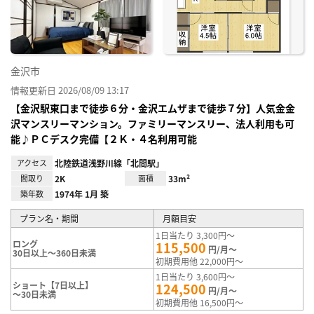
録
金沢市
情報更新日 2026/08/09 13:17
【金沢駅東口まで徒歩６分・金沢エムザまで徒歩７分】人気金金
沢マンスリーマンション。ファミリーマンスリー、法人利用も可
能♪ＰＣデスク完備【２Ｋ・４名利用可能
アクセス
北陸鉄道浅野川線「北間駅」
間取り
2K
面積
33m²
築年数
1974年 1月 築
プラン名・期間
月額目安
1日当たり 3,300円～
ロング
115,500
円/月～
30日以上～360日未満
初期費用他 22,000円～
1日当たり 3,600円～
ショート【7日以上】
124,500
円/月～
～30日未満
初期費用他 16,500円～