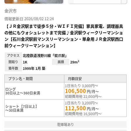
金沢市
情報更新日 2026/08/02 12:24
【ＪＲ金沢駅まで徒歩５分・ＷＩＦＩ完備】家具家電、調理器具
の他にもウォシュレットまで完備♪金沢駅ウィークリーマンショ
ン【石川金沢駅前マンスリーマンション・単身用ＪＲ金沢駅西口
前ウィークリーマンション】
アクセス
北陸鉄道浅野川線「蚊爪駅」
間取り
1K
面積
29m²
築年数
1999年 1月 築
プラン名・期間
月額目安
1日当たり 3,000円～
ロング
106,500
円/月～
30日以上～360日未満
初期費用他 22,000円～
1日当たり 3,200円～
ショート【7日以上】
112,500
円/月～
～30日未満
初期費用他 16,500円～
駐車場あり