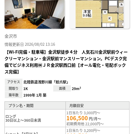
に入
り登
録
金沢市
情報更新日 2026/08/02 13:16
【Wi-Fi完備・駐車場】金沢駅徒歩４分 人気石川金沢駅前ウィー
クリーマンション・金沢駅前マンスリーマンション。PCデスク完
備でビジネス利用🆗ＪＲ金沢駅西口前【オール電化・宅配ボック
ス完備】
アクセス
北陸鉄道浅野川線「蚊爪駅」
間取り
1K
面積
29m²
築年数
1999年 1月 築
プラン名・期間
月額目安
1日当たり 3,000円～
ロング
106,500
円/月～
30日以上～360日未満
初期費用他 22,000円～
1日当たり 3,200円～
ショート【7日以上】