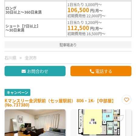
1日当たり 3,000円～
ロング
106,500
円/月～
30日以上～360日未満
初期費用他 22,000円～
1日当たり 3,200円～
ショート【7日以上】
112,500
円/月～
～30日未満
初期費用他 16,500円～
駐車場あり
石川県
金沢市
お問合わせ
電話する
キャンペーン
Kマンスリー金沢駅前（七ッ屋駅前） 806・1K-【中部屋】
(No.737380)
お気
に入
り登
録