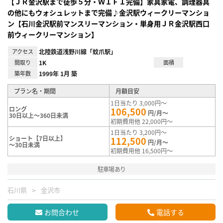
【ＪＲ金沢駅まで徒歩５分・ＷＩＦＩ完備】家具家電、調理器具
の他にもウォシュレットまで完備♪金沢駅ウィークリーマンショ
ン【石川金沢駅前マンスリーマンション・単身用ＪＲ金沢駅西口
前ウィークリーマンション】
アクセス
北陸鉄道浅野川線「蚊爪駅」
間取り
1K
面積
築年数
1999年 1月 築
プラン名・期間
月額目安
1日当たり 3,000円～
ロング
106,500
円/月～
30日以上～360日未満
初期費用他 22,000円～
1日当たり 3,200円～
ショート【7日以上】
112,500
円/月～
～30日未満
初期費用他 16,500円～
駐車場あり
石川県
金沢市
お問合わせ
電話する