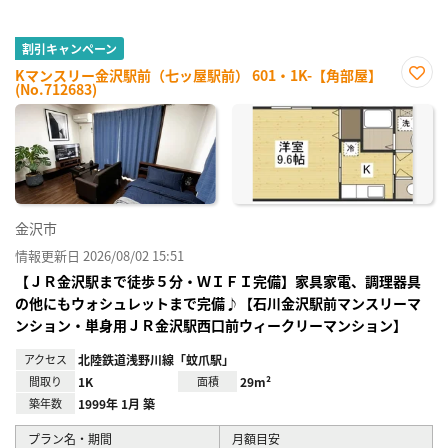
割引キャンペーン
Kマンスリー金沢駅前（七ッ屋駅前） 601・1K-【角部屋】
(No.712683)
お気
に入
り登
録
金沢市
情報更新日 2026/08/02 15:51
【ＪＲ金沢駅まで徒歩５分・ＷＩＦＩ完備】家具家電、調理器具
の他にもウォシュレットまで完備♪【石川金沢駅前マンスリーマ
ンション・単身用ＪＲ金沢駅西口前ウィークリーマンション】
アクセス
北陸鉄道浅野川線「蚊爪駅」
間取り
1K
面積
29m²
築年数
1999年 1月 築
プラン名・期間
月額目安