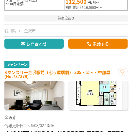
112,500
円/月～
～30日未満
初期費用他 16,500円～
駐車場あり
石川県
金沢市
お問合わせ
電話する
キャンペーン
Kマンスリー金沢駅前（七ッ屋駅前） 205・２Ｆ・中部屋
(No.737379)
お気
に入
り登
録
金沢市
情報更新日 2026/08/02 13:16