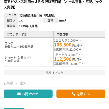
備でビジネス利用🆗ＪＲ金沢駅西口前【オール電化・宅配ボック
ス完備】
アクセス
北陸鉄道浅野川線「内灘駅」
間取り
1K
面積
29m²
築年数
1999年 1月 築
プラン名・期間
月額目安
1日当たり 3,000円～
ロング
106,500
円/月～
30日以上～360日未満
初期費用他 22,000円～
1日当たり 3,200円～
ショート【7日以上】
112,500
円/月～
～30日未満
初期費用他 16,500円～
風呂･トイレ別
石川県
金沢市
お問合わせ
電話する