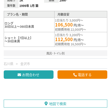
1K
29m²
築年数
1999年 1月 築
プラン名・期間
月額目安
1日当たり 3,000円～
ロング
106,500
円/月～
30日以上～360日未満
初期費用他 22,000円～
1日当たり 3,200円～
ショート【7日以上】
112,500
円/月～
～30日未満
初期費用他 16,500円～
風呂･トイレ別
石川県
金沢市
お問合わせ
電話する
地図で検索