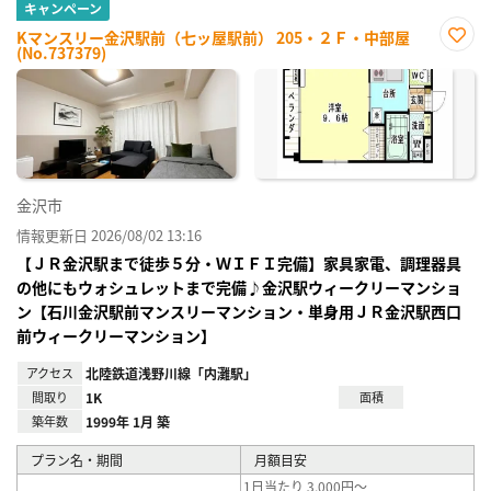
キャンペーン
Kマンスリー金沢駅前（七ッ屋駅前） 205・２Ｆ・中部屋
(No.737379)
お気
に入
り登
録
金沢市
情報更新日 2026/08/02 13:16
【ＪＲ金沢駅まで徒歩５分・ＷＩＦＩ完備】家具家電、調理器具
の他にもウォシュレットまで完備♪金沢駅ウィークリーマンショ
ン【石川金沢駅前マンスリーマンション・単身用ＪＲ金沢駅西口
前ウィークリーマンション】
アクセス
北陸鉄道浅野川線「内灘駅」
間取り
1K
面積
築年数
1999年 1月 築
プラン名・期間
月額目安
1日当たり 3,000円～