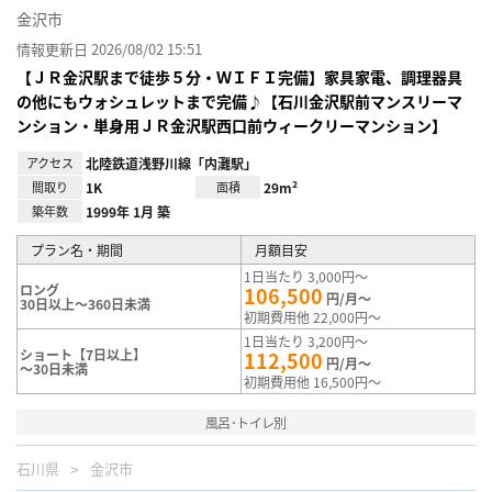
金沢市
情報更新日 2026/08/02 15:51
【ＪＲ金沢駅まで徒歩５分・ＷＩＦＩ完備】家具家電、調理器具
の他にもウォシュレットまで完備♪【石川金沢駅前マンスリーマ
ンション・単身用ＪＲ金沢駅西口前ウィークリーマンション】
アクセス
北陸鉄道浅野川線「内灘駅」
間取り
1K
面積
29m²
築年数
1999年 1月 築
プラン名・期間
月額目安
1日当たり 3,000円～
ロング
106,500
円/月～
30日以上～360日未満
初期費用他 22,000円～
1日当たり 3,200円～
ショート【7日以上】
112,500
円/月～
～30日未満
初期費用他 16,500円～
風呂･トイレ別
石川県
金沢市