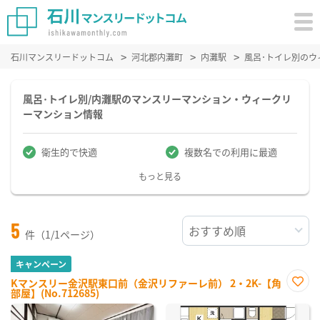
石川マンスリードットコム
河北郡内灘町
内灘駅
風呂･トイレ別の
風呂･トイレ別/内灘駅のマンスリーマンション・ウィークリ
ーマンション情報
衛生的で快適
複数名での利用に最適
もっと見る
5
件（1/1ページ）
キャンペーン
Kマンスリー金沢駅東口前（金沢リファーレ前） 2・2K-【角
部屋】(No.712685)
お気
に入
り登