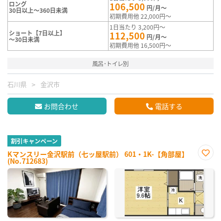
ロング
106,500
円/月～
30日以上～360日未満
初期費用他 22,000円～
1日当たり 3,200円～
ショート【7日以上】
112,500
円/月～
～30日未満
初期費用他 16,500円～
風呂･トイレ別
石川県
金沢市
お問合わせ
電話する
割引キャンペーン
Kマンスリー金沢駅前（七ッ屋駅前） 601・1K-【角部屋】
(No.712683)
お気
に入
り登
録