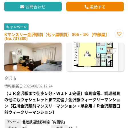
お問合わせ
電話する
キャンペーン
Kマンスリー金沢駅前（七ッ屋駅前） 806・1K-【中部屋】
(No.737380)
お気
に入
り登
録
金沢市
情報更新日 2026/08/02 12:24
【ＪＲ金沢駅まで徒歩５分・ＷＩＦＩ完備】家具家電、調理器具
の他にもウォシュレットまで完備♪金沢駅ウィークリーマンショ
ン【石川金沢駅前マンスリーマンション・単身用ＪＲ金沢駅西口
前ウィークリーマンション】
アクセス
北陸鉄道浅野川線「内灘駅」
間取り
面積