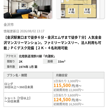
録
金沢市
情報更新日 2026/08/02 13:17
【金沢駅東口まで徒歩６分・金沢エムザまで徒歩７分】人気金金
沢マンスリーマンション。ファミリーマンスリー、法人利用も可
能♪ＰＣデスク完備【２Ｋ・４名利用可能
アクセス
北陸鉄道浅野川線「内灘駅」
間取り
2K
面積
33m²
築年数
1974年 1月 築
プラン名・期間
月額目安
1日当たり 3,300円～
ロング
115,500
円/月～
30日以上～360日未満
初期費用他 22,000円～
1日当たり 3,600円～
ショート【7日以上】
124,500
円/月～
～30日未満
初期費用他 16,500円～