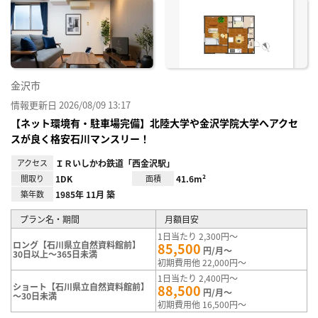
に入
り登
録
金沢市
情報更新日 2026/08/09 13:17
【ネット環境有・駐車場完備】北陸大学や金沢学院大学へアクセ
スが良く格安石川マンスリー！
アクセス
ＩＲいしかわ鉄道「西金沢駅」
間取り
1DK
面積
41.6m²
築年数
1985年 11月 築
プラン名・期間
月額目安
1日当たり 2,300円～
ロング【石川県立自然資料館前】
85,500
円/月～
30日以上～365日未満
初期費用他 22,000円～
1日当たり 2,400円～
ショート【石川県立自然資料館前】
88,500
円/月～
～30日未満
初期費用他 16,500円～