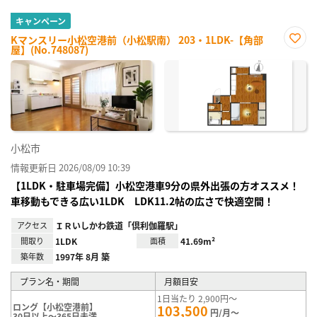
キャンペーン
Kマンスリー小松空港前（小松駅南） 203・1LDK-【角部
屋】(No.748087)
お気
に入
り登
録
小松市
情報更新日 2026/08/09 10:39
【1LDK・駐車場完備】小松空港車9分の県外出張の方オススメ！
車移動もできる広い1LDK LDK11.2帖の広さで快適空間！
アクセス
ＩＲいしかわ鉄道「倶利伽羅駅」
間取り
1LDK
面積
41.69m²
築年数
1997年 8月 築
プラン名・期間
月額目安
1日当たり 2,900円～
ロング【小松空港前】
103,500
円/月～
30日以上～365日未満