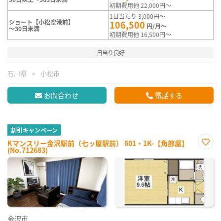
初期費用他 22,000円～
1日当たり 3,000円～
ショート【小松空港前】
106,500
円/月～
～30日未満
初期費用他 16,500円～
日当り良好
石川県
小松市
お問合わせ
電話する
割引キャンペーン
Kマンスリー金沢駅前（七ッ屋駅前） 601・1K-【角部屋】
(No.712683)
お気
に入
り登
録
金沢市