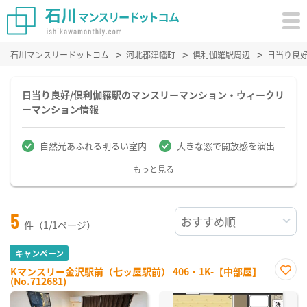
石川マンスリードットコム
河北郡津幡町
倶利伽羅駅周辺
日当り良
日当り良好/倶利伽羅駅のマンスリーマンション・ウィークリ
ーマンション情報
自然光あふれる明るい室内
大きな窓で開放感を演出
もっと見る
5
件（1/1ページ）
キャンペーン
Kマンスリー金沢駅前（七ッ屋駅前） 406・1K-【中部屋】
(No.712681)
お気
に入
り登