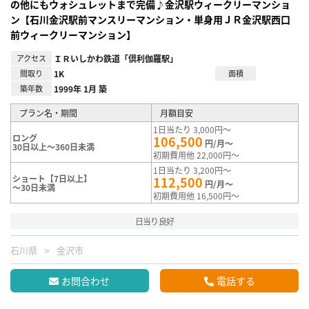
の他にもウォシュレットまで完備♪金沢駅ウィークリーマンショ
ン【石川金沢駅前マンスリーマンション・単身用ＪＲ金沢駅西口
前ウィークリーマンション】
アクセス
ＩＲいしかわ鉄道「倶利伽羅駅」
間取り
1K
面積
築年数
1999年 1月 築
プラン名・期間
月額目安
1日当たり 3,000円～
ロング
106,500
円/月～
30日以上～360日未満
初期費用他 22,000円～
1日当たり 3,200円～
ショート【7日以上】
112,500
円/月～
～30日未満
初期費用他 16,500円～
日当り良好
石川県
金沢市
お問合わせ
電話する