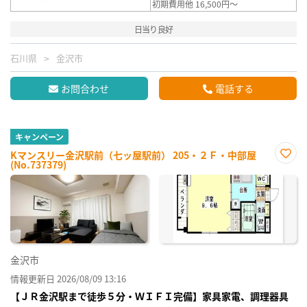
初期費用他 16,500円～
日当り良好
石川県
金沢市
お問合わせ
電話する
キャンペーン
Kマンスリー金沢駅前（七ッ屋駅前） 205・２Ｆ・中部屋
(No.737379)
お気
に入
り登
録
金沢市
情報更新日 2026/08/09 13:16
【ＪＲ金沢駅まで徒歩５分・ＷＩＦＩ完備】家具家電、調理器具