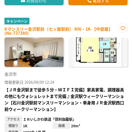
お問合わせ
電話する
キャンペーン
Kマンスリー金沢駅前（七ッ屋駅前） 806・1K-【中部屋】
(No.737380)
お気
に入
り登
録
金沢市
情報更新日 2026/08/09 12:24
【ＪＲ金沢駅まで徒歩５分・ＷＩＦＩ完備】家具家電、調理器具
の他にもウォシュレットまで完備♪金沢駅ウィークリーマンショ
ン【石川金沢駅前マンスリーマンション・単身用ＪＲ金沢駅西口
前ウィークリーマンション】
アクセス
ＩＲいしかわ鉄道「倶利伽羅駅」
間取り
1K
面積
29m²
築年数