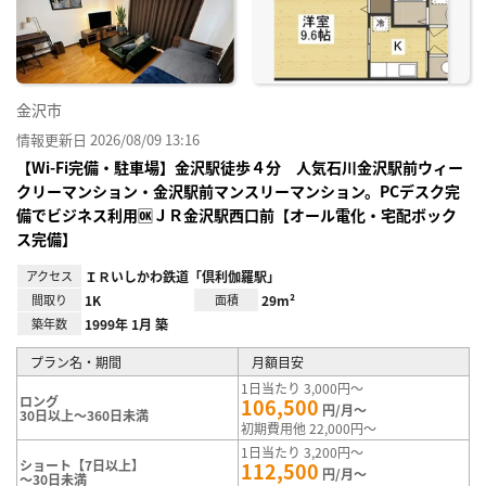
録
金沢市
情報更新日 2026/08/09 13:16
【Wi-Fi完備・駐車場】金沢駅徒歩４分 人気石川金沢駅前ウィー
クリーマンション・金沢駅前マンスリーマンション。PCデスク完
備でビジネス利用🆗ＪＲ金沢駅西口前【オール電化・宅配ボック
ス完備】
アクセス
ＩＲいしかわ鉄道「倶利伽羅駅」
間取り
1K
面積
29m²
築年数
1999年 1月 築
プラン名・期間
月額目安
1日当たり 3,000円～
ロング
106,500
円/月～
30日以上～360日未満
初期費用他 22,000円～
1日当たり 3,200円～
ショート【7日以上】
112,500
円/月～
～30日未満