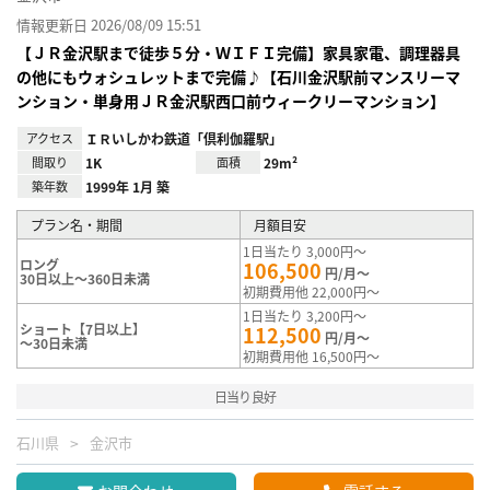
情報更新日 2026/08/09 15:51
【ＪＲ金沢駅まで徒歩５分・ＷＩＦＩ完備】家具家電、調理器具
の他にもウォシュレットまで完備♪【石川金沢駅前マンスリーマ
ンション・単身用ＪＲ金沢駅西口前ウィークリーマンション】
アクセス
ＩＲいしかわ鉄道「倶利伽羅駅」
間取り
1K
面積
29m²
築年数
1999年 1月 築
プラン名・期間
月額目安
1日当たり 3,000円～
ロング
106,500
円/月～
30日以上～360日未満
初期費用他 22,000円～
1日当たり 3,200円～
ショート【7日以上】
112,500
円/月～
～30日未満
初期費用他 16,500円～
日当り良好
石川県
金沢市