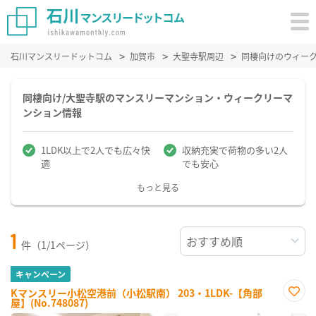
石川マンスリードットコム
加賀市
大聖寺駅周辺
同棲向けのウィー
同棲向け/大聖寺駅のマンスリーマンション・ウィークリーマ
ンション情報
1LDK以上で2人でも広々快
収納充実で荷物の多い2人
適
でも安心
もっと見る
1
件（1/1ページ）
キャンペーン
Kマンスリー小松空港前（小松駅南） 203・1LDK-【角部
屋】(No.748087)
お気