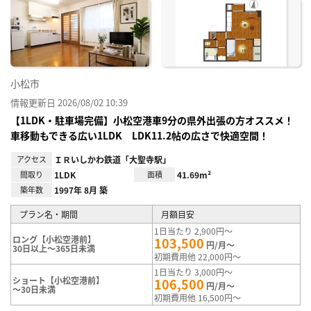
に入
り登
録
小松市
情報更新日 2026/08/02 10:39
【1LDK・駐車場完備】小松空港車9分の県外出張の方オススメ！
車移動もできる広い1LDK LDK11.2帖の広さで快適空間！
アクセス
ＩＲいしかわ鉄道「大聖寺駅」
間取り
1LDK
面積
41.69m²
築年数
1997年 8月 築
プラン名・期間
月額目安
1日当たり 2,900円～
ロング【小松空港前】
103,500
円/月～
30日以上～365日未満
初期費用他 22,000円～
1日当たり 3,000円～
ショート【小松空港前】
106,500
円/月～
～30日未満
初期費用他 16,500円～