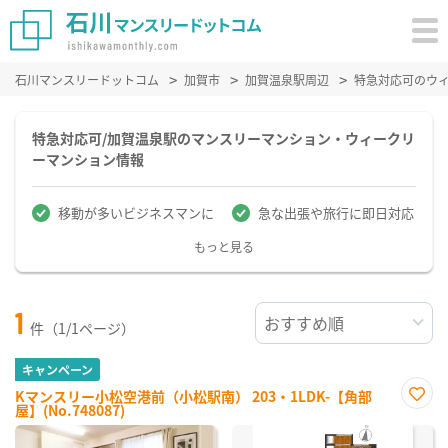
石川マンスリードットコム
加賀市
加賀温泉駅周辺
特急対応可のウ
特急対応可/加賀温泉駅のマンスリーマンション・ウィークリ
ーマンション情報
移動が多いビジネスマンに
急な出張や旅行に即日対応
もっと見る
1
件（1/1ページ）
キャンペーン
Kマンスリー小松空港前（小松駅南） 203・1LDK-【角部
屋】(No.748087)
お気
に入
り登