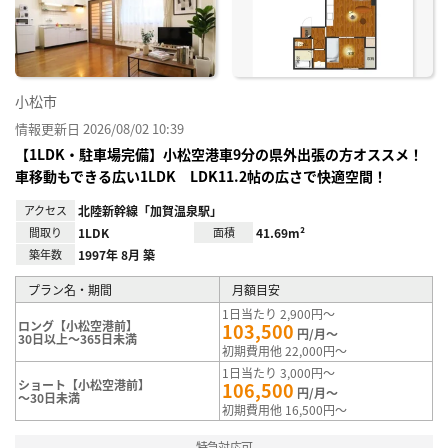
録
小松市
情報更新日 2026/08/02 10:39
【1LDK・駐車場完備】小松空港車9分の県外出張の方オススメ！
車移動もできる広い1LDK LDK11.2帖の広さで快適空間！
アクセス
北陸新幹線「加賀温泉駅」
間取り
1LDK
面積
41.69m²
築年数
1997年 8月 築
プラン名・期間
月額目安
1日当たり 2,900円～
ロング【小松空港前】
103,500
円/月～
30日以上～365日未満
初期費用他 22,000円～
1日当たり 3,000円～
ショート【小松空港前】
106,500
円/月～
～30日未満
初期費用他 16,500円～
特急対応可