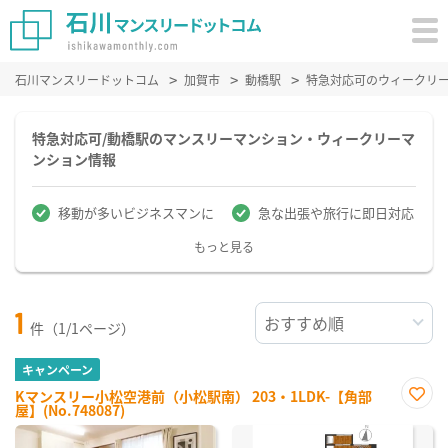
石川マンスリードットコム
加賀市
動橋駅
特急対応可のウィークリ
特急対応可/動橋駅のマンスリーマンション・ウィークリーマ
ンション情報
移動が多いビジネスマンに
急な出張や旅行に即日対応
もっと見る
1
件（1/1ページ）
キャンペーン
Kマンスリー小松空港前（小松駅南） 203・1LDK-【角部
屋】(No.748087)
お気
に入
り登