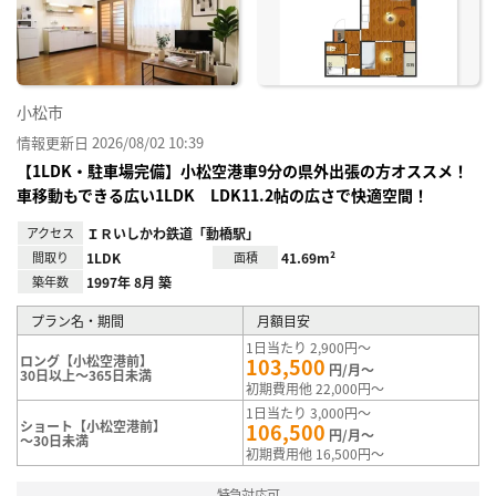
録
小松市
情報更新日 2026/08/02 10:39
【1LDK・駐車場完備】小松空港車9分の県外出張の方オススメ！
車移動もできる広い1LDK LDK11.2帖の広さで快適空間！
アクセス
ＩＲいしかわ鉄道「動橋駅」
間取り
1LDK
面積
41.69m²
築年数
1997年 8月 築
プラン名・期間
月額目安
1日当たり 2,900円～
ロング【小松空港前】
103,500
円/月～
30日以上～365日未満
初期費用他 22,000円～
1日当たり 3,000円～
ショート【小松空港前】
106,500
円/月～
～30日未満
初期費用他 16,500円～
特急対応可