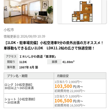
に入
り登
録
小松市
情報更新日 2026/08/09 10:39
【1LDK・駐車場完備】小松空港車9分の県外出張の方オススメ！
車移動もできる広い1LDK LDK11.2帖の広さで快適空間！
アクセス
ＩＲいしかわ鉄道「粟津駅」
間取り
1LDK
面積
41.69m²
築年数
1997年 8月 築
プラン名・期間
月額目安
1日当たり 2,900円～
ロング【小松空港前】
103,500
円/月～
30日以上～365日未満
初期費用他 22,000円～
1日当たり 3,000円～
ショート【小松空港前】
106,500
円/月～
～30日未満
初期費用他 16,500円～