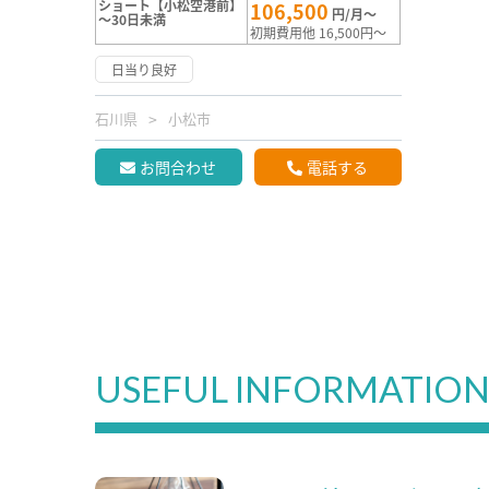
ショート【小松空港前】
106,500
円/月～
～30日未満
初期費用他 16,500円～
日当り良好
石川県
小松市
お問合わせ
電話する
USEFUL INFORMATIO