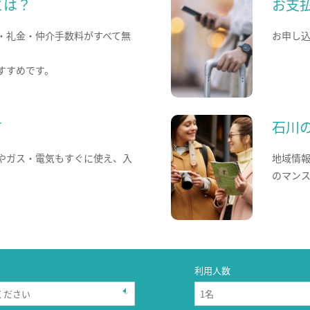
とは？
お支
・礼金・仲介手数料がすべて無
お申し
すすめです。
て
石川
やガス・電気もすぐに使え、入
地域情
のマン
利用人数