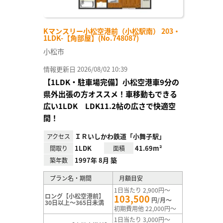
Kマンスリー小松空港前（小松駅南） 203・
1LDK-【角部屋】(No.748087)
小松市
情報更新日 2026/08/02 10:39
【1LDK・駐車場完備】小松空港車9分の
県外出張の方オススメ！車移動もできる
広い1LDK LDK11.2帖の広さで快適空
間！
ＩＲいしかわ鉄道「小舞子駅」
アクセス
1LDK
41.69m²
間取り
面積
1997年 8月 築
築年数
プラン名・期間
月額目安
1日当たり 2,900円～
ロング【小松空港前】
103,500
円/月～
30日以上～365日未満
初期費用他 22,000円～
1日当たり 3,000円～