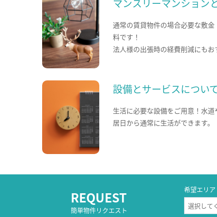
マンスリーマンション
通常の賃貸物件の場合必要な敷金
料です！
法人様の出張時の経費削減にもお
設備とサービスについ
生活に必要な設備をご用意！水道
居日から通常に生活ができます。
希望エリア
REQUEST
簡単物件リクエスト