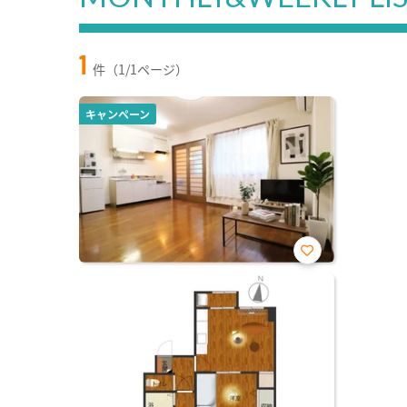
1
件（1/1ページ）
キャンペーン
お気
に入
り登
録