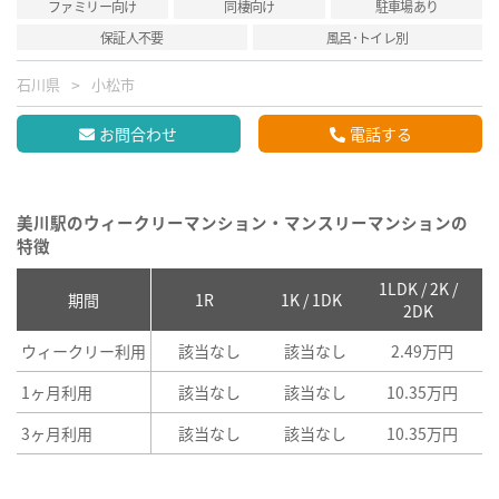
ファミリー向け
同棲向け
駐車場あり
保証人不要
風呂･トイレ別
石川県
小松市
お問合わせ
電話する
美川駅のウィークリーマンション・マンスリーマンションの
特徴
1LDK / 2K /
2
期間
1R
1K / 1DK
2DK
ウィークリー利用
該当なし
該当なし
2.49万円
1ヶ月利用
該当なし
該当なし
10.35万円
3ヶ月利用
該当なし
該当なし
10.35万円