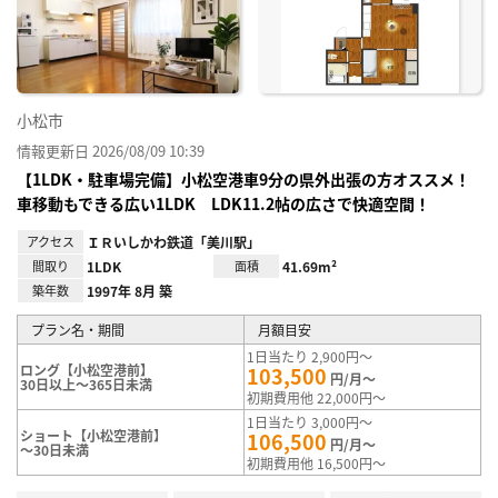
り登
録
小松市
情報更新日 2026/08/09 10:39
【1LDK・駐車場完備】小松空港車9分の県外出張の方オススメ！
車移動もできる広い1LDK LDK11.2帖の広さで快適空間！
アクセス
ＩＲいしかわ鉄道「美川駅」
間取り
1LDK
面積
41.69m²
築年数
1997年 8月 築
プラン名・期間
月額目安
1日当たり 2,900円～
ロング【小松空港前】
103,500
円/月～
30日以上～365日未満
初期費用他 22,000円～
1日当たり 3,000円～
ショート【小松空港前】
106,500
円/月～
～30日未満
初期費用他 16,500円～