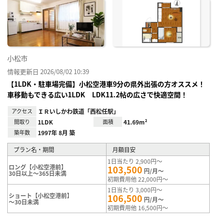
に入
り登
録
小松市
情報更新日 2026/08/02 10:39
【1LDK・駐車場完備】小松空港車9分の県外出張の方オススメ！
車移動もできる広い1LDK LDK11.2帖の広さで快適空間！
アクセス
ＩＲいしかわ鉄道「西松任駅」
間取り
1LDK
面積
41.69m²
築年数
1997年 8月 築
プラン名・期間
月額目安
1日当たり 2,900円～
ロング【小松空港前】
103,500
円/月～
30日以上～365日未満
初期費用他 22,000円～
1日当たり 3,000円～
ショート【小松空港前】
106,500
円/月～
～30日未満
初期費用他 16,500円～