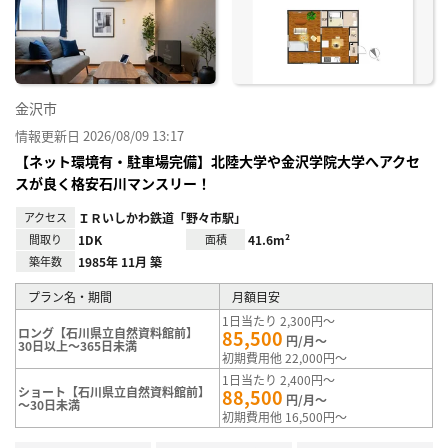
り登
録
金沢市
情報更新日 2026/08/09 13:17
【ネット環境有・駐車場完備】北陸大学や金沢学院大学へアクセ
スが良く格安石川マンスリー！
アクセス
ＩＲいしかわ鉄道「野々市駅」
間取り
1DK
面積
41.6m²
築年数
1985年 11月 築
プラン名・期間
月額目安
1日当たり 2,300円～
ロング【石川県立自然資料館前】
85,500
円/月～
30日以上～365日未満
初期費用他 22,000円～
1日当たり 2,400円～
ショート【石川県立自然資料館前】
88,500
円/月～
～30日未満
初期費用他 16,500円～