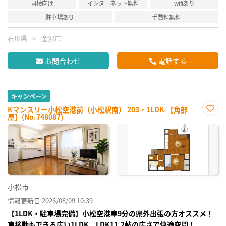
同棲向け
インターネット無料
wifiあり
駐車場あり
手数料無料
石川県
金沢市
お問合わせ
電話する
キャンペーン
Kマンスリー小松空港前（小松駅南） 203・1LDK-【角部
屋】(No.748087)
お気
に入
り登
録
小松市
情報更新日 2026/08/09 10:39
【1LDK・駐車場完備】小松空港車9分の県外出張の方オススメ！
車移動もできる広い1LDK LDK11.2帖の広さで快適空間！