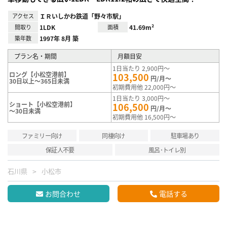
アクセス
ＩＲいしかわ鉄道「野々市駅」
間取り
1LDK
面積
41.69m²
築年数
1997年 8月 築
プラン名・期間
月額目安
1日当たり 2,900円～
ロング【小松空港前】
103,500
円/月～
30日以上～365日未満
初期費用他 22,000円～
1日当たり 3,000円～
ショート【小松空港前】
106,500
円/月～
～30日未満
初期費用他 16,500円～
ファミリー向け
同棲向け
駐車場あり
保証人不要
風呂･トイレ別
石川県
小松市
お問合わせ
電話する