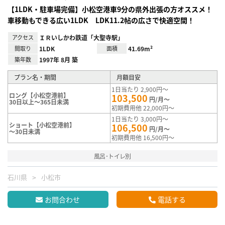
【1LDK・駐車場完備】小松空港車9分の県外出張の方オススメ！
車移動もできる広い1LDK LDK11.2帖の広さで快適空間！
アクセス
ＩＲいしかわ鉄道「大聖寺駅」
間取り
1LDK
面積
41.69m²
築年数
1997年 8月 築
プラン名・期間
月額目安
1日当たり 2,900円～
ロング【小松空港前】
103,500
円/月～
30日以上～365日未満
初期費用他 22,000円～
1日当たり 3,000円～
ショート【小松空港前】
106,500
円/月～
～30日未満
初期費用他 16,500円～
風呂･トイレ別
石川県
小松市
お問合わせ
電話する