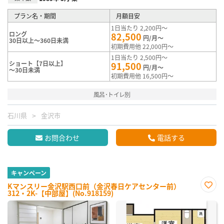
プラン名・期間
月額目安
1日当たり 2,200円～
ロング
82,500
円/月～
30日以上～360日未満
初期費用他 22,000円～
1日当たり 2,500円～
ショート【7日以上】
91,500
円/月～
～30日未満
初期費用他 16,500円～
風呂･トイレ別
石川県
金沢市
お問合わせ
電話する
キャンペーン
Kマンスリー金沢駅西口前（金沢春日ケアセンター前）
312・2K-【中部屋】(No.918159)
お気
に入
り登
録