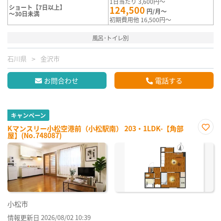
1日当たり 3,600円～
ショート【7日以上】
124,500
円/月～
～30日未満
初期費用他 16,500円～
風呂･トイレ別
石川県
金沢市
お問合わせ
電話する
キャンペーン
Kマンスリー小松空港前（小松駅南） 203・1LDK-【角部
屋】(No.748087)
お気
に入
り登
録
小松市
情報更新日 2026/08/02 10:39