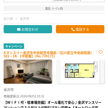
風呂･トイレ別
石川県
金沢市
お問合わせ
電話する
キャンペーン
Kマンスリー金沢市中央卸売市場前（石川県立中央病院南）
502・1K-【中部屋】(No.739171)
お気
に入
り登
録
金沢市
情報更新日 2026/08/02 10:31
【ＷｉＦｉ可・駐車場完備】オール電化で安心♪金沢マンスリー
マンションで３０日以上の割引プラン完備★【オートロック完