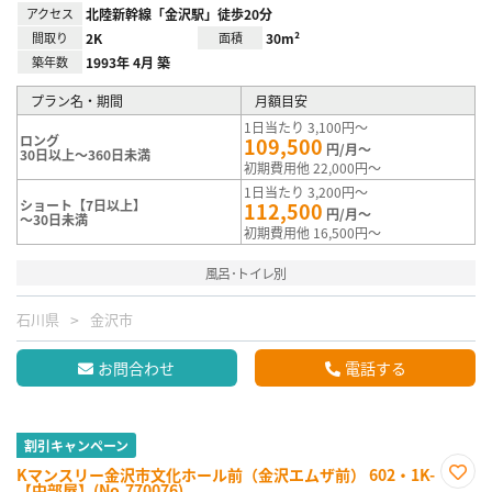
アクセス
北陸新幹線「金沢駅」徒歩20分
間取り
2K
面積
30m²
築年数
1993年 4月 築
プラン名・期間
月額目安
1日当たり 3,100円～
ロング
109,500
円/月～
30日以上～360日未満
初期費用他 22,000円～
1日当たり 3,200円～
ショート【7日以上】
112,500
円/月～
～30日未満
初期費用他 16,500円～
風呂･トイレ別
石川県
金沢市
お問合わせ
電話する
割引キャンペーン
Kマンスリー金沢市文化ホール前（金沢エムザ前） 602・1K-
【中部屋】(No.770076)