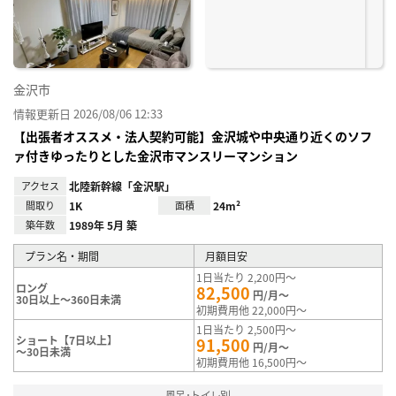
録
金沢市
情報更新日 2026/08/06 12:33
【出張者オススメ・法人契約可能】金沢城や中央通り近くのソフ
ァ付きゆったりとした金沢市マンスリーマンション
アクセス
北陸新幹線「金沢駅」
間取り
1K
面積
24m²
築年数
1989年 5月 築
プラン名・期間
月額目安
1日当たり 2,200円～
ロング
82,500
円/月～
30日以上～360日未満
初期費用他 22,000円～
1日当たり 2,500円～
ショート【7日以上】
91,500
円/月～
～30日未満
初期費用他 16,500円～
風呂･トイレ別