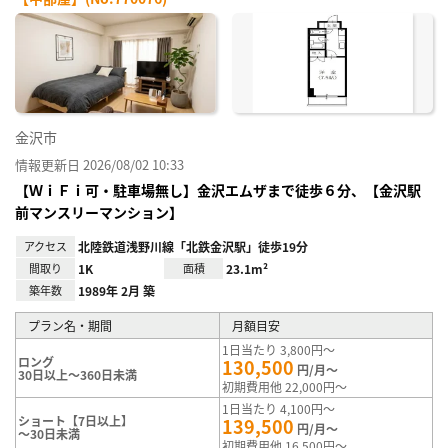
お気
に入
り登
録
金沢市
情報更新日 2026/08/02 10:33
【ＷｉＦｉ可・駐車場無し】金沢エムザまで徒歩６分、【金沢駅
前マンスリーマンション】
アクセス
北陸鉄道浅野川線「北鉄金沢駅」徒歩19分
間取り
1K
面積
23.1m²
築年数
1989年 2月 築
プラン名・期間
月額目安
1日当たり 3,800円～
ロング
130,500
円/月～
30日以上～360日未満
初期費用他 22,000円～
1日当たり 4,100円～
ショート【7日以上】
139,500
円/月～
～30日未満
初期費用他 16,500円～