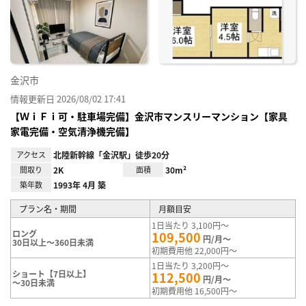
り登
録
金沢市
情報更新日 2026/08/02 17:41
【ＷｉＦｉ可・駐車場完備】金沢市マンスリーマンション【家具
家電完備・空気清浄機完備】
アクセス
北陸新幹線「金沢駅」徒歩20分
間取り
2K
面積
30m²
築年数
1993年 4月 築
プラン名・期間
月額目安
1日当たり 3,100円～
ロング
109,500
円/月～
30日以上～360日未満
初期費用他 22,000円～
1日当たり 3,200円～
ショート【7日以上】
112,500
円/月～
～30日未満
初期費用他 16,500円～