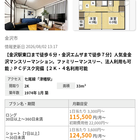
に入
り登
録
金沢市
情報更新日 2026/08/02 13:17
【金沢駅東口まで徒歩６分・金沢エムザまで徒歩７分】人気金金
沢マンスリーマンション。ファミリーマンスリー、法人利用も可
能♪ＰＣデスク完備【２Ｋ・４名利用可能
アクセス
七尾線「津幡駅」
間取り
2K
面積
33m²
築年数
1974年 1月 築
プラン名・期間
月額目安
1日当たり 3,300円～
ロング
115,500
円/月～
30日以上～360日未満
初期費用他 22,000円～
1日当たり 3,600円～
ショート【7日以上】
124,500
円/月～
～30日未満