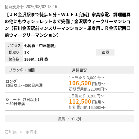
情報更新日 2026/08/02 13:16
【ＪＲ金沢駅まで徒歩５分・ＷＩＦＩ完備】家具家電、調理器具
の他にもウォシュレットまで完備♪金沢駅ウィークリーマンショ
ン【石川金沢駅前マンスリーマンション・単身用ＪＲ金沢駅西口
前ウィークリーマンション】
アクセス
七尾線「中津幡駅」
間取り
1K
面積
築年数
1999年 1月 築
プラン名・期間
月額目安
1日当たり 3,000円～
ロング
106,500
円/月～
30日以上～360日未満
初期費用他 22,000円～
1日当たり 3,200円～
ショート【7日以上】
112,500
円/月～
～30日未満
初期費用他 16,500円～
風呂･トイレ別
石川県
金沢市