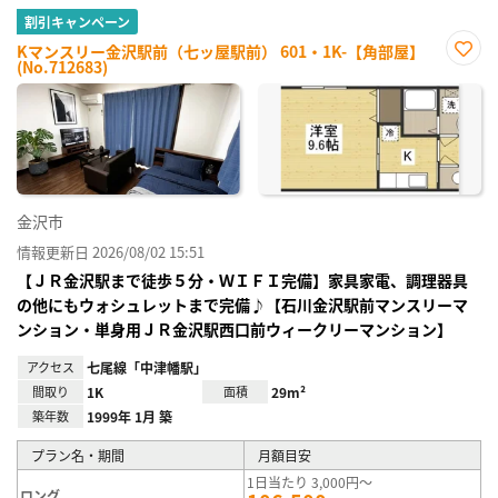
割引キャンペーン
Kマンスリー金沢駅前（七ッ屋駅前） 601・1K-【角部屋】
(No.712683)
お気
に入
り登
録
金沢市
情報更新日 2026/08/02 15:51
【ＪＲ金沢駅まで徒歩５分・ＷＩＦＩ完備】家具家電、調理器具
の他にもウォシュレットまで完備♪【石川金沢駅前マンスリーマ
ンション・単身用ＪＲ金沢駅西口前ウィークリーマンション】
アクセス
七尾線「中津幡駅」
間取り
1K
面積
29m²
築年数
1999年 1月 築
プラン名・期間
月額目安
1日当たり 3,000円～
ロング