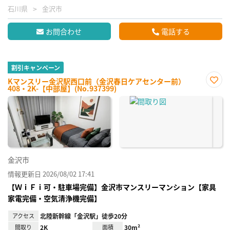
石川県
金沢市
お問合わせ
電話する
割引キャンペーン
Kマンスリー金沢駅西口前（金沢春日ケアセンター前）
408・2K-【中部屋】(No.937399)
お気
に入
り登
録
金沢市
情報更新日 2026/08/02 17:41
【ＷｉＦｉ可・駐車場完備】金沢市マンスリーマンション【家具
家電完備・空気清浄機完備】
アクセス
北陸新幹線「金沢駅」徒歩20分
間取り
2K
面積
30m²