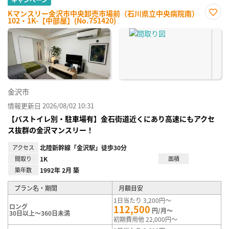
Kマンスリー金沢市中央卸売市場前（石川県立中央病院南）
102・1K-【中部屋】(No.751420)
お気
に入
り登
録
金沢市
情報更新日 2026/08/02 10:31
【バストイレ別・駐車場有】金石街道近くにあり高速にもアクセ
ス抜群の金沢マンスリー！
アクセス
北陸新幹線「金沢駅」徒歩30分
間取り
1K
面積
築年数
1992年 2月 築
プラン名・期間
月額目安
1日当たり 3,200円～
ロング
112,500
円/月～
30日以上～360日未満
初期費用他 22,000円～