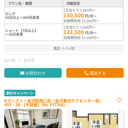
プラン名・期間
月額目安
1日当たり 3,800円～
ロング
130,500
円/月～
30日以上～360日未満
初期費用他 22,000円～
1日当たり 3,900円～
ショート【7日以上】
133,500
円/月～
～30日未満
初期費用他 16,500円～
風呂･トイレ別
石川県
金沢市
お問合わせ
電話する
割引キャンペーン
Kマンスリー金沢駅西口前（金沢春日ケアセンター前）
403・2K-【中部屋】(No.937366)
お気
に入
り登
録