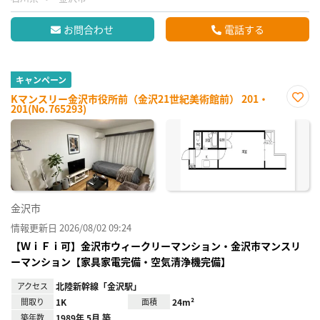
お問合わせ
電話する
キャンペーン
Kマンスリー金沢市役所前（金沢21世紀美術館前） 201・
201(No.765293)
お気
に入
り登
録
金沢市
情報更新日 2026/08/02 09:24
【ＷｉＦｉ可】金沢市ウィークリーマンション・金沢市マンスリ
ーマンション【家具家電完備・空気清浄機完備】
アクセス
北陸新幹線「金沢駅」
間取り
1K
面積
24m²
築年数
1989年 5月 築