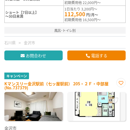
初期費用他 22,000円～
1日当たり 3,200円～
ショート【7日以上】
112,500
円/月～
～30日未満
初期費用他 16,500円～
風呂･トイレ別
石川県
金沢市
お問合わせ
電話する
キャンペーン
Kマンスリー金沢駅前（七ッ屋駅前） 205・２Ｆ・中部屋
(No.737379)
お気
に入
り登
録
金沢市