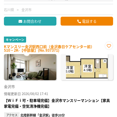
石川県
金沢市
お問合わせ
電話する
キャンペーン
Kマンスリー金沢駅西口前（金沢春日ケアセンター前）
510・2K-【中部屋】(No.937371)
お気
に入
り登
録
金沢市
情報更新日 2026/08/02 17:41
【ＷｉＦｉ可・駐車場完備】金沢市マンスリーマンション【家具
家電完備・空気清浄機完備】
アクセス
北陸新幹線「金沢駅」徒歩20分