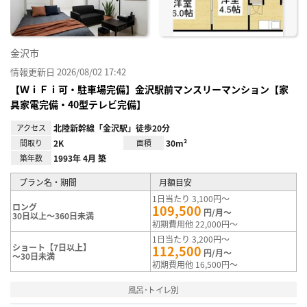
金沢市
情報更新日 2026/08/02 17:42
【ＷｉＦｉ可・駐車場完備】金沢駅前マンスリーマンション【家
具家電完備・40型テレビ完備】
アクセス
北陸新幹線「金沢駅」徒歩20分
間取り
2K
面積
30m²
築年数
1993年 4月 築
プラン名・期間
月額目安
1日当たり 3,100円～
ロング
109,500
円/月～
30日以上～360日未満
初期費用他 22,000円～
1日当たり 3,200円～
ショート【7日以上】
112,500
円/月～
～30日未満
初期費用他 16,500円～
風呂･トイレ別