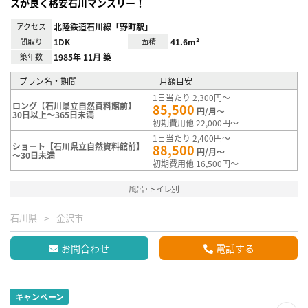
スが良く格安石川マンスリー！
アクセス
北陸鉄道石川線「野町駅」
間取り
1DK
面積
41.6m²
築年数
1985年 11月 築
プラン名・期間
月額目安
1日当たり 2,300円～
ロング【石川県立自然資料館前】
85,500
円/月～
30日以上～365日未満
初期費用他 22,000円～
1日当たり 2,400円～
ショート【石川県立自然資料館前】
88,500
円/月～
～30日未満
初期費用他 16,500円～
風呂･トイレ別
石川県
金沢市
お問合わせ
電話する
キャンペーン