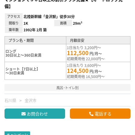
備】
アクセス
北陸新幹線「金沢駅」徒歩30分
間取り
1K
面積
29m²
築年数
1992年 2月 築
プラン名・期間
月額目安
1日当たり 3,200円～
ロング
112,500
円/月～
30日以上～360日未満
初期費用他 22,000円～
1日当たり 3,600円～
ショート【7日以上】
124,500
円/月～
～30日未満
初期費用他 16,500円～
風呂･トイレ別
石川県
金沢市
お問合わせ
電話する
キャンペーン