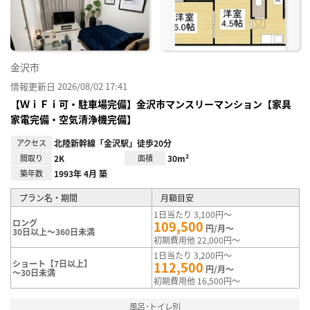
録
金沢市
情報更新日 2026/08/02 17:41
【ＷｉＦｉ可・駐車場完備】金沢市マンスリーマンション【家具
家電完備・空気清浄機完備】
アクセス
北陸新幹線「金沢駅」徒歩20分
間取り
2K
面積
30m²
築年数
1993年 4月 築
プラン名・期間
月額目安
1日当たり 3,100円～
ロング
109,500
円/月～
30日以上～360日未満
初期費用他 22,000円～
1日当たり 3,200円～
ショート【7日以上】
112,500
円/月～
～30日未満
初期費用他 16,500円～
風呂･トイレ別