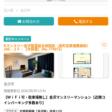
石川県
金沢市
お問合わせ
電話する
割引キャンペーン
Kマンスリー金沢聖霊総合病院前（長町武家屋敷跡前）
206・２Ｆ・【中部屋】(No.774972)
お気
に入
り登
録
金沢市
情報更新日 2026/08/05 13:41
【ＷｉＦｉ可・駐車場無し】金沢マンスリーマンション【近隣コ
インパーキング多数あり】
アクセス
北陸新幹線「金沢駅」徒歩21分