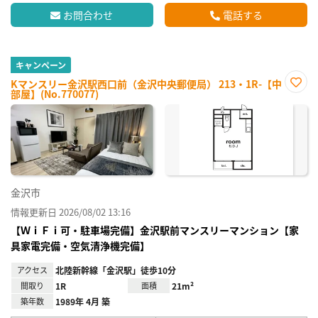
お問合わせ
電話する
キャンペーン
Kマンスリー金沢駅西口前（金沢中央郵便局） 213・1R-【中
部屋】(No.770077)
お気
に入
り登
録
金沢市
情報更新日 2026/08/02 13:16
【ＷｉＦｉ可・駐車場完備】金沢駅前マンスリーマンション【家
具家電完備・空気清浄機完備】
アクセス
北陸新幹線「金沢駅」徒歩10分
間取り
1R
面積
21m²
築年数
1989年 4月 築