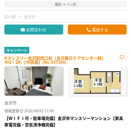
風呂･トイレ別
石川県
金沢市
お問合わせ
電話する
キャンペーン
Kマンスリー金沢駅西口前（金沢春日ケアセンター前）
402・2K-【中部屋】(No.937386)
お気
に入
り登
録
金沢市
情報更新日 2026/08/02 17:40
【ＷｉＦｉ可・駐車場完備】金沢市マンスリーマンション【家具
家電完備・空気清浄機完備】