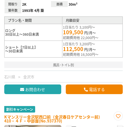
間取り
2K
面積
30m²
築年数
1993年 4月 築
プラン名・期間
月額目安
1日当たり 3,100円～
ロング
109,500
円/月～
30日以上～360日未満
初期費用他 22,000円～
1日当たり 3,200円～
ショート【7日以上】
112,500
円/月～
～30日未満
初期費用他 16,500円～
風呂･トイレ別
石川県
金沢市
お問合わせ
電話する
割引キャンペーン
Kマンスリー金沢駅西口前（金沢春日ケアセンター前）
410・４Ｆ・中部屋(No.937370)
お気
に入