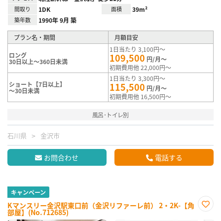
間取り
1DK
面積
39m²
築年数
1990年 9月 築
プラン名・期間
月額目安
1日当たり 3,100円～
ロング
109,500
円/月～
30日以上～360日未満
初期費用他 22,000円～
1日当たり 3,300円～
ショート【7日以上】
115,500
円/月～
～30日未満
初期費用他 16,500円～
風呂･トイレ別
石川県
金沢市
お問合わせ
電話する
キャンペーン
Kマンスリー金沢駅東口前（金沢リファーレ前） 2・2K-【角
部屋】(No.712685)
お気