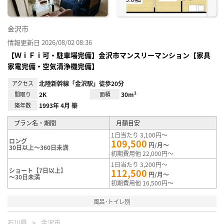
金沢市
情報更新日 2026/08/02 08:36
【ＷｉＦｉ可・駐車場完備】金沢市マンスリーマンション【家具
家電完備・空気清浄機完備】
アクセス
北陸新幹線「金沢駅」徒歩20分
間取り
2K
面積
30m²
築年数
1993年 4月 築
プラン名・期間
月額目安
1日当たり 3,100円～
ロング
109,500
円/月～
30日以上～360日未満
初期費用他 22,000円～
1日当たり 3,200円～
ショート【7日以上】
112,500
円/月～
～30日未満
初期費用他 16,500円～
風呂･トイレ別
石川県
金沢市