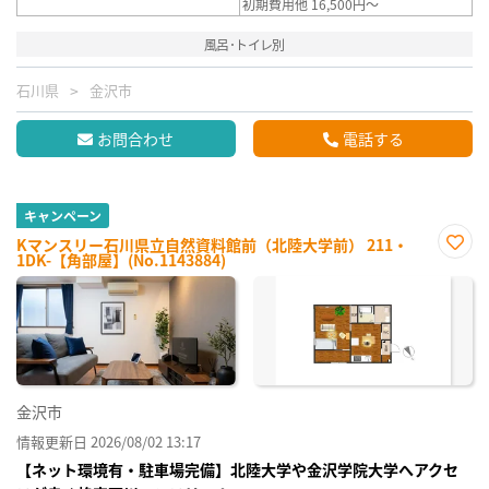
初期費用他 16,500円～
風呂･トイレ別
石川県
金沢市
お問合わせ
電話する
キャンペーン
Kマンスリー石川県立自然資料館前（北陸大学前） 211・
1DK-【角部屋】(No.1143884)
お気
に入
り登
録
金沢市
情報更新日 2026/08/02 13:17
【ネット環境有・駐車場完備】北陸大学や金沢学院大学へアクセ