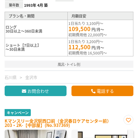
築年数
1993年 4月 築
プラン名・期間
月額目安
1日当たり 3,100円～
ロング
109,500
円/月～
30日以上～360日未満
初期費用他 22,000円～
1日当たり 3,200円～
ショート【7日以上】
112,500
円/月～
～30日未満
初期費用他 16,500円～
風呂･トイレ別
石川県
金沢市
お問合わせ
電話する
キャンペーン
Kマンスリー金沢駅西口前（金沢春日ケアセンター前）
203・2K-【中部屋】(No.937369)
お気
に入
り登