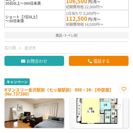
106,500
円/月～
30日以上～360日未満
初期費用他 22,000円～
1日当たり 3,200円～
ショート【7日以上】
112,500
円/月～
～30日未満
初期費用他 16,500円～
風呂･トイレ別
石川県
金沢市
お問合わせ
電話する
キャンペーン
Kマンスリー金沢駅前（七ッ屋駅前） 806・1K-【中部屋】
(No.737380)
お気
に入
り登
録