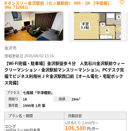
Kマンスリー金沢駅前（七ッ屋駅前） 406・1K-【中部屋】
(No.712681)
お気
に入
り登
録
金沢市
情報更新日 2026/08/02 13:16
【Wi-Fi完備・駐車場】金沢駅徒歩４分 人気石川金沢駅前ウィー
クリーマンション・金沢駅前マンスリーマンション。PCデスク完
備でビジネス利用🆗ＪＲ金沢駅西口前【オール電化・宅配ボック
ス完備】
アクセス
七尾線「中津幡駅」
間取り
1K
面積
29m²
築年数
1999年 1月 築
プラン名・期間
月額目安
1日当たり 3,000円～
ロング
106,500
円/月～
30日以上～360日未満