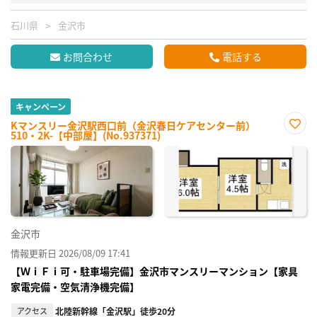
石川県
金沢市
お問合わせ
電話する
キャンペーン
Kマンスリー金沢駅西口前（金沢春日ケアセンター前）
510・2K-【中部屋】(No.937371)
お気
に入
り登
録
金沢市
情報更新日 2026/08/09 17:41
【ＷｉＦｉ可・駐車場完備】金沢市マンスリーマンション【家具
家電完備・空気清浄機完備】
アクセス
北陸新幹線「金沢駅」徒歩20分