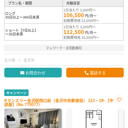
プラン名・期間
月額目安
1日当たり 3,000円～
ロング
106,500
円/月～
30日以上～360日未満
初期費用他 22,000円～
1日当たり 3,200円～
ショート【7日以上】
112,500
円/月～
～30日未満
初期費用他 16,500円～
テレワーク・在宅勤務可
石川県
金沢市
お問合わせ
電話する
キャンペーン
Kマンスリー金沢駅西口前（金沢中央郵便局） 213・1R-【中
部屋】(No.770077)
お気
に入
り登
録