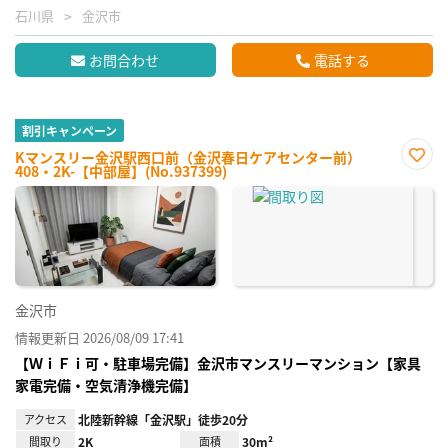
石川県
金沢市
お問合わせ
電話する
割引キャンペーン
Kマンスリー金沢駅西口前（金沢春日ケアセンター前）
408・2K-【中部屋】(No.937399)
お気
に入
り登
録
金沢市
情報更新日 2026/08/09 17:41
【ＷｉＦｉ可・駐車場完備】金沢市マンスリーマンション【家具
家電完備・空気清浄機完備】
アクセス
北陸新幹線「金沢駅」徒歩20分
間取り
2K
面積
30m²