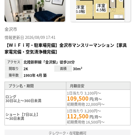
録
金沢市
情報更新日 2026/08/09 17:41
【ＷｉＦｉ可・駐車場完備】金沢市マンスリーマンション【家具
家電完備・空気清浄機完備】
アクセス
北陸新幹線「金沢駅」徒歩20分
間取り
2K
面積
30m²
築年数
1993年 4月 築
プラン名・期間
月額目安
1日当たり 3,100円～
ロング
109,500
円/月～
30日以上～360日未満
初期費用他 22,000円～
1日当たり 3,200円～
ショート【7日以上】
112,500
円/月～
～30日未満
初期費用他 16,500円～
テレワーク・在宅勤務可