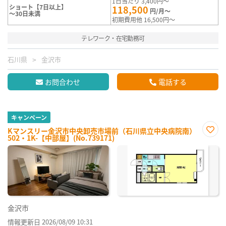
1日当たり 3,400円～
ショート【7日以上】
118,500
円/月～
～30日未満
初期費用他 16,500円～
テレワーク・在宅勤務可
石川県
金沢市
お問合わせ
電話する
キャンペーン
Kマンスリー金沢市中央卸売市場前（石川県立中央病院南）
502・1K-【中部屋】(No.739171)
お気
に入
り登
録
金沢市
情報更新日 2026/08/09 10:31