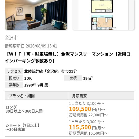
に入
り登
録
金沢市
情報更新日 2026/08/09 13:41
【ＷｉＦｉ可・駐車場無し】金沢マンスリーマンション【近隣コ
インパーキング多数あり】
アクセス
北陸新幹線「金沢駅」徒歩21分
間取り
1DK
面積
39m²
築年数
1990年 9月 築
プラン名・期間
月額目安
1日当たり 3,100円～
ロング
109,500
円/月～
30日以上～360日未満
初期費用他 22,000円～
1日当たり 3,300円～
ショート【7日以上】
115,500
円/月～
～30日未満
初期費用他 16,500円～