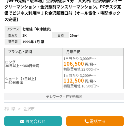
【Wi-Fi完備・駐車場】金沢駅徒歩４分 人気石川金沢駅前ウィー
クリーマンション・金沢駅前マンスリーマンション。PCデスク完
備でビジネス利用🆗ＪＲ金沢駅西口前【オール電化・宅配ボック
ス完備】
アクセス
七尾線「中津幡駅」
間取り
1K
面積
29m²
築年数
1999年 1月 築
プラン名・期間
月額目安
1日当たり 3,000円～
ロング
106,500
円/月～
30日以上～360日未満
初期費用他 22,000円～
1日当たり 3,200円～
ショート【7日以上】
112,500
円/月～
～30日未満
初期費用他 16,500円～
テレワーク・在宅勤務可
石川県
金沢市
お問合わせ
電話する