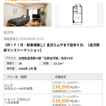
お気
に入
り登
録
金沢市
情報更新日 2026/08/09 10:33
【ＷｉＦｉ可・駐車場無し】金沢エムザまで徒歩６分、【金沢駅
前マンスリーマンション】
アクセス
北陸鉄道浅野川線「北鉄金沢駅」徒歩19分
間取り
1K
面積
23.1m²
築年数
1989年 2月 築
プラン名・期間
月額目安
1日当たり 3,800円～
ロング
130,500
円/月～
30日以上～360日未満
初期費用他 22,000円～
1日当たり 4,100円～
ショート【7日以上】
139,500
円/月～
～30日未満
初期費用他 16,500円～