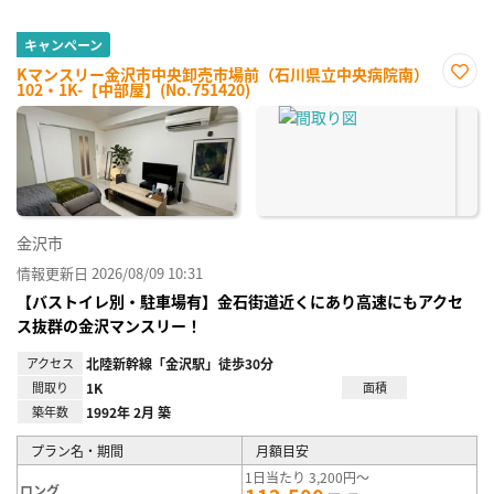
キャンペーン
Kマンスリー金沢市中央卸売市場前（石川県立中央病院南）
102・1K-【中部屋】(No.751420)
お気
に入
り登
録
金沢市
情報更新日 2026/08/09 10:31
【バストイレ別・駐車場有】金石街道近くにあり高速にもアクセ
ス抜群の金沢マンスリー！
アクセス
北陸新幹線「金沢駅」徒歩30分
間取り
1K
面積
築年数
1992年 2月 築
プラン名・期間
月額目安
1日当たり 3,200円～
ロング