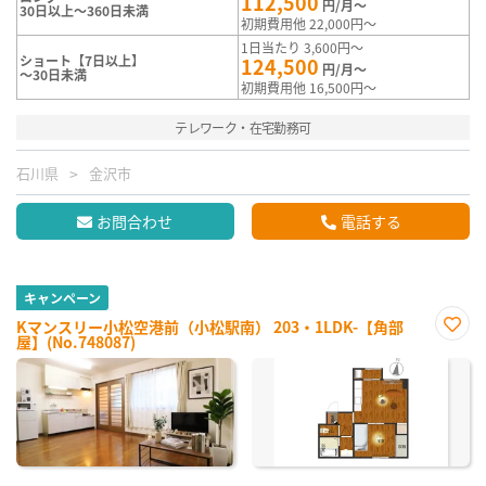
112,500
円/月～
30日以上～360日未満
初期費用他 22,000円～
1日当たり 3,600円～
ショート【7日以上】
124,500
円/月～
～30日未満
初期費用他 16,500円～
テレワーク・在宅勤務可
石川県
金沢市
お問合わせ
電話する
キャンペーン
Kマンスリー小松空港前（小松駅南） 203・1LDK-【角部
屋】(No.748087)
お気
に入
り登
録