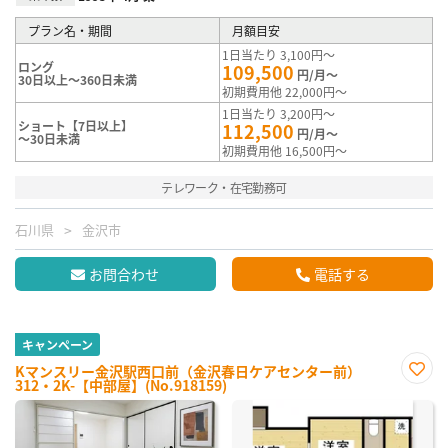
プラン名・期間
月額目安
1日当たり 3,100円～
ロング
109,500
円/月～
30日以上～360日未満
初期費用他 22,000円～
1日当たり 3,200円～
ショート【7日以上】
112,500
円/月～
～30日未満
初期費用他 16,500円～
テレワーク・在宅勤務可
石川県
金沢市
お問合わせ
電話する
キャンペーン
Kマンスリー金沢駅西口前（金沢春日ケアセンター前）
312・2K-【中部屋】(No.918159)
お気
に入
り登
録