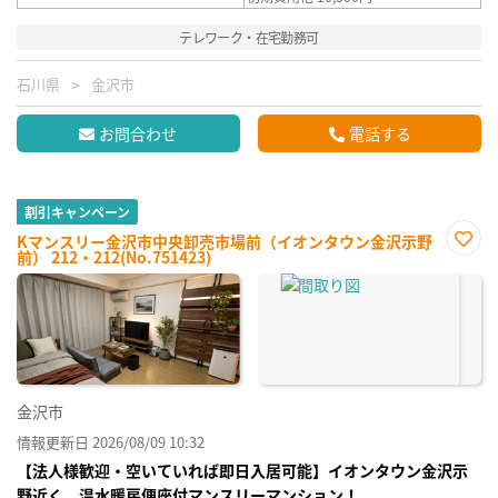
テレワーク・在宅勤務可
石川県
金沢市
お問合わせ
電話する
割引キャンペーン
Kマンスリー金沢市中央卸売市場前（イオンタウン金沢示野
前） 212・212(No.751423)
お気
に入
り登
録
金沢市
情報更新日 2026/08/09 10:32
【法人様歓迎・空いていれば即日入居可能】イオンタウン金沢示
野近く 温水暖房便座付マンスリーマンション！