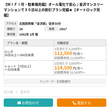
【ＷｉＦｉ可・駐車場完備】オール電化で安心♪金沢マンスリー
マンションで３０日以上の割引プラン完備★【オートロック完
備】
アクセス
北陸新幹線「金沢駅」徒歩30分
間取り
1K
面積
29m²
築年数
1992年 2月 築
プラン名・期間
月額目安
1日当たり 3,200円～
ロング
112,500
円/月～
30日以上～360日未満
初期費用他 22,000円～
1日当たり 3,600円～
ショート【7日以上】
124,500
円/月～
～30日未満
初期費用他 16,500円～
テレワーク・在宅勤務可
石川県
金沢市
お問合わせ
電話する