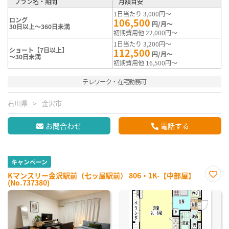
プラン名・期間
月額目安
1日当たり 3,000円～
ロング
106,500
円/月～
30日以上～360日未満
初期費用他 22,000円～
1日当たり 3,200円～
ショート【7日以上】
112,500
円/月～
～30日未満
初期費用他 16,500円～
テレワーク・在宅勤務可
石川県
金沢市
お問合わせ
電話する
キャンペーン
Kマンスリー金沢駅前（七ッ屋駅前） 806・1K-【中部屋】
(No.737380)
お気
に入
り登
録