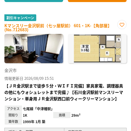
割引キャンペーン
Kマンスリー金沢駅前（七ッ屋駅前） 601・1K-【角部屋】
(No.712683)
お気
に入
り登
録
金沢市
情報更新日 2026/08/09 15:51
【ＪＲ金沢駅まで徒歩５分・ＷＩＦＩ完備】家具家電、調理器具
の他にもウォシュレットまで完備♪【石川金沢駅前マンスリーマ
ンション・単身用ＪＲ金沢駅西口前ウィークリーマンション】
アクセス
七尾線「中津幡駅」
間取り
1K
面積
29m²
築年数
1999年 1月 築