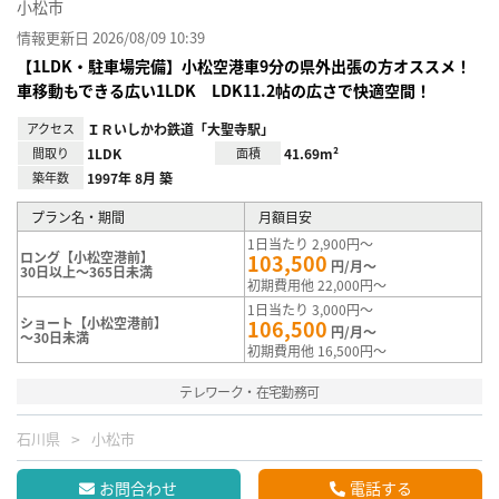
小松市
情報更新日 2026/08/09 10:39
【1LDK・駐車場完備】小松空港車9分の県外出張の方オススメ！
車移動もできる広い1LDK LDK11.2帖の広さで快適空間！
アクセス
ＩＲいしかわ鉄道「大聖寺駅」
間取り
1LDK
面積
41.69m²
築年数
1997年 8月 築
プラン名・期間
月額目安
1日当たり 2,900円～
ロング【小松空港前】
103,500
円/月～
30日以上～365日未満
初期費用他 22,000円～
1日当たり 3,000円～
ショート【小松空港前】
106,500
円/月～
～30日未満
初期費用他 16,500円～
テレワーク・在宅勤務可
石川県
小松市
お問合わせ
電話する