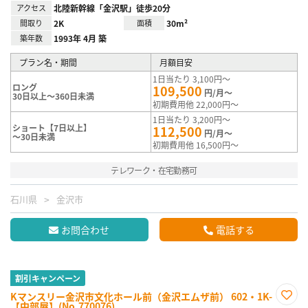
アクセス
北陸新幹線「金沢駅」徒歩20分
間取り
2K
面積
30m²
築年数
1993年 4月 築
プラン名・期間
月額目安
1日当たり 3,100円～
ロング
109,500
円/月～
30日以上～360日未満
初期費用他 22,000円～
1日当たり 3,200円～
ショート【7日以上】
112,500
円/月～
～30日未満
初期費用他 16,500円～
テレワーク・在宅勤務可
石川県
金沢市
お問合わせ
電話する
割引キャンペーン
Kマンスリー金沢市文化ホール前（金沢エムザ前） 602・1K-
【中部屋】(No.770076)