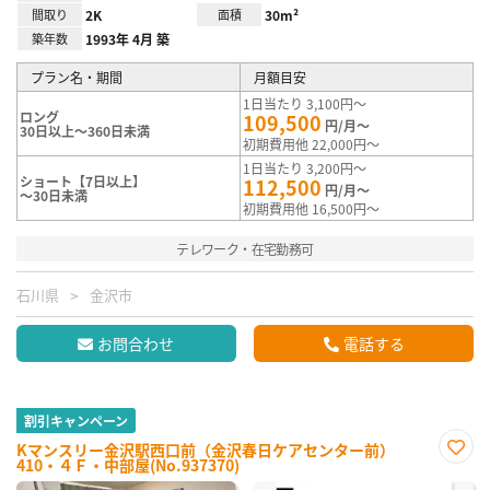
間取り
2K
面積
30m²
築年数
1993年 4月 築
プラン名・期間
月額目安
1日当たり 3,100円～
ロング
109,500
円/月～
30日以上～360日未満
初期費用他 22,000円～
1日当たり 3,200円～
ショート【7日以上】
112,500
円/月～
～30日未満
初期費用他 16,500円～
テレワーク・在宅勤務可
石川県
金沢市
お問合わせ
電話する
割引キャンペーン
Kマンスリー金沢駅西口前（金沢春日ケアセンター前）
410・４Ｆ・中部屋(No.937370)
お気
に入