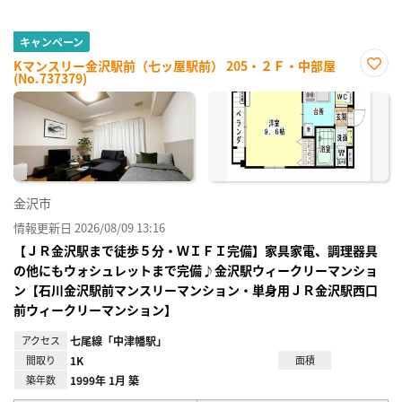
キャンペーン
Kマンスリー金沢駅前（七ッ屋駅前） 205・２Ｆ・中部屋
(No.737379)
お気
に入
り登
録
金沢市
情報更新日 2026/08/09 13:16
【ＪＲ金沢駅まで徒歩５分・ＷＩＦＩ完備】家具家電、調理器具
の他にもウォシュレットまで完備♪金沢駅ウィークリーマンショ
ン【石川金沢駅前マンスリーマンション・単身用ＪＲ金沢駅西口
前ウィークリーマンション】
アクセス
七尾線「中津幡駅」
間取り
1K
面積
築年数
1999年 1月 築