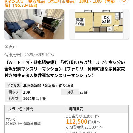
Kマンスリー金沢城前（近江町市場前） 1001・1DK-【角部
屋】(No.724168)
お気
に入
り登
録
金沢市
情報更新日 2026/08/09 10:32
【ＷｉＦｉ可・駐車場完備】「近江町いちば館」まで徒歩６分の
金沢駅前マンスリーマンション【ファミリー利用可能な家具家電
付き物件★法人複数🆗なマンスリーマンション】
アクセス
北陸新幹線「金沢駅」徒歩19分
間取り
1DK
面積
27m²
築年数
1992年 1月 築
プラン名・期間
月額目安
1日当たり 3,200円～
ロング
112,500
円/月～
30日以上～360日未満
初期費用他 22,000円～