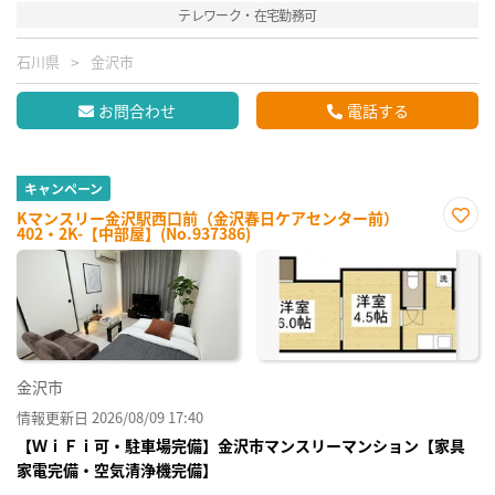
テレワーク・在宅勤務可
石川県
金沢市
お問合わせ
電話する
キャンペーン
Kマンスリー金沢駅西口前（金沢春日ケアセンター前）
402・2K-【中部屋】(No.937386)
お気
に入
り登
録
金沢市
情報更新日 2026/08/09 17:40
【ＷｉＦｉ可・駐車場完備】金沢市マンスリーマンション【家具
家電完備・空気清浄機完備】