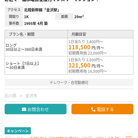
アクセス
北陸新幹線「金沢駅」
間取り
1K
面積
29m²
築年数
1995年 4月 築
プラン名・期間
月額目安
1日当たり 3,400円～
ロング
118,500
円/月～
30日以上～360日未満
初期費用他 22,000円～
1日当たり 3,500円～
ショート【7日以上】
121,500
円/月～
～30日未満
初期費用他 16,500円～
テレワーク・在宅勤務可
石川県
金沢市
お問合わせ
電話する
キャンペーン