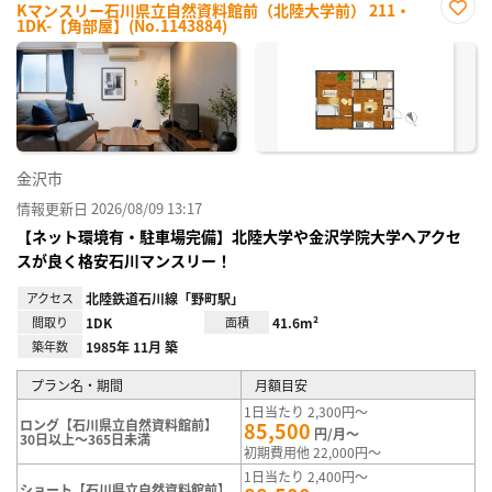
Kマンスリー石川県立自然資料館前（北陸大学前） 211・
1DK-【角部屋】(No.1143884)
お気
に入
り登
録
金沢市
情報更新日 2026/08/09 13:17
【ネット環境有・駐車場完備】北陸大学や金沢学院大学へアクセ
スが良く格安石川マンスリー！
アクセス
北陸鉄道石川線「野町駅」
間取り
1DK
面積
41.6m²
築年数
1985年 11月 築
プラン名・期間
月額目安
1日当たり 2,300円～
ロング【石川県立自然資料館前】
85,500
円/月～
30日以上～365日未満
初期費用他 22,000円～
1日当たり 2,400円～
ショート【石川県立自然資料館前】