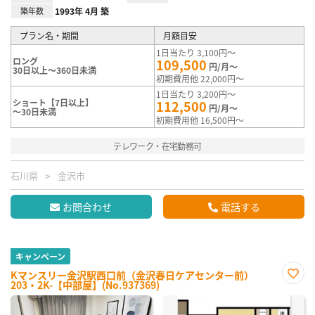
築年数
1993年 4月 築
プラン名・期間
月額目安
1日当たり 3,100円～
ロング
109,500
円/月～
30日以上～360日未満
初期費用他 22,000円～
1日当たり 3,200円～
ショート【7日以上】
112,500
円/月～
～30日未満
初期費用他 16,500円～
テレワーク・在宅勤務可
石川県
金沢市
お問合わせ
電話する
キャンペーン
Kマンスリー金沢駅西口前（金沢春日ケアセンター前）
203・2K-【中部屋】(No.937369)
お気
に入
り登