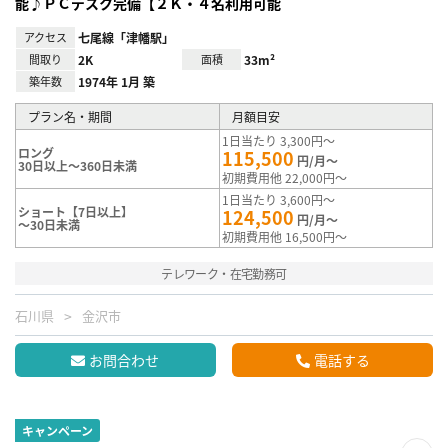
能♪ＰＣデスク完備【２Ｋ・４名利用可能
アクセス
七尾線「津幡駅」
間取り
2K
面積
33m²
築年数
1974年 1月 築
プラン名・期間
月額目安
1日当たり 3,300円～
ロング
115,500
円/月～
30日以上～360日未満
初期費用他 22,000円～
1日当たり 3,600円～
ショート【7日以上】
124,500
円/月～
～30日未満
初期費用他 16,500円～
テレワーク・在宅勤務可
石川県
金沢市
お問合わせ
電話する
キャンペーン