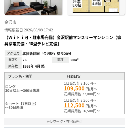
金沢市
情報更新日 2026/08/09 17:42
【ＷｉＦｉ可・駐車場完備】金沢駅前マンスリーマンション【家
具家電完備・40型テレビ完備】
アクセス
北陸新幹線「金沢駅」徒歩20分
間取り
2K
面積
30m²
築年数
1993年 4月 築
プラン名・期間
月額目安
1日当たり 3,100円～
ロング
109,500
円/月～
30日以上～360日未満
初期費用他 22,000円～
1日当たり 3,200円～
ショート【7日以上】
112,500
円/月～
～30日未満
初期費用他 16,500円～
テレワーク・在宅勤務可