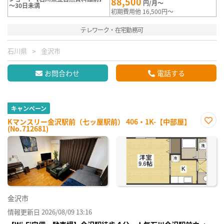
88,500
円/月～
～30日未満
初期費用他 16,500円～
テレワーク・在宅勤務可
石川県
金沢市
お問合わせ
電話する
キャンペーン
Kマンスリー金沢駅前（七ッ屋駅前） 406・1K-【中部屋】
(No.712681)
お気
に入
り登
録
金沢市
情報更新日 2026/08/09 13:16