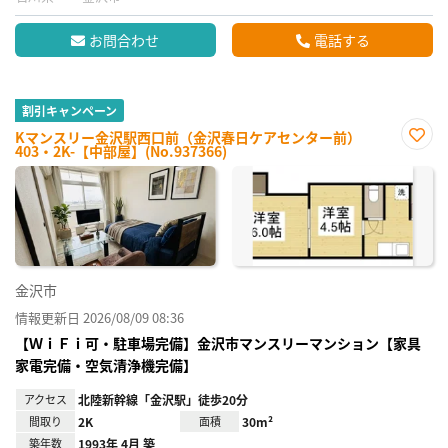
お問合わせ
電話する
割引キャンペーン
Kマンスリー金沢駅西口前（金沢春日ケアセンター前）
403・2K-【中部屋】(No.937366)
お気
に入
り登
録
金沢市
情報更新日 2026/08/09 08:36
【ＷｉＦｉ可・駐車場完備】金沢市マンスリーマンション【家具
家電完備・空気清浄機完備】
アクセス
北陸新幹線「金沢駅」徒歩20分
間取り
2K
面積
30m²
築年数
1993年 4月 築