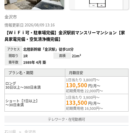
金沢市
情報更新日 2026/08/09 13:16
【ＷｉＦｉ可・駐車場完備】金沢駅前マンスリーマンション【家
具家電完備・空気清浄機完備】
アクセス
北陸新幹線「金沢駅」徒歩10分
間取り
1R
面積
21m²
築年数
1989年 4月 築
プラン名・期間
月額目安
1日当たり 3,800円～
ロング
130,500
円/月～
30日以上～360日未満
初期費用他 22,000円～
1日当たり 3,900円～
ショート【7日以上】
133,500
円/月～
～30日未満
初期費用他 16,500円～
テレワーク・在宅勤務可
石川県
金沢市