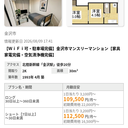
り登
録
金沢市
情報更新日 2026/08/09 17:41
【ＷｉＦｉ可・駐車場完備】金沢市マンスリーマンション【家具
家電完備・空気清浄機完備】
アクセス
北陸新幹線「金沢駅」徒歩20分
間取り
2K
面積
30m²
築年数
1993年 4月 築
プラン名・期間
月額目安
1日当たり 3,100円～
ロング
109,500
円/月～
30日以上～360日未満
初期費用他 22,000円～
1日当たり 3,200円～
ショート【7日以上】
112,500
円/月～
～30日未満
初期費用他 16,500円～