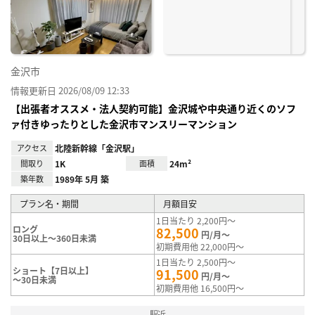
録
金沢市
情報更新日 2026/08/09 12:33
【出張者オススメ・法人契約可能】金沢城や中央通り近くのソフ
ァ付きゆったりとした金沢市マンスリーマンション
アクセス
北陸新幹線「金沢駅」
間取り
1K
面積
24m²
築年数
1989年 5月 築
プラン名・期間
月額目安
1日当たり 2,200円～
ロング
82,500
円/月～
30日以上～360日未満
初期費用他 22,000円～
1日当たり 2,500円～
ショート【7日以上】
91,500
円/月～
～30日未満
初期費用他 16,500円～
駅近