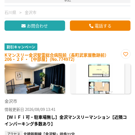
石川県
金沢市
お問合わせ
電話する
割引キャンペーン
Kマンスリー金沢聖霊総合病院前（長町武家屋敷跡前）
206・２Ｆ・【中部屋】(No.774972)
お気
に入
り登
録
金沢市
情報更新日 2026/08/09 13:41
【ＷｉＦｉ可・駐車場無し】金沢マンスリーマンション【近隣コ
インパーキング多数あり】
アクセス
北陸新幹線「金沢駅」徒歩21分