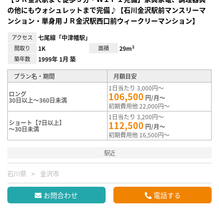
の他にもウォシュレットまで完備♪【石川金沢駅前マンスリーマ
ンション・単身用ＪＲ金沢駅西口前ウィークリーマンション】
アクセス
七尾線「中津幡駅」
間取り
1K
面積
29m²
築年数
1999年 1月 築
プラン名・期間
月額目安
1日当たり 3,000円～
ロング
106,500
円/月～
30日以上～360日未満
初期費用他 22,000円～
1日当たり 3,200円～
ショート【7日以上】
112,500
円/月～
～30日未満
初期費用他 16,500円～
駅近
石川県
金沢市
お問合わせ
電話する