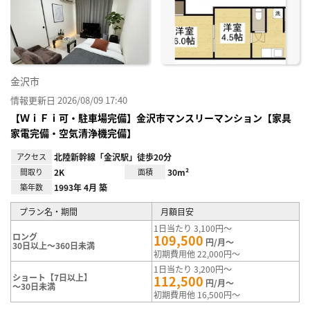
り登
録
金沢市
情報更新日 2026/08/09 17:40
【ＷｉＦｉ可・駐車場完備】金沢市マンスリーマンション【家具
家電完備・空気清浄機完備】
アクセス
北陸新幹線「金沢駅」徒歩20分
間取り
2K
面積
30m²
築年数
1993年 4月 築
プラン名・期間
月額目安
1日当たり 3,100円～
ロング
109,500
円/月～
30日以上～360日未満
初期費用他 22,000円～
1日当たり 3,200円～
ショート【7日以上】
112,500
円/月～
～30日未満
初期費用他 16,500円～