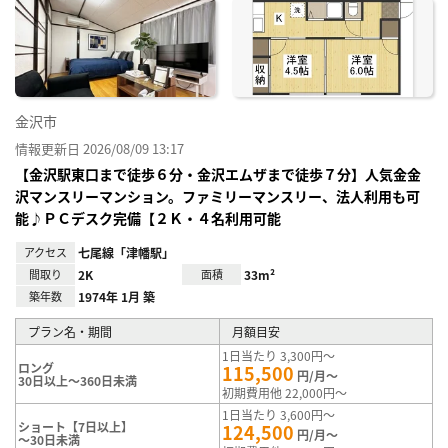
に入
り登
録
金沢市
情報更新日 2026/08/09 13:17
【金沢駅東口まで徒歩６分・金沢エムザまで徒歩７分】人気金金
沢マンスリーマンション。ファミリーマンスリー、法人利用も可
能♪ＰＣデスク完備【２Ｋ・４名利用可能
アクセス
七尾線「津幡駅」
間取り
2K
面積
33m²
築年数
1974年 1月 築
プラン名・期間
月額目安
1日当たり 3,300円～
ロング
115,500
円/月～
30日以上～360日未満
初期費用他 22,000円～
1日当たり 3,600円～
ショート【7日以上】
124,500
円/月～
～30日未満