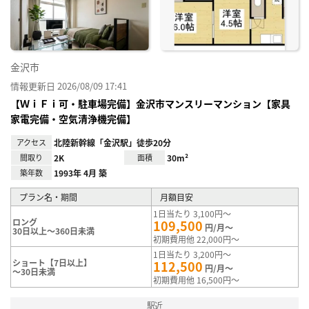
録
金沢市
情報更新日 2026/08/09 17:41
【ＷｉＦｉ可・駐車場完備】金沢市マンスリーマンション【家具
家電完備・空気清浄機完備】
アクセス
北陸新幹線「金沢駅」徒歩20分
間取り
2K
面積
30m²
築年数
1993年 4月 築
プラン名・期間
月額目安
1日当たり 3,100円～
ロング
109,500
円/月～
30日以上～360日未満
初期費用他 22,000円～
1日当たり 3,200円～
ショート【7日以上】
112,500
円/月～
～30日未満
初期費用他 16,500円～
駅近