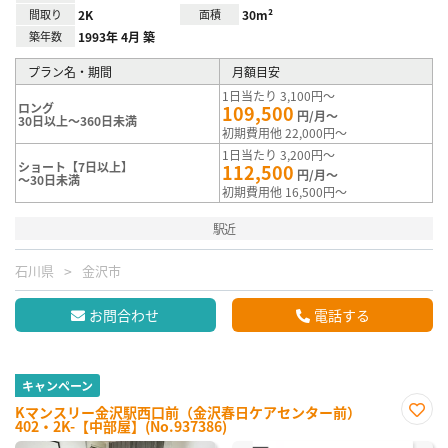
間取り
2K
面積
30m²
築年数
1993年 4月 築
プラン名・期間
月額目安
1日当たり 3,100円～
ロング
109,500
円/月～
30日以上～360日未満
初期費用他 22,000円～
1日当たり 3,200円～
ショート【7日以上】
112,500
円/月～
～30日未満
初期費用他 16,500円～
駅近
石川県
金沢市
お問合わせ
電話する
キャンペーン
Kマンスリー金沢駅西口前（金沢春日ケアセンター前）
402・2K-【中部屋】(No.937386)
お気
に入