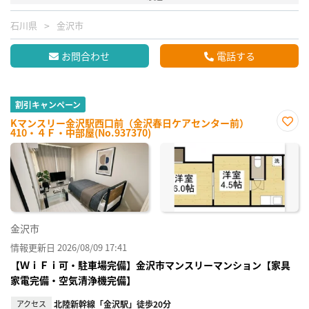
石川県
金沢市
お問合わせ
電話する
割引キャンペーン
Kマンスリー金沢駅西口前（金沢春日ケアセンター前）
410・４Ｆ・中部屋(No.937370)
お気
に入
り登
録
金沢市
情報更新日 2026/08/09 17:41
【ＷｉＦｉ可・駐車場完備】金沢市マンスリーマンション【家具
家電完備・空気清浄機完備】
アクセス
北陸新幹線「金沢駅」徒歩20分