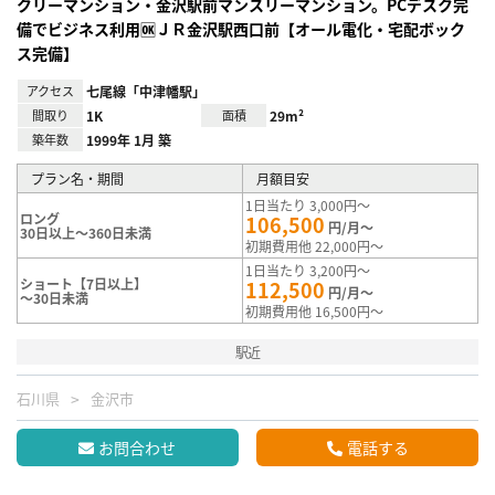
クリーマンション・金沢駅前マンスリーマンション。PCデスク完
備でビジネス利用🆗ＪＲ金沢駅西口前【オール電化・宅配ボック
ス完備】
アクセス
七尾線「中津幡駅」
間取り
1K
面積
29m²
築年数
1999年 1月 築
プラン名・期間
月額目安
1日当たり 3,000円～
ロング
106,500
円/月～
30日以上～360日未満
初期費用他 22,000円～
1日当たり 3,200円～
ショート【7日以上】
112,500
円/月～
～30日未満
初期費用他 16,500円～
駅近
石川県
金沢市
お問合わせ
電話する