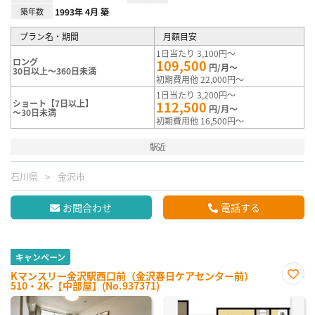
築年数
1993年 4月 築
プラン名・期間
月額目安
1日当たり 3,100円～
ロング
109,500
円/月～
30日以上～360日未満
初期費用他 22,000円～
1日当たり 3,200円～
ショート【7日以上】
112,500
円/月～
～30日未満
初期費用他 16,500円～
駅近
石川県
金沢市
お問合わせ
電話する
キャンペーン
Kマンスリー金沢駅西口前（金沢春日ケアセンター前）
510・2K-【中部屋】(No.937371)
お気
に入
り登