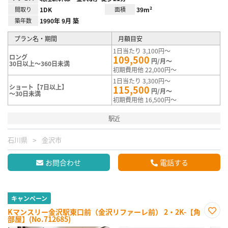
間取り
1DK
面積
39m²
築年数
1990年 9月 築
プラン名・期間
月額目安
1日当たり 3,100円～
ロング
109,500
円/月～
30日以上～360日未満
初期費用他 22,000円～
1日当たり 3,300円～
ショート【7日以上】
115,500
円/月～
～30日未満
初期費用他 16,500円～
駅近
石川県
金沢市
お問合わせ
電話する
キャンペーン
Kマンスリー金沢駅東口前（金沢リファーレ前） 2・2K-【角
部屋】(No.712685)
お気