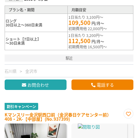
プラン名・期間
月額目安
1日当たり 3,100円～
ロング
109,500
円/月～
30日以上～360日未満
初期費用他 22,000円～
1日当たり 3,200円～
ショート【7日以上】
112,500
円/月～
～30日未満
初期費用他 16,500円～
駅近
石川県
金沢市
お問合わせ
電話する
割引キャンペーン
Kマンスリー金沢駅西口前（金沢春日ケアセンター前）
408・2K-【中部屋】(No.937399)
お気
に入
り登
録