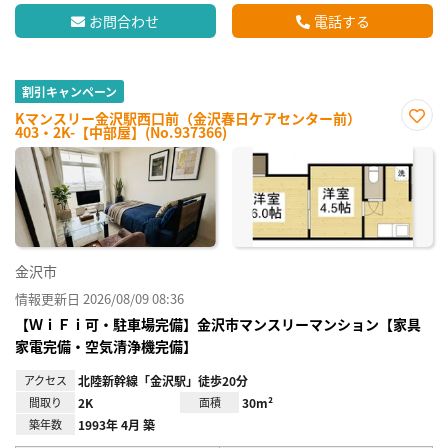
お問合わせ
電話する
割引キャンペーン
Kマンスリー金沢駅西口前（金沢春日ケアセンター前）
403・2K-【中部屋】(No.937366)
お気
に入
り登
録
金沢市
情報更新日 2026/08/09 08:36
【ＷｉＦｉ可・駐車場完備】金沢市マンスリーマンション【家具
家電完備・空気清浄機完備】
アクセス
北陸新幹線「金沢駅」徒歩20分
間取り
2K
面積
30m²
築年数
1993年 4月 築