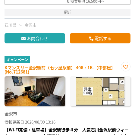
初期費用他 16,500円～
駅近
石川県
金沢市
お問合わせ
電話する
キャンペーン
Kマンスリー金沢駅前（七ッ屋駅前） 406・1K-【中部屋】
(No.712681)
お気
に入
り登
録
金沢市
情報更新日 2026/08/09 13:16
【Wi-Fi完備・駐車場】金沢駅徒歩４分 人気石川金沢駅前ウィー