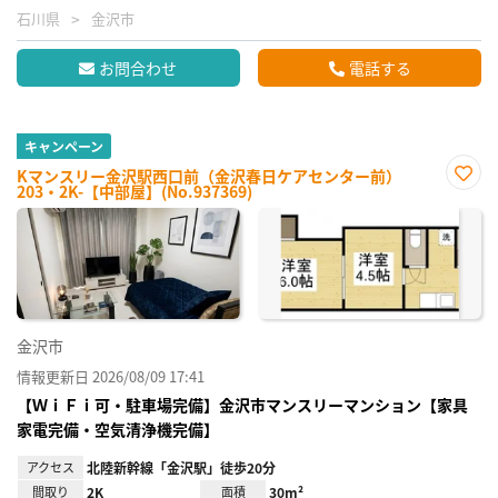
石川県
金沢市
お問合わせ
電話する
キャンペーン
Kマンスリー金沢駅西口前（金沢春日ケアセンター前）
203・2K-【中部屋】(No.937369)
お気
に入
り登
録
金沢市
情報更新日 2026/08/09 17:41
【ＷｉＦｉ可・駐車場完備】金沢市マンスリーマンション【家具
家電完備・空気清浄機完備】
アクセス
北陸新幹線「金沢駅」徒歩20分
間取り
2K
面積
30m²