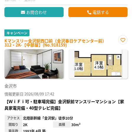
お問合わせ
電話する
キャンペーン
Kマンスリー金沢駅西口前（金沢春日ケアセンター前）
312・2K-【中部屋】(No.918159)
お気
に入
り登
録
金沢市
情報更新日 2026/08/09 17:42
【ＷｉＦｉ可・駐車場完備】金沢駅前マンスリーマンション【家
具家電完備・40型テレビ完備】
アクセス
北陸新幹線「金沢駅」徒歩20分
間取り
2K
面積
30m²
築年数
1993年 4月 築