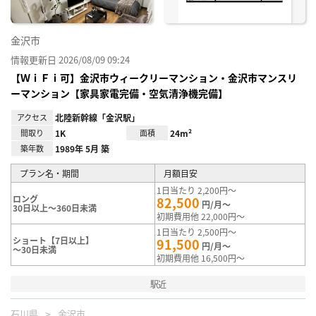
金沢市
情報更新日 2026/08/09 09:24
【ＷｉＦｉ可】金沢市ウィークリーマンション・金沢市マンスリ
ーマンション【家具家電完備・空気清浄機完備】
アクセス
北陸新幹線「金沢駅」
間取り
1K
面積
24m²
築年数
1989年 5月 築
プラン名・期間
月額目安
1日当たり 2,200円～
ロング
82,500
円/月～
30日以上～360日未満
初期費用他 22,000円～
1日当たり 2,500円～
ショート【7日以上】
91,500
円/月～
～30日未満
初期費用他 16,500円～
駅近
石川県
金沢市