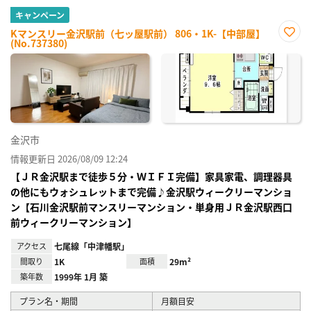
キャンペーン
Kマンスリー金沢駅前（七ッ屋駅前） 806・1K-【中部屋】
(No.737380)
お気
に入
り登
録
金沢市
情報更新日 2026/08/09 12:24
【ＪＲ金沢駅まで徒歩５分・ＷＩＦＩ完備】家具家電、調理器具
の他にもウォシュレットまで完備♪金沢駅ウィークリーマンショ
ン【石川金沢駅前マンスリーマンション・単身用ＪＲ金沢駅西口
前ウィークリーマンション】
アクセス
七尾線「中津幡駅」
間取り
1K
面積
29m²
築年数
1999年 1月 築
プラン名・期間
月額目安