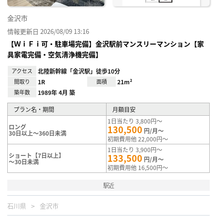
金沢市
情報更新日 2026/08/09 13:16
【ＷｉＦｉ可・駐車場完備】金沢駅前マンスリーマンション【家
具家電完備・空気清浄機完備】
アクセス
北陸新幹線「金沢駅」徒歩10分
間取り
1R
面積
21m²
築年数
1989年 4月 築
プラン名・期間
月額目安
1日当たり 3,800円～
ロング
130,500
円/月～
30日以上～360日未満
初期費用他 22,000円～
1日当たり 3,900円～
ショート【7日以上】
133,500
円/月～
～30日未満
初期費用他 16,500円～
駅近
石川県
金沢市