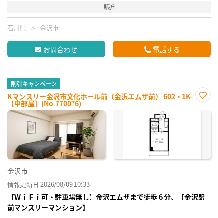
駅近
石川県
金沢市
お問合わせ
電話する
割引キャンペーン
Kマンスリー金沢市文化ホール前（金沢エムザ前） 602・1K-
【中部屋】(No.770076)
お気
に入
り登
録
金沢市
情報更新日 2026/08/09 10:33
【ＷｉＦｉ可・駐車場無し】金沢エムザまで徒歩６分、【金沢駅
前マンスリーマンション】