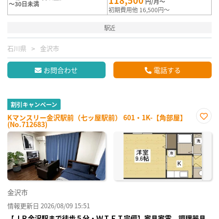
円/月～
～30日未満
初期費用他 16,500円～
駅近
石川県
金沢市
お問合わせ
電話する
割引キャンペーン
Kマンスリー金沢駅前（七ッ屋駅前） 601・1K-【角部屋】
(No.712683)
お気
に入
り登
録
金沢市
情報更新日 2026/08/09 15:51
【ＪＲ金沢駅まで徒歩５分・ＷＩＦＩ完備】家具家電、調理器具