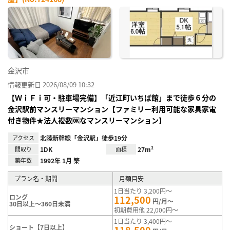
お気
に入
り登
録
金沢市
情報更新日 2026/08/09 10:32
【ＷｉＦｉ可・駐車場完備】「近江町いちば館」まで徒歩６分の
金沢駅前マンスリーマンション【ファミリー利用可能な家具家電
付き物件★法人複数🆗なマンスリーマンション】
アクセス
北陸新幹線「金沢駅」徒歩19分
間取り
1DK
面積
27m²
築年数
1992年 1月 築
プラン名・期間
月額目安
1日当たり 3,200円～
ロング
112,500
円/月～
30日以上～360日未満
初期費用他 22,000円～
1日当たり 3,400円～
ショート【7日以上】
118,500