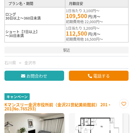
プラン名・期間
月額目安
1日当たり 3,100円～
ロング
109,500
円/月～
30日以上～360日未満
初期費用他 22,000円～
1日当たり 3,200円～
ショート【7日以上】
112,500
円/月～
～30日未満
初期費用他 16,500円～
駅近
石川県
金沢市
お問合わせ
電話する
キャンペーン
Kマンスリー金沢市役所前（金沢21世紀美術館前） 201・
201(No.765293)
お気
に入
り登
録