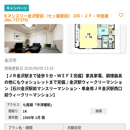
キャンペーン
Kマンスリー金沢駅前（七ッ屋駅前） 205・２Ｆ・中部屋
(No.737379)
お気
に入
り登
録
金沢市
情報更新日 2026/08/09 13:16
【ＪＲ金沢駅まで徒歩５分・ＷＩＦＩ完備】家具家電、調理器具
の他にもウォシュレットまで完備♪金沢駅ウィークリーマンショ
ン【石川金沢駅前マンスリーマンション・単身用ＪＲ金沢駅西口
前ウィークリーマンション】
アクセス
七尾線「中津幡駅」
間取り
1K
面積
築年数
1999年 1月 築
プラン名・期間
月額目安