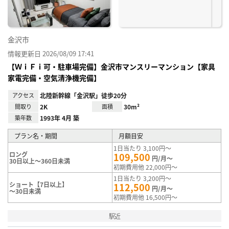
金沢市
情報更新日 2026/08/09 17:41
【ＷｉＦｉ可・駐車場完備】金沢市マンスリーマンション【家具
家電完備・空気清浄機完備】
アクセス
北陸新幹線「金沢駅」徒歩20分
間取り
2K
面積
30m²
築年数
1993年 4月 築
プラン名・期間
月額目安
1日当たり 3,100円～
ロング
109,500
円/月～
30日以上～360日未満
初期費用他 22,000円～
1日当たり 3,200円～
ショート【7日以上】
112,500
円/月～
～30日未満
初期費用他 16,500円～
駅近