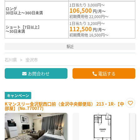
1日当たり 3,000円～
ロング
106,500
円/月～
30日以上～360日未満
初期費用他 22,000円～
1日当たり 3,200円～
ショート【7日以上】
112,500
円/月～
～30日未満
初期費用他 16,500円～
駅近
石川県
金沢市
お問合わせ
電話する
キャンペーン
Kマンスリー金沢駅西口前（金沢中央郵便局） 213・1R-【中
部屋】(No.770077)
お気
に入
り登
録