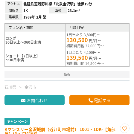
アクセス
北陸鉄道浅野川線「北鉄金沢駅」徒歩19分
間取り
1K
面積
23.1m²
築年数
1989年 2月 築
プラン名・期間
月額目安
1日当たり 3,800円～
ロング
130,500
円/月～
30日以上～360日未満
初期費用他 22,000円～
1日当たり 4,100円～
ショート【7日以上】
139,500
円/月～
～30日未満
初期費用他 16,500円～
駅近
石川県
金沢市
お問合わせ
電話する
キャンペーン
Kマンスリー金沢城前（近江町市場前） 1001・1DK-【角部
屋】(No.724168)