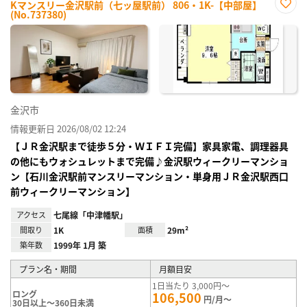
Kマンスリー金沢駅前（七ッ屋駅前） 806・1K-【中部屋】
(No.737380)
お気
に入
り登
録
金沢市
情報更新日 2026/08/02 12:24
【ＪＲ金沢駅まで徒歩５分・ＷＩＦＩ完備】家具家電、調理器具
の他にもウォシュレットまで完備♪金沢駅ウィークリーマンショ
ン【石川金沢駅前マンスリーマンション・単身用ＪＲ金沢駅西口
前ウィークリーマンション】
アクセス
七尾線「中津幡駅」
間取り
1K
面積
29m²
築年数
1999年 1月 築
プラン名・期間
月額目安
1日当たり 3,000円～
ロング
106,500
円/月～
30日以上～360日未満