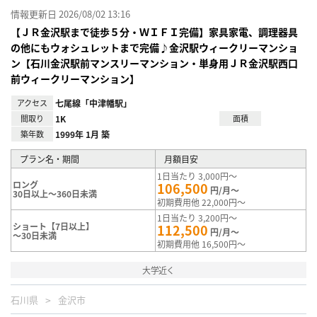
情報更新日 2026/08/02 13:16
【ＪＲ金沢駅まで徒歩５分・ＷＩＦＩ完備】家具家電、調理器具
の他にもウォシュレットまで完備♪金沢駅ウィークリーマンショ
ン【石川金沢駅前マンスリーマンション・単身用ＪＲ金沢駅西口
前ウィークリーマンション】
アクセス
七尾線「中津幡駅」
間取り
1K
面積
築年数
1999年 1月 築
プラン名・期間
月額目安
1日当たり 3,000円～
ロング
106,500
円/月～
30日以上～360日未満
初期費用他 22,000円～
1日当たり 3,200円～
ショート【7日以上】
112,500
円/月～
～30日未満
初期費用他 16,500円～
大学近く
石川県
金沢市