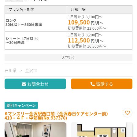
プラン名・期間
月額目安
1日当たり 3,100円～
ロング
109,500
円/月～
30日以上～360日未満
初期費用他 22,000円～
1日当たり 3,200円～
ショート【7日以上】
112,500
円/月～
～30日未満
初期費用他 16,500円～
大学近く
石川県
金沢市
お問合わせ
電話する
割引キャンペーン
Kマンスリー金沢駅西口前（金沢春日ケアセンター前）
410・４Ｆ・中部屋(No.937370)
お気
に入
り登
録