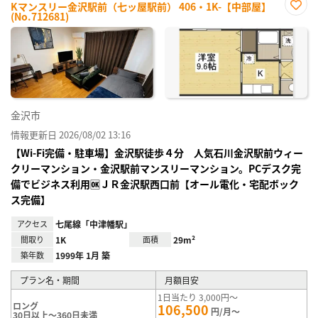
Kマンスリー金沢駅前（七ッ屋駅前） 406・1K-【中部屋】
(No.712681)
お気
に入
り登
録
金沢市
情報更新日 2026/08/02 13:16
【Wi-Fi完備・駐車場】金沢駅徒歩４分 人気石川金沢駅前ウィー
クリーマンション・金沢駅前マンスリーマンション。PCデスク完
備でビジネス利用🆗ＪＲ金沢駅西口前【オール電化・宅配ボック
ス完備】
アクセス
七尾線「中津幡駅」
間取り
1K
面積
29m²
築年数
1999年 1月 築
プラン名・期間
月額目安
1日当たり 3,000円～
ロング
106,500
円/月～
30日以上～360日未満