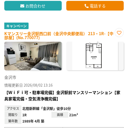
お問合わせ
電話する
キャンペーン
Kマンスリー金沢駅西口前（金沢中央郵便局） 213・1R-【中
部屋】(No.770077)
お気
に入
り登
録
金沢市
情報更新日 2026/08/02 13:16
【ＷｉＦｉ可・駐車場完備】金沢駅前マンスリーマンション【家
具家電完備・空気清浄機完備】
アクセス
北陸新幹線「金沢駅」徒歩10分
間取り
1R
面積
21m²
築年数
1989年 4月 築