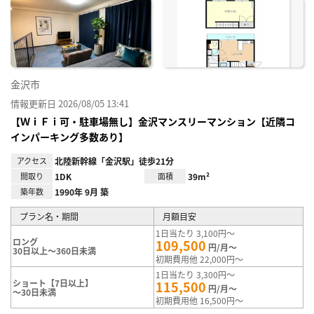
に入
り登
録
金沢市
情報更新日 2026/08/05 13:41
【ＷｉＦｉ可・駐車場無し】金沢マンスリーマンション【近隣コ
インパーキング多数あり】
アクセス
北陸新幹線「金沢駅」徒歩21分
間取り
1DK
面積
39m²
築年数
1990年 9月 築
プラン名・期間
月額目安
1日当たり 3,100円～
ロング
109,500
円/月～
30日以上～360日未満
初期費用他 22,000円～
1日当たり 3,300円～
ショート【7日以上】
115,500
円/月～
～30日未満
初期費用他 16,500円～