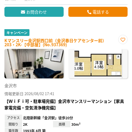
お問合わせ
電話する
キャンペーン
Kマンスリー金沢駅西口前（金沢春日ケアセンター前）
203・2K-【中部屋】(No.937369)
お気
に入
り登
録
金沢市
情報更新日 2026/08/02 17:41
【ＷｉＦｉ可・駐車場完備】金沢市マンスリーマンション【家具
家電完備・空気清浄機完備】
アクセス
北陸新幹線「金沢駅」徒歩20分
間取り
2K
面積
30m²
築年数
1993年 4月 築