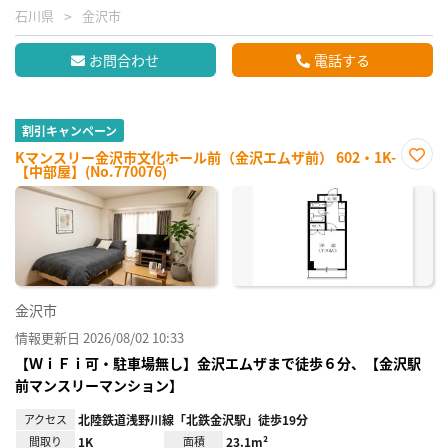
石川県
金沢市
お問合わせ
電話する
割引キャンペーン
Kマンスリー金沢市文化ホール前（金沢エムザ前） 602・1K-
【中部屋】(No.770076)
お気
に入
り登
録
金沢市
情報更新日 2026/08/02 10:33
【ＷｉＦｉ可・駐車場無し】金沢エムザまで徒歩６分、【金沢駅
前マンスリーマンション】
アクセス
北陸鉄道浅野川線「北鉄金沢駅」徒歩19分
間取り
1K
面積
23.1m²