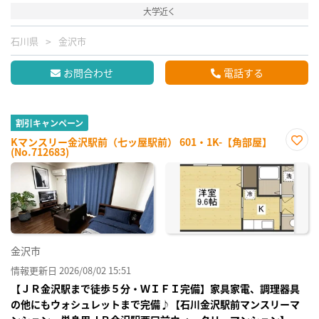
大学近く
石川県
金沢市
お問合わせ
電話する
割引キャンペーン
Kマンスリー金沢駅前（七ッ屋駅前） 601・1K-【角部屋】
(No.712683)
お気
に入
り登
録
金沢市
情報更新日 2026/08/02 15:51
【ＪＲ金沢駅まで徒歩５分・ＷＩＦＩ完備】家具家電、調理器具
の他にもウォシュレットまで完備♪【石川金沢駅前マンスリーマ