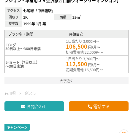
ンション・単身用ＪＲ金沢駅西口前ウィークリーマンション】
アクセス
七尾線「中津幡駅」
間取り
1K
面積
29m²
築年数
1999年 1月 築
プラン名・期間
月額目安
1日当たり 3,000円～
ロング
106,500
円/月～
30日以上～360日未満
初期費用他 22,000円～
1日当たり 3,200円～
ショート【7日以上】
112,500
円/月～
～30日未満
初期費用他 16,500円～
大学近く
石川県
金沢市
お問合わせ
電話する
キャンペーン