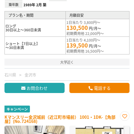
築年数
1989年 2月 築
プラン名・期間
月額目安
1日当たり 3,800円～
ロング
130,500
円/月～
30日以上～360日未満
初期費用他 22,000円～
1日当たり 4,100円～
ショート【7日以上】
139,500
円/月～
～30日未満
初期費用他 16,500円～
大学近く
石川県
金沢市
お問合わせ
電話する
キャンペーン
Kマンスリー金沢城前（近江町市場前） 1001・1DK-【角部
屋】(No.724168)
お気
に入
り登