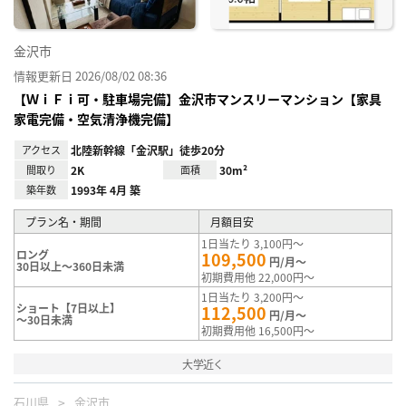
金沢市
情報更新日 2026/08/02 08:36
【ＷｉＦｉ可・駐車場完備】金沢市マンスリーマンション【家具
家電完備・空気清浄機完備】
アクセス
北陸新幹線「金沢駅」徒歩20分
間取り
2K
面積
30m²
築年数
1993年 4月 築
プラン名・期間
月額目安
1日当たり 3,100円～
ロング
109,500
円/月～
30日以上～360日未満
初期費用他 22,000円～
1日当たり 3,200円～
ショート【7日以上】
112,500
円/月～
～30日未満
初期費用他 16,500円～
大学近く
石川県
金沢市