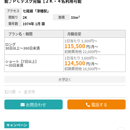
能♪ＰＣデスク完備【２Ｋ・４名利用可能
アクセス
七尾線「津幡駅」
間取り
2K
面積
33m²
築年数
1974年 1月 築
プラン名・期間
月額目安
1日当たり 3,300円～
ロング
115,500
円/月～
30日以上～360日未満
初期費用他 22,000円～
1日当たり 3,600円～
ショート【7日以上】
124,500
円/月～
～30日未満
初期費用他 16,500円～
大学近く
石川県
金沢市
お問合わせ
電話する
キャンペーン