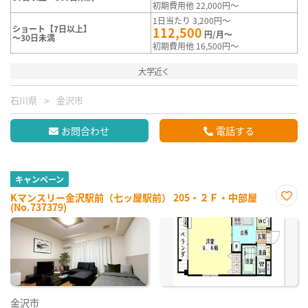
初期費用他 22,000円～
1日当たり 3,200円～
ショート【7日以上】
112,500
円/月～
～30日未満
初期費用他 16,500円～
大学近く
石川県
金沢市
お問合わせ
電話する
キャンペーン
Kマンスリー金沢駅前（七ッ屋駅前） 205・２Ｆ・中部屋
(No.737379)
お気
に入
り登
録
金沢市