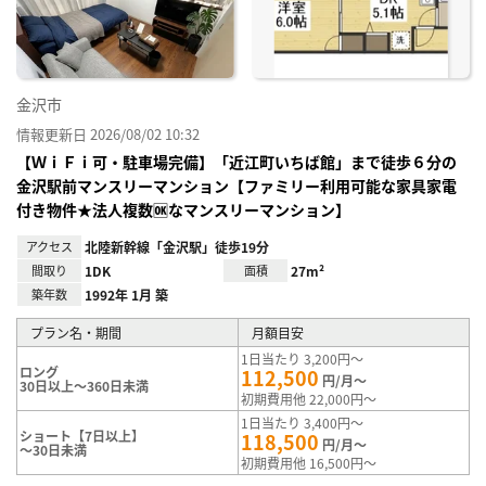
録
金沢市
情報更新日 2026/08/02 10:32
【ＷｉＦｉ可・駐車場完備】「近江町いちば館」まで徒歩６分の
金沢駅前マンスリーマンション【ファミリー利用可能な家具家電
付き物件★法人複数🆗なマンスリーマンション】
アクセス
北陸新幹線「金沢駅」徒歩19分
間取り
1DK
面積
27m²
築年数
1992年 1月 築
プラン名・期間
月額目安
1日当たり 3,200円～
ロング
112,500
円/月～
30日以上～360日未満
初期費用他 22,000円～
1日当たり 3,400円～
ショート【7日以上】
118,500
円/月～
～30日未満
初期費用他 16,500円～