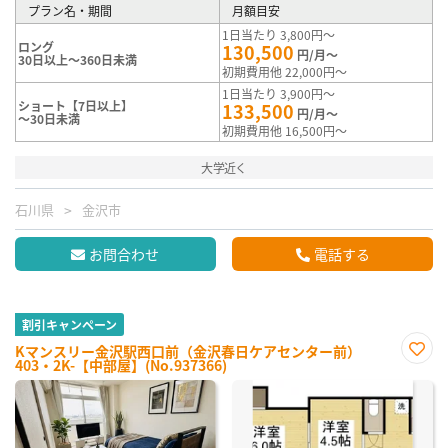
プラン名・期間
月額目安
1日当たり 3,800円～
ロング
130,500
円/月～
30日以上～360日未満
初期費用他 22,000円～
1日当たり 3,900円～
ショート【7日以上】
133,500
円/月～
～30日未満
初期費用他 16,500円～
大学近く
石川県
金沢市
お問合わせ
電話する
割引キャンペーン
Kマンスリー金沢駅西口前（金沢春日ケアセンター前）
403・2K-【中部屋】(No.937366)
お気
に入
り登
録