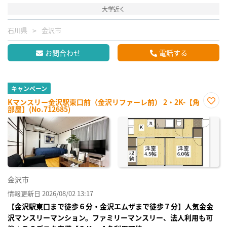
大学近く
石川県
金沢市
お問合わせ
電話する
キャンペーン
Kマンスリー金沢駅東口前（金沢リファーレ前） 2・2K-【角
部屋】(No.712685)
お気
に入
り登
録
金沢市
情報更新日 2026/08/02 13:17
【金沢駅東口まで徒歩６分・金沢エムザまで徒歩７分】人気金金
沢マンスリーマンション。ファミリーマンスリー、法人利用も可