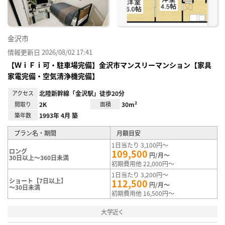
金沢市
情報更新日 2026/08/02 17:41
【ＷｉＦｉ可・駐車場完備】金沢市マンスリーマンション【家具
家電完備・空気清浄機完備】
アクセス
北陸新幹線「金沢駅」徒歩20分
間取り
2K
面積
30m²
築年数
1993年 4月 築
プラン名・期間
月額目安
1日当たり 3,100円～
ロング
109,500
円/月～
30日以上～360日未満
初期費用他 22,000円～
1日当たり 3,200円～
ショート【7日以上】
112,500
円/月～
～30日未満
初期費用他 16,500円～
大学近く