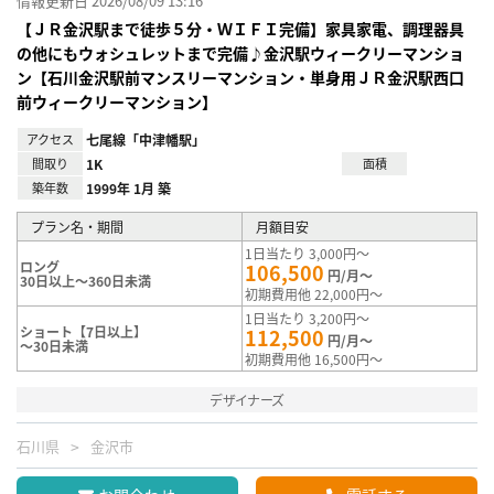
情報更新日 2026/08/09 13:16
【ＪＲ金沢駅まで徒歩５分・ＷＩＦＩ完備】家具家電、調理器具
の他にもウォシュレットまで完備♪金沢駅ウィークリーマンショ
ン【石川金沢駅前マンスリーマンション・単身用ＪＲ金沢駅西口
前ウィークリーマンション】
アクセス
七尾線「中津幡駅」
間取り
1K
面積
築年数
1999年 1月 築
プラン名・期間
月額目安
1日当たり 3,000円～
ロング
106,500
円/月～
30日以上～360日未満
初期費用他 22,000円～
1日当たり 3,200円～
ショート【7日以上】
112,500
円/月～
～30日未満
初期費用他 16,500円～
デザイナーズ
石川県
金沢市