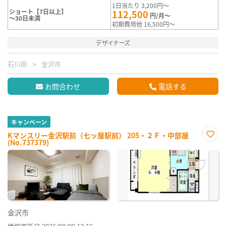
1日当たり 3,200円～
ショート【7日以上】
112,500
円/月～
～30日未満
初期費用他 16,500円～
デザイナーズ
石川県
金沢市
お問合わせ
電話する
キャンペーン
Kマンスリー金沢駅前（七ッ屋駅前） 205・２Ｆ・中部屋
(No.737379)
お気
に入
り登
録
金沢市