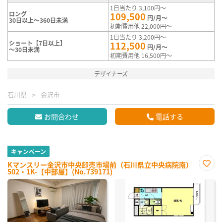
1日当たり 3,100円～
ロング
109,500
円/月～
30日以上～360日未満
初期費用他 22,000円～
1日当たり 3,200円～
ショート【7日以上】
112,500
円/月～
～30日未満
初期費用他 16,500円～
デザイナーズ
石川県
金沢市
お問合わせ
電話する
キャンペーン
Kマンスリー金沢市中央卸売市場前（石川県立中央病院南）
502・1K-【中部屋】(No.739171)
お気
に入
り登
録