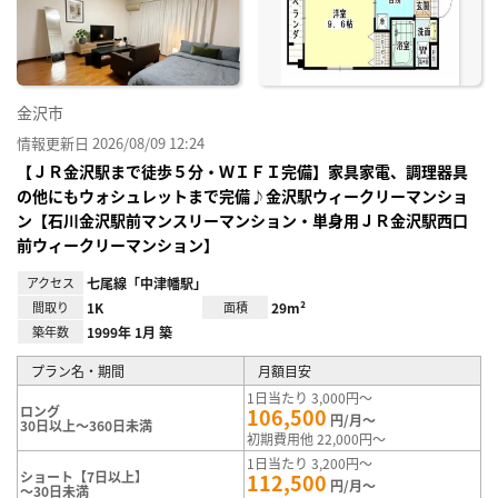
録
金沢市
情報更新日 2026/08/09 12:24
【ＪＲ金沢駅まで徒歩５分・ＷＩＦＩ完備】家具家電、調理器具
の他にもウォシュレットまで完備♪金沢駅ウィークリーマンショ
ン【石川金沢駅前マンスリーマンション・単身用ＪＲ金沢駅西口
前ウィークリーマンション】
アクセス
七尾線「中津幡駅」
間取り
1K
面積
29m²
築年数
1999年 1月 築
プラン名・期間
月額目安
1日当たり 3,000円～
ロング
106,500
円/月～
30日以上～360日未満
初期費用他 22,000円～
1日当たり 3,200円～
ショート【7日以上】
112,500
円/月～
～30日未満