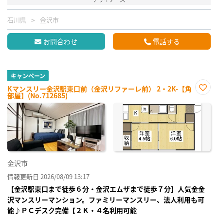
石川県
金沢市
お問合わせ
電話する
キャンペーン
Kマンスリー金沢駅東口前（金沢リファーレ前） 2・2K-【角
部屋】(No.712685)
お気
に入
り登
録
金沢市
情報更新日 2026/08/09 13:17
【金沢駅東口まで徒歩６分・金沢エムザまで徒歩７分】人気金金
沢マンスリーマンション。ファミリーマンスリー、法人利用も可
能♪ＰＣデスク完備【２Ｋ・４名利用可能