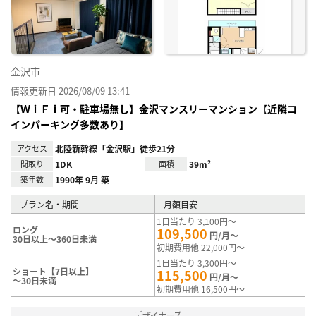
録
金沢市
情報更新日 2026/08/09 13:41
【ＷｉＦｉ可・駐車場無し】金沢マンスリーマンション【近隣コ
インパーキング多数あり】
アクセス
北陸新幹線「金沢駅」徒歩21分
間取り
1DK
面積
39m²
築年数
1990年 9月 築
プラン名・期間
月額目安
1日当たり 3,100円～
ロング
109,500
円/月～
30日以上～360日未満
初期費用他 22,000円～
1日当たり 3,300円～
ショート【7日以上】
115,500
円/月～
～30日未満
初期費用他 16,500円～
デザイナーズ