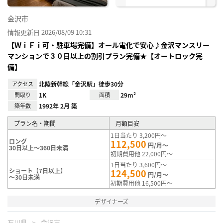
金沢市
情報更新日 2026/08/09 10:31
【ＷｉＦｉ可・駐車場完備】オール電化で安心♪金沢マンスリー
マンションで３０日以上の割引プラン完備★【オートロック完
備】
アクセス
北陸新幹線「金沢駅」徒歩30分
間取り
1K
面積
29m²
築年数
1992年 2月 築
プラン名・期間
月額目安
1日当たり 3,200円～
ロング
112,500
円/月～
30日以上～360日未満
初期費用他 22,000円～
1日当たり 3,600円～
ショート【7日以上】
124,500
円/月～
～30日未満
初期費用他 16,500円～
デザイナーズ
石川県
金沢市