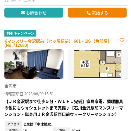
お問合わせ
電話する
割引キャンペーン
Kマンスリー金沢駅前（七ッ屋駅前） 601・1K-【角部屋】
(No.712683)
お気
に入
り登
録
金沢市
情報更新日 2026/08/09 15:51
【ＪＲ金沢駅まで徒歩５分・ＷＩＦＩ完備】家具家電、調理器具
の他にもウォシュレットまで完備♪【石川金沢駅前マンスリーマ
ンション・単身用ＪＲ金沢駅西口前ウィークリーマンション】
アクセス
七尾線「中津幡駅」
間取り
1K
面積
29m²