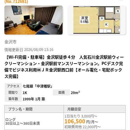
(No.712681)
お気
に入
り登
録
金沢市
情報更新日 2026/08/09 13:16
【Wi-Fi完備・駐車場】金沢駅徒歩４分 人気石川金沢駅前ウィー
クリーマンション・金沢駅前マンスリーマンション。PCデスク完
備でビジネス利用🆗ＪＲ金沢駅西口前【オール電化・宅配ボック
ス完備】
アクセス
七尾線「中津幡駅」
間取り
1K
面積
29m²
築年数
1999年 1月 築
プラン名・期間
月額目安
1日当たり 3,000円～
ロング
106,500
円/月～
30日以上～360日未満
初期費用他 22,000円～