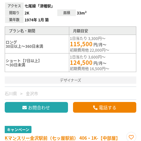
アクセス
七尾線「津幡駅」
間取り
2K
面積
33m²
築年数
1974年 1月 築
プラン名・期間
月額目安
1日当たり 3,300円～
ロング
115,500
円/月～
30日以上～360日未満
初期費用他 22,000円～
1日当たり 3,600円～
ショート【7日以上】
124,500
円/月～
～30日未満
初期費用他 16,500円～
デザイナーズ
石川県
金沢市
お問合わせ
電話する
キャンペーン
Kマンスリー金沢駅前（七ッ屋駅前） 406・1K-【中部屋】