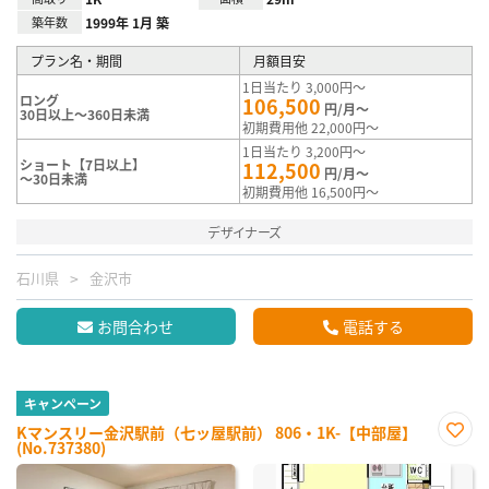
築年数
1999年 1月 築
プラン名・期間
月額目安
1日当たり 3,000円～
ロング
106,500
円/月～
30日以上～360日未満
初期費用他 22,000円～
1日当たり 3,200円～
ショート【7日以上】
112,500
円/月～
～30日未満
初期費用他 16,500円～
デザイナーズ
石川県
金沢市
お問合わせ
電話する
キャンペーン
Kマンスリー金沢駅前（七ッ屋駅前） 806・1K-【中部屋】
(No.737380)
お気
に入
り登