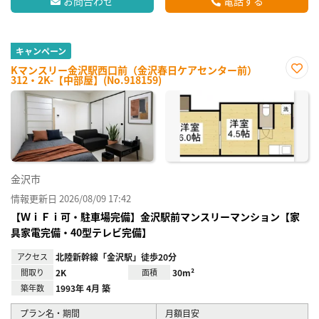
お問合わせ
電話する
キャンペーン
Kマンスリー金沢駅西口前（金沢春日ケアセンター前）
312・2K-【中部屋】(No.918159)
お気
に入
り登
録
金沢市
情報更新日 2026/08/09 17:42
【ＷｉＦｉ可・駐車場完備】金沢駅前マンスリーマンション【家
具家電完備・40型テレビ完備】
アクセス
北陸新幹線「金沢駅」徒歩20分
間取り
2K
面積
30m²
築年数
1993年 4月 築
プラン名・期間
月額目安