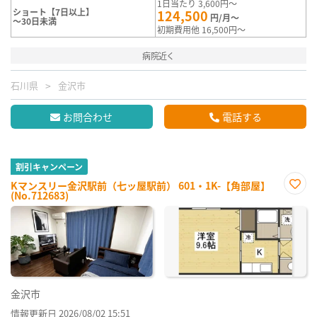
1日当たり 3,600円～
ショート【7日以上】
124,500
円/月～
～30日未満
初期費用他 16,500円～
病院近く
石川県
金沢市
お問合わせ
電話する
割引キャンペーン
Kマンスリー金沢駅前（七ッ屋駅前） 601・1K-【角部屋】
(No.712683)
お気
に入
り登
録
金沢市
情報更新日 2026/08/02 15:51