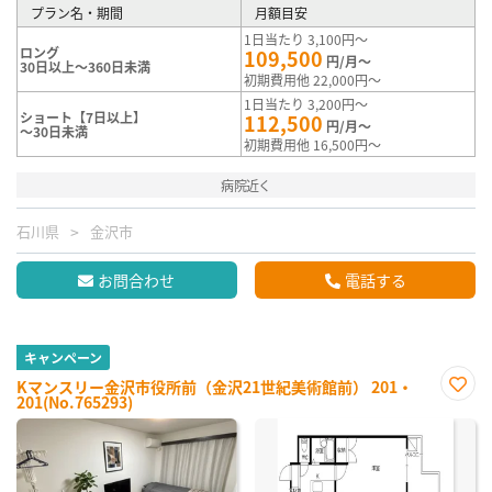
プラン名・期間
月額目安
1日当たり 3,100円～
ロング
109,500
円/月～
30日以上～360日未満
初期費用他 22,000円～
1日当たり 3,200円～
ショート【7日以上】
112,500
円/月～
～30日未満
初期費用他 16,500円～
病院近く
石川県
金沢市
お問合わせ
電話する
キャンペーン
Kマンスリー金沢市役所前（金沢21世紀美術館前） 201・
201(No.765293)
お気
に入
り登
録