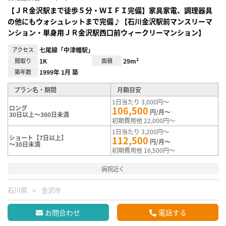
【ＪＲ金沢駅まで徒歩５分・ＷＩＦＩ完備】家具家電、調理器具
の他にもウォシュレットまで完備♪【石川金沢駅前マンスリーマ
ンション・単身用ＪＲ金沢駅西口前ウィークリーマンション】
アクセス
七尾線「中津幡駅」
間取り
1K
面積
29m²
築年数
1999年 1月 築
プラン名・期間
月額目安
1日当たり 3,000円～
ロング
106,500
円/月～
30日以上～360日未満
初期費用他 22,000円～
1日当たり 3,200円～
ショート【7日以上】
112,500
円/月～
～30日未満
初期費用他 16,500円～
病院近く
石川県
金沢市
お問合わせ
電話する