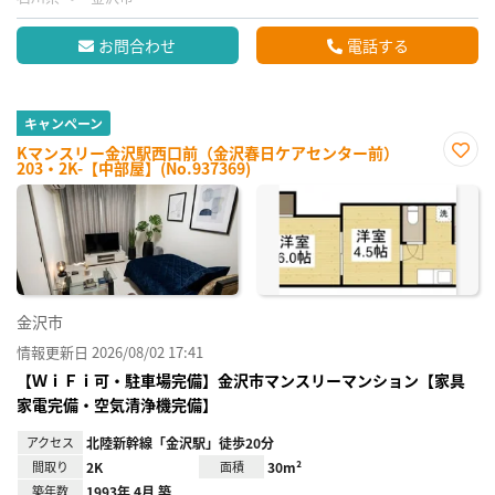
お問合わせ
電話する
キャンペーン
Kマンスリー金沢駅西口前（金沢春日ケアセンター前）
203・2K-【中部屋】(No.937369)
お気
に入
り登
録
金沢市
情報更新日 2026/08/02 17:41
【ＷｉＦｉ可・駐車場完備】金沢市マンスリーマンション【家具
家電完備・空気清浄機完備】
アクセス
北陸新幹線「金沢駅」徒歩20分
間取り
2K
面積
30m²
築年数
1993年 4月 築