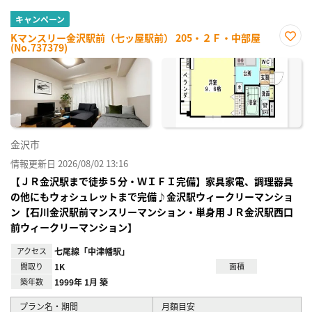
キャンペーン
Kマンスリー金沢駅前（七ッ屋駅前） 205・２Ｆ・中部屋
(No.737379)
お気
に入
り登
録
金沢市
情報更新日 2026/08/02 13:16
【ＪＲ金沢駅まで徒歩５分・ＷＩＦＩ完備】家具家電、調理器具
の他にもウォシュレットまで完備♪金沢駅ウィークリーマンショ
ン【石川金沢駅前マンスリーマンション・単身用ＪＲ金沢駅西口
前ウィークリーマンション】
アクセス
七尾線「中津幡駅」
間取り
1K
面積
築年数
1999年 1月 築
プラン名・期間
月額目安