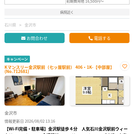
初期費用他 16,500円～
病院近く
石川県
金沢市
お問合わせ
電話する
キャンペーン
Kマンスリー金沢駅前（七ッ屋駅前） 406・1K-【中部屋】
(No.712681)
お気
に入
り登
録
金沢市
情報更新日 2026/08/02 13:16
【Wi-Fi完備・駐車場】金沢駅徒歩４分 人気石川金沢駅前ウィー