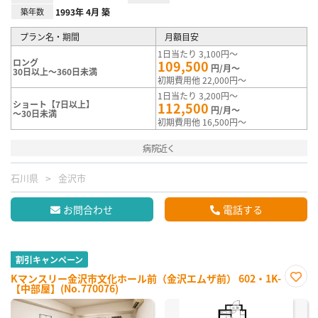
築年数
1993年 4月 築
プラン名・期間
月額目安
1日当たり 3,100円～
ロング
109,500
円/月～
30日以上～360日未満
初期費用他 22,000円～
1日当たり 3,200円～
ショート【7日以上】
112,500
円/月～
～30日未満
初期費用他 16,500円～
病院近く
石川県
金沢市
お問合わせ
電話する
割引キャンペーン
Kマンスリー金沢市文化ホール前（金沢エムザ前） 602・1K-
【中部屋】(No.770076)
お気
に入
り登