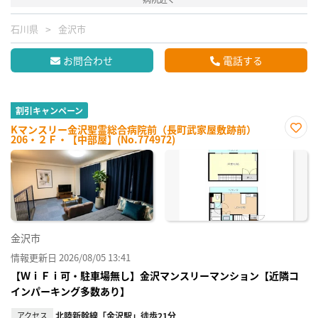
石川県
金沢市
お問合わせ
電話する
割引キャンペーン
Kマンスリー金沢聖霊総合病院前（長町武家屋敷跡前）
206・２Ｆ・【中部屋】(No.774972)
お気
に入
り登
録
金沢市
情報更新日 2026/08/05 13:41
【ＷｉＦｉ可・駐車場無し】金沢マンスリーマンション【近隣コ
インパーキング多数あり】
アクセス
北陸新幹線「金沢駅」徒歩21分