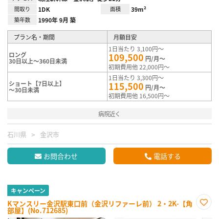
間取り
1DK
面積
39m²
築年数
1990年 9月 築
プラン名・期間
月額目安
1日当たり 3,100円～
ロング
109,500
円/月～
30日以上～360日未満
初期費用他 22,000円～
1日当たり 3,300円～
ショート【7日以上】
115,500
円/月～
～30日未満
初期費用他 16,500円～
病院近く
石川県
金沢市
お問合わせ
電話する
キャンペーン
Kマンスリー金沢駅東口前（金沢リファーレ前） 2・2K-【角
部屋】(No.712685)
お気