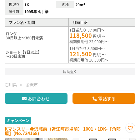
間取り
1K
面積
29m²
築年数
1995年 4月 築
プラン名・期間
月額目安
1日当たり 3,400円～
ロング
118,500
円/月～
30日以上～360日未満
初期費用他 22,000円～
1日当たり 3,500円～
ショート【7日以上】
121,500
円/月～
～30日未満
初期費用他 16,500円～
病院近く
石川県
金沢市
お問合わせ
電話する
キャンペーン
Kマンスリー金沢城前（近江町市場前） 1001・1DK-【角部
屋】(No.724168)
お気
に入