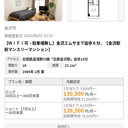
録
金沢市
情報更新日 2026/08/02 10:33
【ＷｉＦｉ可・駐車場無し】金沢エムザまで徒歩６分、【金沢駅
前マンスリーマンション】
アクセス
北陸鉄道浅野川線「北鉄金沢駅」徒歩19分
間取り
1K
面積
23.1m²
築年数
1989年 2月 築
プラン名・期間
月額目安
1日当たり 3,800円～
ロング
130,500
円/月～
30日以上～360日未満
初期費用他 22,000円～
1日当たり 4,100円～
ショート【7日以上】
139,500
円/月～
～30日未満
初期費用他 16,500円～
病院近く