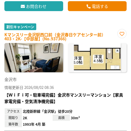
お問合わせ
電話する
割引キャンペーン
Kマンスリー金沢駅西口前（金沢春日ケアセンター前）
403・2K-【中部屋】(No.937366)
お気
に入
り登
録
金沢市
情報更新日 2026/08/02 08:36
【ＷｉＦｉ可・駐車場完備】金沢市マンスリーマンション【家具
家電完備・空気清浄機完備】
アクセス
北陸新幹線「金沢駅」徒歩20分
間取り
2K
面積
30m²
築年数
1993年 4月 築