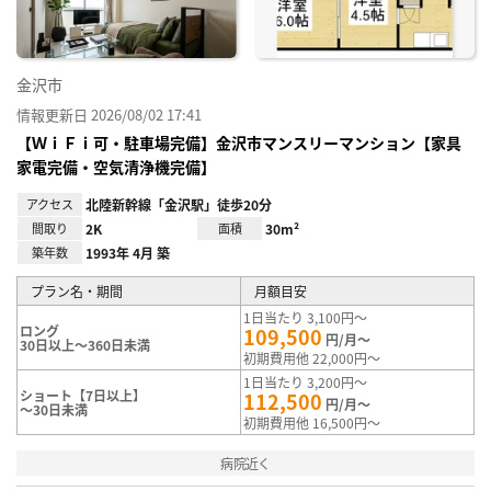
金沢市
情報更新日 2026/08/02 17:41
【ＷｉＦｉ可・駐車場完備】金沢市マンスリーマンション【家具
家電完備・空気清浄機完備】
アクセス
北陸新幹線「金沢駅」徒歩20分
間取り
2K
面積
30m²
築年数
1993年 4月 築
プラン名・期間
月額目安
1日当たり 3,100円～
ロング
109,500
円/月～
30日以上～360日未満
初期費用他 22,000円～
1日当たり 3,200円～
ショート【7日以上】
112,500
円/月～
～30日未満
初期費用他 16,500円～
病院近く