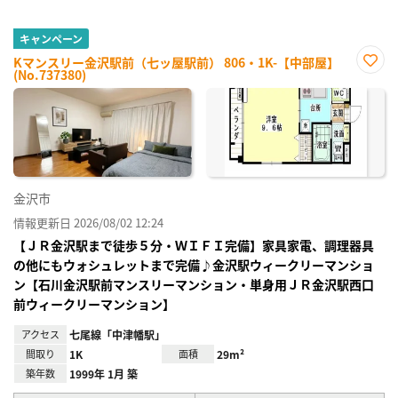
キャンペーン
Kマンスリー金沢駅前（七ッ屋駅前） 806・1K-【中部屋】
(No.737380)
お気
に入
り登
録
金沢市
情報更新日 2026/08/02 12:24
【ＪＲ金沢駅まで徒歩５分・ＷＩＦＩ完備】家具家電、調理器具
の他にもウォシュレットまで完備♪金沢駅ウィークリーマンショ
ン【石川金沢駅前マンスリーマンション・単身用ＪＲ金沢駅西口
前ウィークリーマンション】
アクセス
七尾線「中津幡駅」
間取り
1K
面積
29m²
築年数
1999年 1月 築