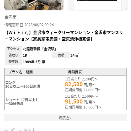
金沢市
情報更新日 2026/08/02 09:24
【ＷｉＦｉ可】金沢市ウィークリーマンション・金沢市マンスリ
ーマンション【家具家電完備・空気清浄機完備】
アクセス
北陸新幹線「金沢駅」
間取り
1K
面積
24m²
築年数
1989年 5月 築
プラン名・期間
月額目安
1日当たり 2,200円～
ロング
82,500
円/月～
30日以上～360日未満
初期費用他 22,000円～
1日当たり 2,500円～
ショート【7日以上】
91,500
円/月～
～30日未満
初期費用他 16,500円～
病院近く
石川県
金沢市