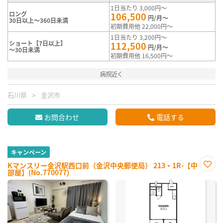
1日当たり 3,000円～
ロング
106,500
円/月～
30日以上～360日未満
初期費用他 22,000円～
1日当たり 3,200円～
ショート【7日以上】
112,500
円/月～
～30日未満
初期費用他 16,500円～
病院近く
石川県
金沢市
お問合わせ
電話する
キャンペーン
Kマンスリー金沢駅西口前（金沢中央郵便局） 213・1R-【中
部屋】(No.770077)
お気
に入
り登
録