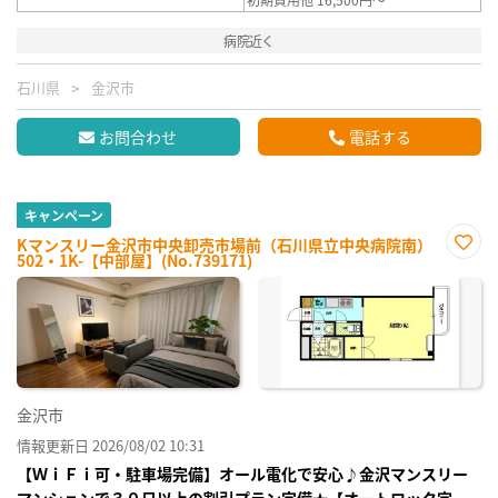
病院近く
石川県
金沢市
お問合わせ
電話する
キャンペーン
Kマンスリー金沢市中央卸売市場前（石川県立中央病院南）
502・1K-【中部屋】(No.739171)
お気
に入
り登
録
金沢市
情報更新日 2026/08/02 10:31
【ＷｉＦｉ可・駐車場完備】オール電化で安心♪金沢マンスリー
マンションで３０日以上の割引プラン完備★【オートロック完