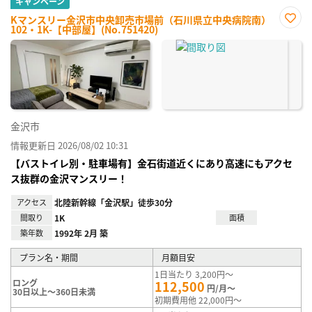
キャンペーン
Kマンスリー金沢市中央卸売市場前（石川県立中央病院南）
102・1K-【中部屋】(No.751420)
お気
に入
り登
録
金沢市
情報更新日 2026/08/02 10:31
【バストイレ別・駐車場有】金石街道近くにあり高速にもアクセ
ス抜群の金沢マンスリー！
アクセス
北陸新幹線「金沢駅」徒歩30分
間取り
1K
面積
築年数
1992年 2月 築
プラン名・期間
月額目安
1日当たり 3,200円～
ロング
112,500
円/月～
30日以上～360日未満
初期費用他 22,000円～