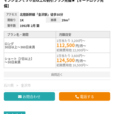
備】
アクセス
北陸新幹線「金沢駅」徒歩30分
間取り
1K
面積
29m²
築年数
1992年 2月 築
プラン名・期間
月額目安
1日当たり 3,200円～
ロング
112,500
円/月～
30日以上～360日未満
初期費用他 22,000円～
1日当たり 3,600円～
ショート【7日以上】
124,500
円/月～
～30日未満
初期費用他 16,500円～
病院近く
石川県
金沢市
お問合わせ
電話する