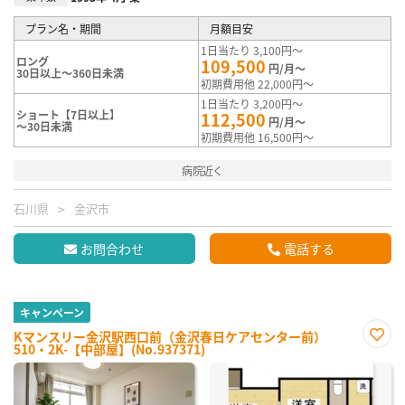
プラン名・期間
月額目安
1日当たり 3,100円～
ロング
109,500
円/月～
30日以上～360日未満
初期費用他 22,000円～
1日当たり 3,200円～
ショート【7日以上】
112,500
円/月～
～30日未満
初期費用他 16,500円～
病院近く
石川県
金沢市
お問合わせ
電話する
キャンペーン
Kマンスリー金沢駅西口前（金沢春日ケアセンター前）
510・2K-【中部屋】(No.937371)
お気
に入
り登
録