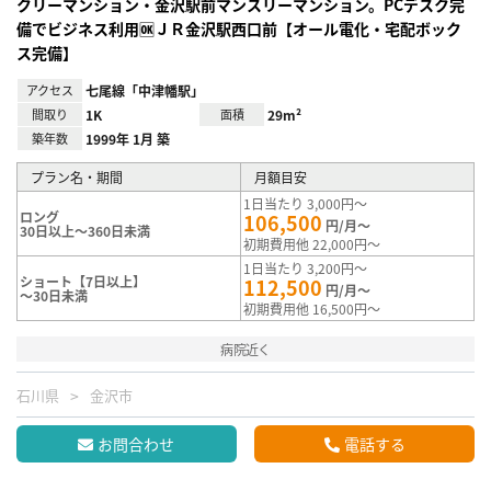
クリーマンション・金沢駅前マンスリーマンション。PCデスク完
備でビジネス利用🆗ＪＲ金沢駅西口前【オール電化・宅配ボック
ス完備】
アクセス
七尾線「中津幡駅」
間取り
1K
面積
29m²
築年数
1999年 1月 築
プラン名・期間
月額目安
1日当たり 3,000円～
ロング
106,500
円/月～
30日以上～360日未満
初期費用他 22,000円～
1日当たり 3,200円～
ショート【7日以上】
112,500
円/月～
～30日未満
初期費用他 16,500円～
病院近く
石川県
金沢市
お問合わせ
電話する