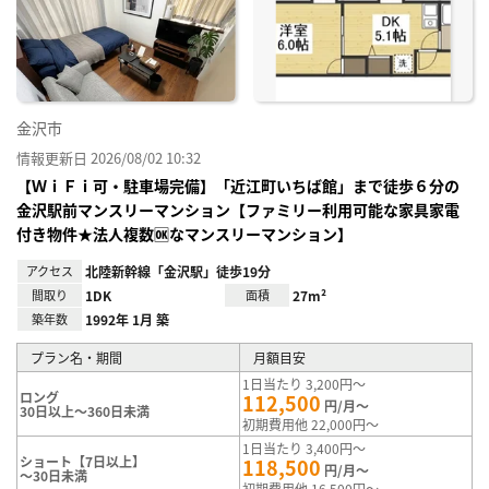
り登
録
金沢市
情報更新日 2026/08/02 10:32
【ＷｉＦｉ可・駐車場完備】「近江町いちば館」まで徒歩６分の
金沢駅前マンスリーマンション【ファミリー利用可能な家具家電
付き物件★法人複数🆗なマンスリーマンション】
アクセス
北陸新幹線「金沢駅」徒歩19分
間取り
1DK
面積
27m²
築年数
1992年 1月 築
プラン名・期間
月額目安
1日当たり 3,200円～
ロング
112,500
円/月～
30日以上～360日未満
初期費用他 22,000円～
1日当たり 3,400円～
ショート【7日以上】
118,500
円/月～
～30日未満
初期費用他 16,500円～