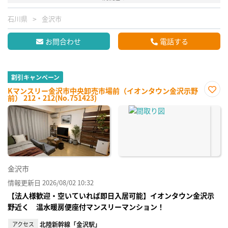
石川県
金沢市
お問合わせ
電話する
割引キャンペーン
Kマンスリー金沢市中央卸売市場前（イオンタウン金沢示野
前） 212・212(No.751423)
お気
に入
り登
録
金沢市
情報更新日 2026/08/02 10:32
【法人様歓迎・空いていれば即日入居可能】イオンタウン金沢示
野近く 温水暖房便座付マンスリーマンション！
アクセス
北陸新幹線「金沢駅」