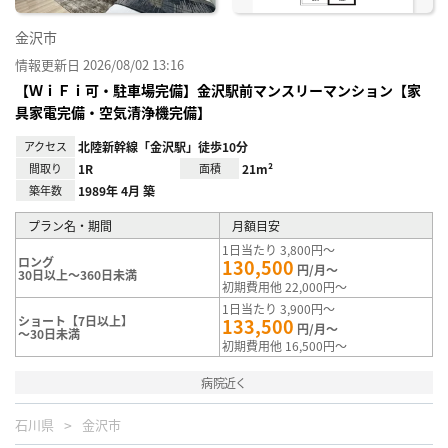
金沢市
情報更新日 2026/08/02 13:16
【ＷｉＦｉ可・駐車場完備】金沢駅前マンスリーマンション【家
具家電完備・空気清浄機完備】
アクセス
北陸新幹線「金沢駅」徒歩10分
間取り
1R
面積
21m²
築年数
1989年 4月 築
プラン名・期間
月額目安
1日当たり 3,800円～
ロング
130,500
円/月～
30日以上～360日未満
初期費用他 22,000円～
1日当たり 3,900円～
ショート【7日以上】
133,500
円/月～
～30日未満
初期費用他 16,500円～
病院近く
石川県
金沢市