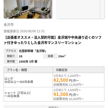
録
金沢市
情報更新日 2026/08/06 12:33
【出張者オススメ・法人契約可能】金沢城や中央通り近くのソフ
ァ付きゆったりとした金沢市マンスリーマンション
アクセス
北陸新幹線「金沢駅」
間取り
1K
面積
24m²
築年数
1989年 5月 築
プラン名・期間
月額目安
1日当たり 2,200円～
ロング
82,500
円/月～
30日以上～360日未満
初期費用他 22,000円～
1日当たり 2,500円～
ショート【7日以上】
91,500
円/月～
～30日未満
初期費用他 16,500円～
病院近く