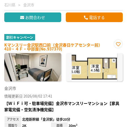
石川県
金沢市
お問合わせ
電話する
割引キャンペーン
Kマンスリー金沢駅西口前（金沢春日ケアセンター前）
410・４Ｆ・中部屋(No.937370)
お気
に入
り登
録
金沢市
情報更新日 2026/08/02 17:41
【ＷｉＦｉ可・駐車場完備】金沢市マンスリーマンション【家具
家電完備・空気清浄機完備】
アクセス
北陸新幹線「金沢駅」徒歩20分
間取り
2K
面積
30m²