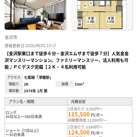
に入
り登
録
金沢市
情報更新日 2026/08/02 13:17
【金沢駅東口まで徒歩６分・金沢エムザまで徒歩７分】人気金金
沢マンスリーマンション。ファミリーマンスリー、法人利用も可
能♪ＰＣデスク完備【２Ｋ・４名利用可能
アクセス
七尾線「津幡駅」
間取り
2K
面積
33m²
築年数
1974年 1月 築
プラン名・期間
月額目安
1日当たり 3,300円～
ロング
115,500
円/月～
30日以上～360日未満
初期費用他 22,000円～
1日当たり 3,600円～
ショート【7日以上】
124,500
円/月～
～30日未満