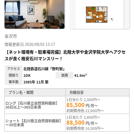
に入
り登
録
金沢市
情報更新日 2026/08/02 13:17
【ネット環境有・駐車場完備】北陸大学や金沢学院大学へアクセ
スが良く格安石川マンスリー！
アクセス
北陸鉄道石川線「野町駅」
間取り
1DK
面積
41.6m²
築年数
1985年 11月 築
プラン名・期間
月額目安
1日当たり 2,300円～
ロング【石川県立自然資料館前】
85,500
円/月～
30日以上～365日未満
初期費用他 22,000円～
1日当たり 2,400円～
ショート【石川県立自然資料館前】
88,500
円/月～
～30日未満
初期費用他 16,500円～