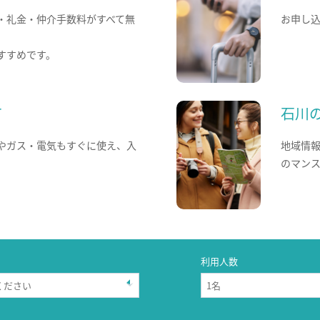
・礼金・仲介手数料がすべて無
お申し
すすめです。
て
石川
やガス・電気もすぐに使え、入
地域情
のマン
利用人数