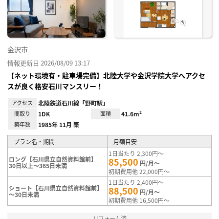
録
金沢市
情報更新日 2026/08/09 13:17
【ネット環境有・駐車場完備】北陸大学や金沢学院大学へアクセ
スが良く格安石川マンスリー！
アクセス
北陸鉄道石川線「野町駅」
間取り
1DK
面積
41.6m²
築年数
1985年 11月 築
プラン名・期間
月額目安
1日当たり 2,300円～
ロング【石川県立自然資料館前】
85,500
円/月～
30日以上～365日未満
初期費用他 22,000円～
1日当たり 2,400円～
ショート【石川県立自然資料館前】
88,500
円/月～
～30日未満
初期費用他 16,500円～
リフォーム済