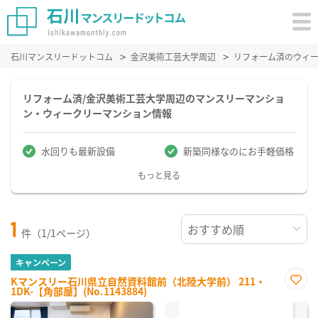
石川マンスリードットコム
金沢美術工芸大学周辺
リフォーム済のウィ
リフォーム済/金沢美術工芸大学周辺のマンスリーマンショ
ン・ウィークリーマンション情報
水回りも最新設備
新築同様なのにお手軽価格
もっと見る
1
件（1/1ページ）
キャンペーン
Kマンスリー石川県立自然資料館前（北陸大学前） 211・
1DK-【角部屋】(No.1143884)
お気
に入
り登