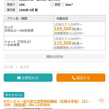
間取り
1DK
面積
39m²
築年数
1990年 9月 築
プラン名・期間
月額目安
1日当たり 3,100円～
ロング
109,500
円/月～
30日以上～360日未満
初期費用他 22,000円～
1日当たり 3,300円～
ショート【7日以上】
115,500
円/月～
～30日未満
初期費用他 16,500円～
閑静な住宅地
石川県
金沢市
お問合わせ
電話する
キャンペーン
Kマンスリー石川県立自然資料館前（北陸大学前） 211・
1DK-【角部屋】(No.1143884)
お気