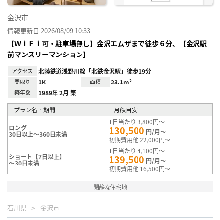
金沢市
情報更新日 2026/08/09 10:33
【ＷｉＦｉ可・駐車場無し】金沢エムザまで徒歩６分、【金沢駅
前マンスリーマンション】
アクセス
北陸鉄道浅野川線「北鉄金沢駅」徒歩19分
間取り
1K
面積
23.1m²
築年数
1989年 2月 築
プラン名・期間
月額目安
1日当たり 3,800円～
ロング
130,500
円/月～
30日以上～360日未満
初期費用他 22,000円～
1日当たり 4,100円～
ショート【7日以上】
139,500
円/月～
～30日未満
初期費用他 16,500円～
閑静な住宅地
石川県
金沢市