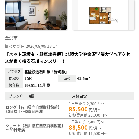
に入
り登
録
金沢市
情報更新日 2026/08/09 13:17
【ネット環境有・駐車場完備】北陸大学や金沢学院大学へアクセ
スが良く格安石川マンスリー！
アクセス
北陸鉄道石川線「野町駅」
間取り
1DK
面積
41.6m²
築年数
1985年 11月 築
プラン名・期間
月額目安
1日当たり 2,300円～
ロング【石川県立自然資料館前】
85,500
円/月～
30日以上～365日未満
初期費用他 22,000円～
1日当たり 2,400円～
ショート【石川県立自然資料館前】
88,500
円/月～
～30日未満
初期費用他 16,500円～