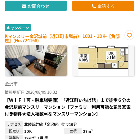
お問合わせ
電話する
キャンペーン
Kマンスリー金沢城前（近江町市場前） 1001・1DK-【角部
屋】(No.724168)
お気
に入
り登
録
金沢市
情報更新日 2026/08/09 10:32
【ＷｉＦｉ可・駐車場完備】「近江町いちば館」まで徒歩６分の
金沢駅前マンスリーマンション【ファミリー利用可能な家具家電
付き物件★法人複数🆗なマンスリーマンション】
アクセス
北陸新幹線「金沢駅」徒歩19分
間取り
1DK
面積
27m²
築年数
1992年 1月 築