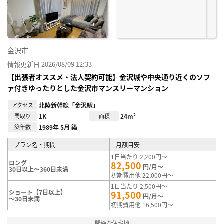
録
金沢市
情報更新日 2026/08/09 12:33
【出張者オススメ・法人契約可能】金沢城や中央通り近くのソフ
ァ付きゆったりとした金沢市マンスリーマンション
アクセス
北陸新幹線「金沢駅」
間取り
1K
面積
24m²
築年数
1989年 5月 築
プラン名・期間
月額目安
1日当たり 2,200円～
ロング
82,500
円/月～
30日以上～360日未満
初期費用他 22,000円～
1日当たり 2,500円～
ショート【7日以上】
91,500
円/月～
～30日未満
初期費用他 16,500円～
閑静な住宅地