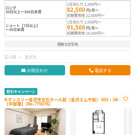
1日当たり 2,200円～
ロング
82,500
円/月～
30日以上～360日未満
初期費用他 22,000円～
1日当たり 2,500円～
ショート【7日以上】
91,500
円/月～
～30日未満
初期費用他 16,500円～
閑静な住宅地
石川県
金沢市
お問合わせ
電話する
割引キャンペーン
Kマンスリー金沢市文化ホール前（金沢エムザ前） 602・1K-
【中部屋】(No.770076)
お気
に入
り登
録