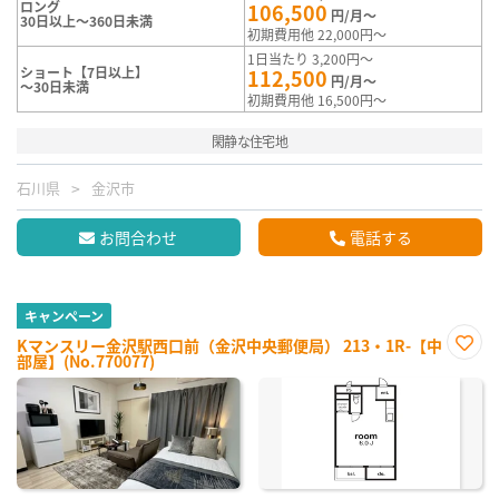
ロング
106,500
円/月～
30日以上～360日未満
初期費用他 22,000円～
1日当たり 3,200円～
ショート【7日以上】
112,500
円/月～
～30日未満
初期費用他 16,500円～
閑静な住宅地
石川県
金沢市
お問合わせ
電話する
キャンペーン
Kマンスリー金沢駅西口前（金沢中央郵便局） 213・1R-【中
部屋】(No.770077)
お気
に入
り登
録