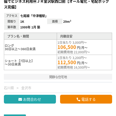
備でビジネス利用🆗ＪＲ金沢駅西口前【オール電化・宅配ボック
ス完備】
アクセス
七尾線「中津幡駅」
間取り
1K
面積
29m²
築年数
1999年 1月 築
プラン名・期間
月額目安
1日当たり 3,000円～
ロング
106,500
円/月～
30日以上～360日未満
初期費用他 22,000円～
1日当たり 3,200円～
ショート【7日以上】
112,500
円/月～
～30日未満
初期費用他 16,500円～
閑静な住宅地
石川県
金沢市
お問合わせ
電話する