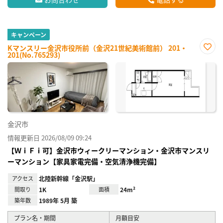
キャンペーン
Kマンスリー金沢市役所前（金沢21世紀美術館前） 201・
201(No.765293)
お気
に入
り登
録
金沢市
情報更新日 2026/08/09 09:24
【ＷｉＦｉ可】金沢市ウィークリーマンション・金沢市マンスリ
ーマンション【家具家電完備・空気清浄機完備】
アクセス
北陸新幹線「金沢駅」
間取り
1K
面積
24m²
築年数
1989年 5月 築
プラン名・期間
月額目安