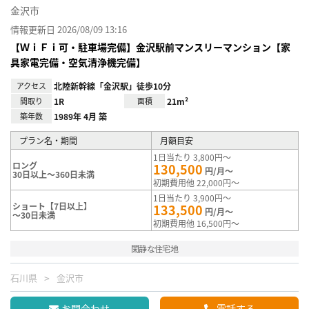
金沢市
情報更新日 2026/08/09 13:16
【ＷｉＦｉ可・駐車場完備】金沢駅前マンスリーマンション【家
具家電完備・空気清浄機完備】
アクセス
北陸新幹線「金沢駅」徒歩10分
間取り
1R
面積
21m²
築年数
1989年 4月 築
プラン名・期間
月額目安
1日当たり 3,800円～
ロング
130,500
円/月～
30日以上～360日未満
初期費用他 22,000円～
1日当たり 3,900円～
ショート【7日以上】
133,500
円/月～
～30日未満
初期費用他 16,500円～
閑静な住宅地
石川県
金沢市
お問合わせ
電話する