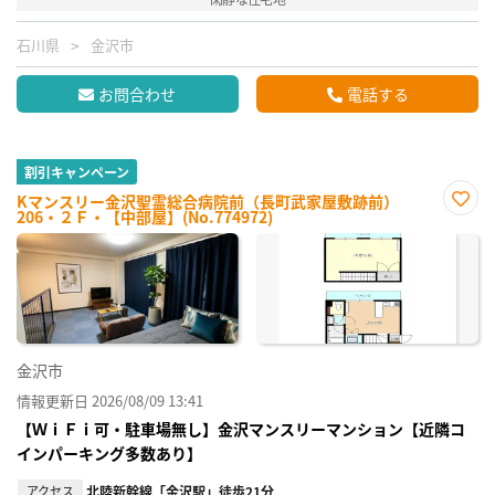
石川県
金沢市
お問合わせ
電話する
割引キャンペーン
Kマンスリー金沢聖霊総合病院前（長町武家屋敷跡前）
206・２Ｆ・【中部屋】(No.774972)
お気
に入
り登
録
金沢市
情報更新日 2026/08/09 13:41
【ＷｉＦｉ可・駐車場無し】金沢マンスリーマンション【近隣コ
インパーキング多数あり】
アクセス
北陸新幹線「金沢駅」徒歩21分