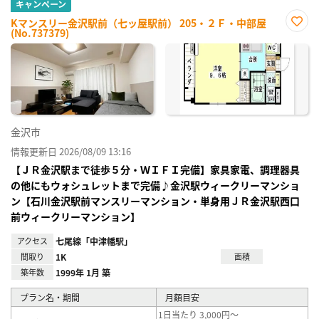
キャンペーン
Kマンスリー金沢駅前（七ッ屋駅前） 205・２Ｆ・中部屋
(No.737379)
お気
に入
り登
録
金沢市
情報更新日 2026/08/09 13:16
【ＪＲ金沢駅まで徒歩５分・ＷＩＦＩ完備】家具家電、調理器具
の他にもウォシュレットまで完備♪金沢駅ウィークリーマンショ
ン【石川金沢駅前マンスリーマンション・単身用ＪＲ金沢駅西口
前ウィークリーマンション】
アクセス
七尾線「中津幡駅」
間取り
1K
面積
築年数
1999年 1月 築
プラン名・期間
月額目安
1日当たり 3,000円～