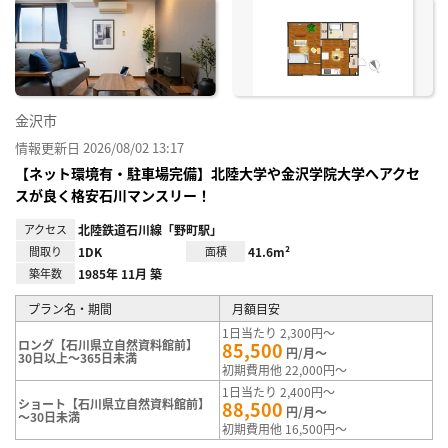
に入
り登
録
金沢市
情報更新日 2026/08/02 13:17
【ネット環境有・駐車場完備】北陸大学や金沢学院大学へアクセ
スが良く格安石川マンスリー！
アクセス
北陸鉄道石川線「野町駅」
間取り
1DK
面積
41.6m²
築年数
1985年 11月 築
プラン名・期間
月額目安
1日当たり 2,300円～
ロング【石川県立自然資料館前】
85,500
円/月～
30日以上～365日未満
初期費用他 22,000円～
1日当たり 2,400円～
ショート【石川県立自然資料館前】
88,500
円/月～
～30日未満
初期費用他 16,500円～