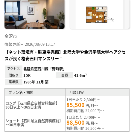
に入
り登
録
金沢市
情報更新日 2026/08/09 13:17
【ネット環境有・駐車場完備】北陸大学や金沢学院大学へアクセ
スが良く格安石川マンスリー！
アクセス
北陸鉄道石川線「野町駅」
間取り
1DK
面積
41.6m²
築年数
1985年 11月 築
プラン名・期間
月額目安
1日当たり 2,300円～
ロング【石川県立自然資料館前】
85,500
円/月～
30日以上～365日未満
初期費用他 22,000円～
1日当たり 2,400円～
ショート【石川県立自然資料館前】
88,500
円/月～
～30日未満
初期費用他 16,500円～