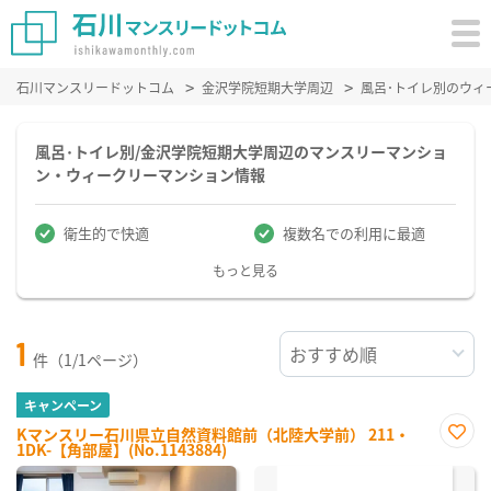
石川マンスリードットコム
金沢学院短期大学周辺
風呂･トイレ別のウィ
風呂･トイレ別/金沢学院短期大学周辺のマンスリーマンショ
ン・ウィークリーマンション情報
衛生的で快適
複数名での利用に最適
もっと見る
1
件（1/1ページ）
キャンペーン
Kマンスリー石川県立自然資料館前（北陸大学前） 211・
1DK-【角部屋】(No.1143884)
お気
に入
り登