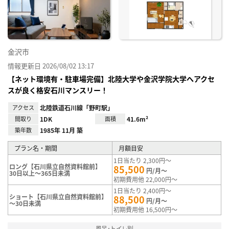
録
金沢市
情報更新日 2026/08/02 13:17
【ネット環境有・駐車場完備】北陸大学や金沢学院大学へアクセ
スが良く格安石川マンスリー！
アクセス
北陸鉄道石川線「野町駅」
間取り
1DK
面積
41.6m²
築年数
1985年 11月 築
プラン名・期間
月額目安
1日当たり 2,300円～
ロング【石川県立自然資料館前】
85,500
円/月～
30日以上～365日未満
初期費用他 22,000円～
1日当たり 2,400円～
ショート【石川県立自然資料館前】
88,500
円/月～
～30日未満
初期費用他 16,500円～
風呂･トイレ別