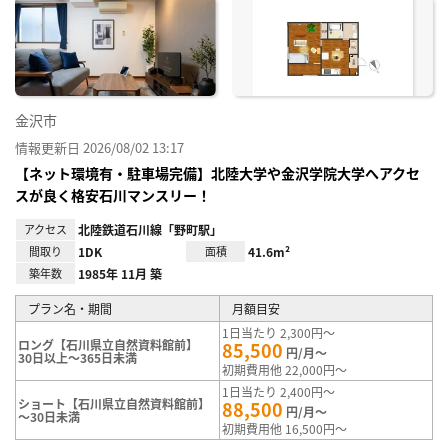
に入
り登
録
金沢市
情報更新日 2026/08/02 13:17
【ネット環境有・駐車場完備】北陸大学や金沢学院大学へアクセ
スが良く格安石川マンスリー！
アクセス
北陸鉄道石川線「野町駅」
間取り
1DK
面積
41.6m²
築年数
1985年 11月 築
プラン名・期間
月額目安
1日当たり 2,300円～
ロング【石川県立自然資料館前】
85,500
円/月～
30日以上～365日未満
初期費用他 22,000円～
1日当たり 2,400円～
ショート【石川県立自然資料館前】
88,500
円/月～
～30日未満
初期費用他 16,500円～