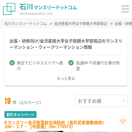
石川マンスリードットコム
金沢星稜大学女子短期大学部周辺
出張・研
出張・研修向け/金沢星稜大学女子短期大学部周辺のマンスリ
ーマンション・ウィークリーマンション情報
駅近でビジネスエリアへ直
高速Wi-Fi完備で仕事が快
行
適
もっと見る
19
件（1/1ページ）
割引キャンペーン
Kマンスリー金沢聖霊総合病院前（長町武家屋敷跡前）
206・２Ｆ・【中部屋】(No.774972)
お気