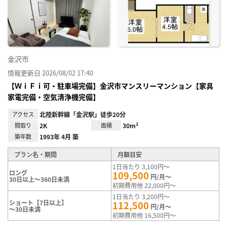
り登
録
金沢市
情報更新日 2026/08/02 17:40
【ＷｉＦｉ可・駐車場完備】金沢市マンスリーマンション【家具
家電完備・空気清浄機完備】
アクセス
北陸新幹線「金沢駅」徒歩20分
間取り
2K
面積
30m²
築年数
1993年 4月 築
プラン名・期間
月額目安
1日当たり 3,100円～
ロング
109,500
円/月～
30日以上～360日未満
初期費用他 22,000円～
1日当たり 3,200円～
ショート【7日以上】
112,500
円/月～
～30日未満
初期費用他 16,500円～