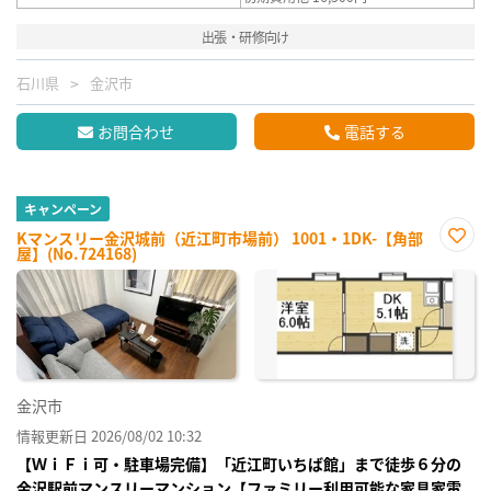
出張・研修向け
石川県
金沢市
お問合わせ
電話する
キャンペーン
Kマンスリー金沢城前（近江町市場前） 1001・1DK-【角部
屋】(No.724168)
お気
に入
り登
録
金沢市
情報更新日 2026/08/02 10:32
【ＷｉＦｉ可・駐車場完備】「近江町いちば館」まで徒歩６分の
金沢駅前マンスリーマンション【ファミリー利用可能な家具家電