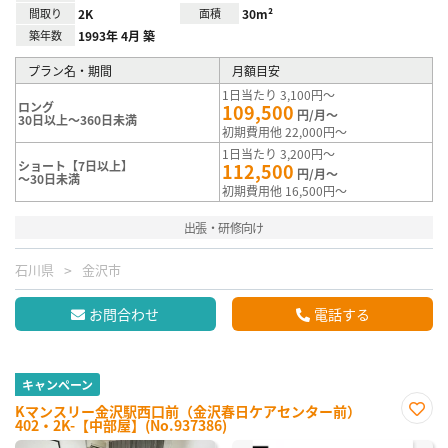
間取り
2K
面積
30m²
築年数
1993年 4月 築
プラン名・期間
月額目安
1日当たり 3,100円～
ロング
109,500
円/月～
30日以上～360日未満
初期費用他 22,000円～
1日当たり 3,200円～
ショート【7日以上】
112,500
円/月～
～30日未満
初期費用他 16,500円～
出張・研修向け
石川県
金沢市
お問合わせ
電話する
キャンペーン
Kマンスリー金沢駅西口前（金沢春日ケアセンター前）
402・2K-【中部屋】(No.937386)
お気
に入