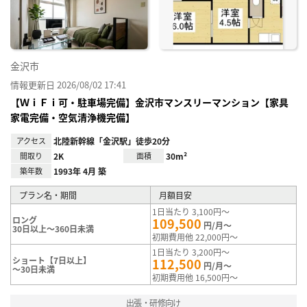
録
金沢市
情報更新日 2026/08/02 17:41
【ＷｉＦｉ可・駐車場完備】金沢市マンスリーマンション【家具
家電完備・空気清浄機完備】
アクセス
北陸新幹線「金沢駅」徒歩20分
間取り
2K
面積
30m²
築年数
1993年 4月 築
プラン名・期間
月額目安
1日当たり 3,100円～
ロング
109,500
円/月～
30日以上～360日未満
初期費用他 22,000円～
1日当たり 3,200円～
ショート【7日以上】
112,500
円/月～
～30日未満
初期費用他 16,500円～
出張・研修向け