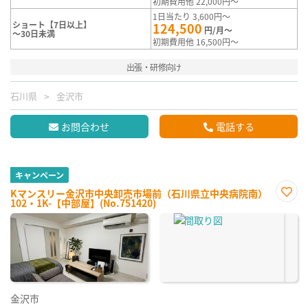
初期費用他 22,000円～
1日当たり 3,600円～
ショート【7日以上】
124,500
円/月～
～30日未満
初期費用他 16,500円～
出張・研修向け
石川県
金沢市
お問合わせ
電話する
キャンペーン
Kマンスリー金沢市中央卸売市場前（石川県立中央病院南）
102・1K-【中部屋】(No.751420)
お気
に入
り登
録
金沢市