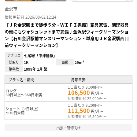
金沢市
情報更新日 2026/08/02 12:24
【ＪＲ金沢駅まで徒歩５分・ＷＩＦＩ完備】家具家電、調理器具
の他にもウォシュレットまで完備♪金沢駅ウィークリーマンショ
ン【石川金沢駅前マンスリーマンション・単身用ＪＲ金沢駅西口
前ウィークリーマンション】
アクセス
七尾線「中津幡駅」
間取り
1K
面積
29m²
築年数
1999年 1月 築
プラン名・期間
月額目安
1日当たり 3,000円～
ロング
106,500
円/月～
30日以上～360日未満
初期費用他 22,000円～
1日当たり 3,200円～
ショート【7日以上】
112,500
円/月～
～30日未満
初期費用他 16,500円～
出張・研修向け