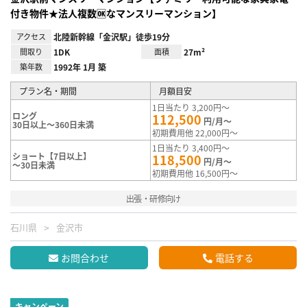
付き物件★法人複数🆗なマンスリーマンション】
アクセス
北陸新幹線「金沢駅」徒歩19分
間取り
1DK
面積
27m²
築年数
1992年 1月 築
プラン名・期間
月額目安
1日当たり 3,200円～
ロング
112,500
円/月～
30日以上～360日未満
初期費用他 22,000円～
1日当たり 3,400円～
ショート【7日以上】
118,500
円/月～
～30日未満
初期費用他 16,500円～
出張・研修向け
石川県
金沢市
お問合わせ
電話する
キャンペーン