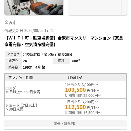
金沢市
情報更新日 2026/08/02 17:41
【ＷｉＦｉ可・駐車場完備】金沢市マンスリーマンション【家具
家電完備・空気清浄機完備】
アクセス
北陸新幹線「金沢駅」徒歩20分
間取り
2K
面積
30m²
築年数
1993年 4月 築
プラン名・期間
月額目安
1日当たり 3,100円～
ロング
109,500
円/月～
30日以上～360日未満
初期費用他 22,000円～
1日当たり 3,200円～
ショート【7日以上】
112,500
円/月～
～30日未満
初期費用他 16,500円～
出張・研修向け