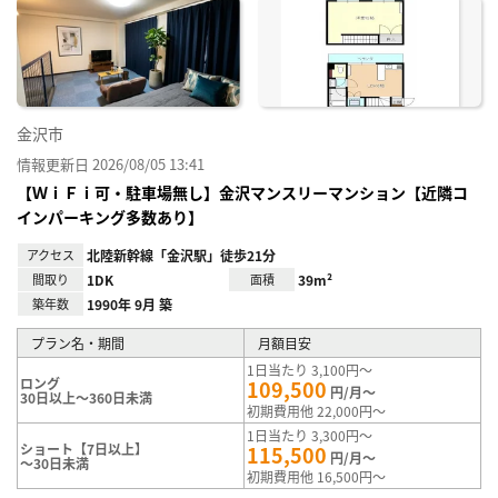
に入
り登
録
金沢市
情報更新日 2026/08/05 13:41
【ＷｉＦｉ可・駐車場無し】金沢マンスリーマンション【近隣コ
インパーキング多数あり】
アクセス
北陸新幹線「金沢駅」徒歩21分
間取り
1DK
面積
39m²
築年数
1990年 9月 築
プラン名・期間
月額目安
1日当たり 3,100円～
ロング
109,500
円/月～
30日以上～360日未満
初期費用他 22,000円～
1日当たり 3,300円～
ショート【7日以上】
115,500
円/月～
～30日未満
初期費用他 16,500円～