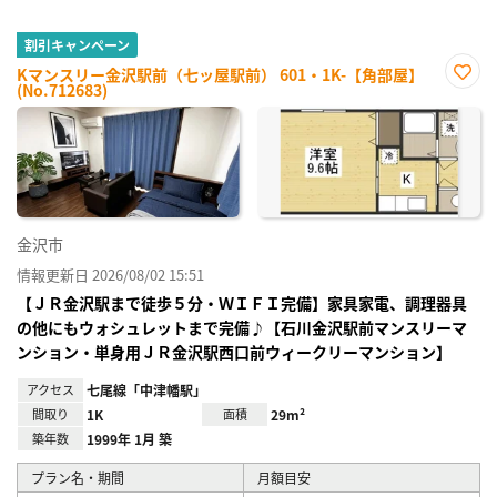
割引キャンペーン
Kマンスリー金沢駅前（七ッ屋駅前） 601・1K-【角部屋】
(No.712683)
お気
に入
り登
録
金沢市
情報更新日 2026/08/02 15:51
【ＪＲ金沢駅まで徒歩５分・ＷＩＦＩ完備】家具家電、調理器具
の他にもウォシュレットまで完備♪【石川金沢駅前マンスリーマ
ンション・単身用ＪＲ金沢駅西口前ウィークリーマンション】
アクセス
七尾線「中津幡駅」
間取り
1K
面積
29m²
築年数
1999年 1月 築
プラン名・期間
月額目安