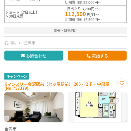
初期費用他 22,000円～
1日当たり 3,200円～
ショート【7日以上】
112,500
円/月～
～30日未満
初期費用他 16,500円～
出張・研修向け
石川県
金沢市
お問合わせ
電話する
キャンペーン
Kマンスリー金沢駅前（七ッ屋駅前） 205・２Ｆ・中部屋
(No.737379)
お気
に入
り登
録
金沢市