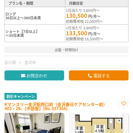
プラン名・期間
月額目安
1日当たり 3,800円～
ロング
130,500
円/月～
30日以上～360日未満
初期費用他 22,000円～
1日当たり 3,900円～
ショート【7日以上】
133,500
円/月～
～30日未満
初期費用他 16,500円～
出張・研修向け
石川県
金沢市
お問合わせ
電話する
割引キャンペーン
Kマンスリー金沢駅西口前（金沢春日ケアセンター前）
403・2K-【中部屋】(No.937366)
お気
に入
り登
録