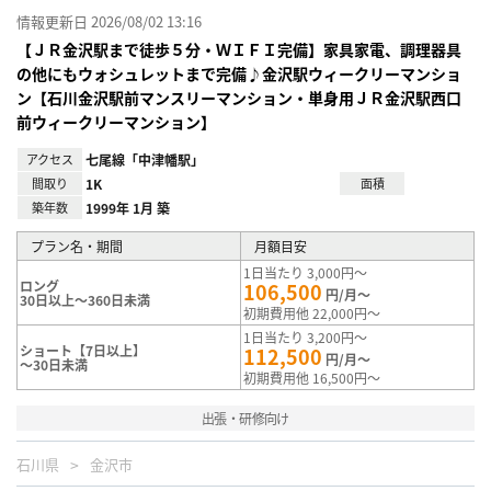
情報更新日 2026/08/02 13:16
【ＪＲ金沢駅まで徒歩５分・ＷＩＦＩ完備】家具家電、調理器具
の他にもウォシュレットまで完備♪金沢駅ウィークリーマンショ
ン【石川金沢駅前マンスリーマンション・単身用ＪＲ金沢駅西口
前ウィークリーマンション】
アクセス
七尾線「中津幡駅」
間取り
1K
面積
築年数
1999年 1月 築
プラン名・期間
月額目安
1日当たり 3,000円～
ロング
106,500
円/月～
30日以上～360日未満
初期費用他 22,000円～
1日当たり 3,200円～
ショート【7日以上】
112,500
円/月～
～30日未満
初期費用他 16,500円～
出張・研修向け
石川県
金沢市