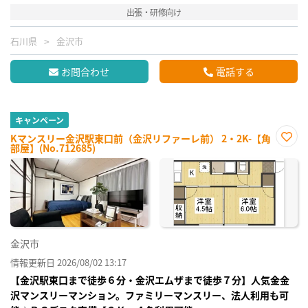
出張・研修向け
石川県
金沢市
お問合わせ
電話する
キャンペーン
Kマンスリー金沢駅東口前（金沢リファーレ前） 2・2K-【角
部屋】(No.712685)
お気
に入
り登
録
金沢市
情報更新日 2026/08/02 13:17
【金沢駅東口まで徒歩６分・金沢エムザまで徒歩７分】人気金金
沢マンスリーマンション。ファミリーマンスリー、法人利用も可