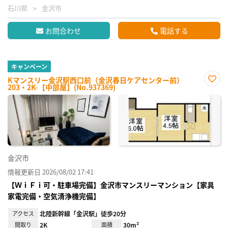
石川県
金沢市
お問合わせ
電話する
キャンペーン
Kマンスリー金沢駅西口前（金沢春日ケアセンター前）
203・2K-【中部屋】(No.937369)
お気
に入
り登
録
金沢市
情報更新日 2026/08/02 17:41
【ＷｉＦｉ可・駐車場完備】金沢市マンスリーマンション【家具
家電完備・空気清浄機完備】
アクセス
北陸新幹線「金沢駅」徒歩20分
間取り
2K
面積
30m²