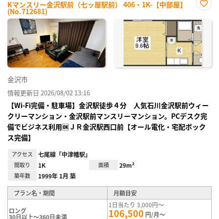
Kマンスリー金沢駅前（七ッ屋駅前） 406・1K-【中部屋】
(No.712681)
お気
に入
り登
録
金沢市
情報更新日 2026/08/02 13:16
【Wi-Fi完備・駐車場】金沢駅徒歩４分 人気石川金沢駅前ウィー
クリーマンション・金沢駅前マンスリーマンション。PCデスク完
備でビジネス利用🆗ＪＲ金沢駅西口前【オール電化・宅配ボック
ス完備】
アクセス
七尾線「中津幡駅」
間取り
1K
面積
29m²
築年数
1999年 1月 築
プラン名・期間
月額目安
1日当たり 3,000円～
ロング
106,500
円/月～
30日以上～360日未満