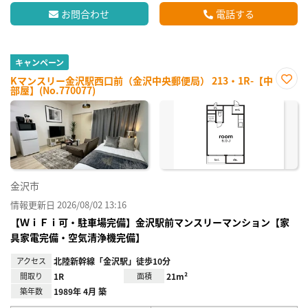
お問合わせ
電話する
キャンペーン
Kマンスリー金沢駅西口前（金沢中央郵便局） 213・1R-【中
部屋】(No.770077)
お気
に入
り登
録
金沢市
情報更新日 2026/08/02 13:16
【ＷｉＦｉ可・駐車場完備】金沢駅前マンスリーマンション【家
具家電完備・空気清浄機完備】
アクセス
北陸新幹線「金沢駅」徒歩10分
間取り
1R
面積
21m²
築年数
1989年 4月 築