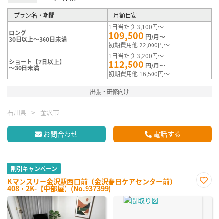
プラン名・期間
月額目安
1日当たり 3,100円～
ロング
109,500
円/月～
30日以上～360日未満
初期費用他 22,000円～
1日当たり 3,200円～
ショート【7日以上】
112,500
円/月～
～30日未満
初期費用他 16,500円～
出張・研修向け
石川県
金沢市
お問合わせ
電話する
割引キャンペーン
Kマンスリー金沢駅西口前（金沢春日ケアセンター前）
408・2K-【中部屋】(No.937399)
お気
に入
り登
録