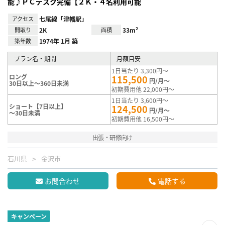
能♪ＰＣデスク完備【２Ｋ・４名利用可能
アクセス
七尾線「津幡駅」
間取り
2K
面積
33m²
築年数
1974年 1月 築
プラン名・期間
月額目安
1日当たり 3,300円～
ロング
115,500
円/月～
30日以上～360日未満
初期費用他 22,000円～
1日当たり 3,600円～
ショート【7日以上】
124,500
円/月～
～30日未満
初期費用他 16,500円～
出張・研修向け
石川県
金沢市
お問合わせ
電話する
キャンペーン