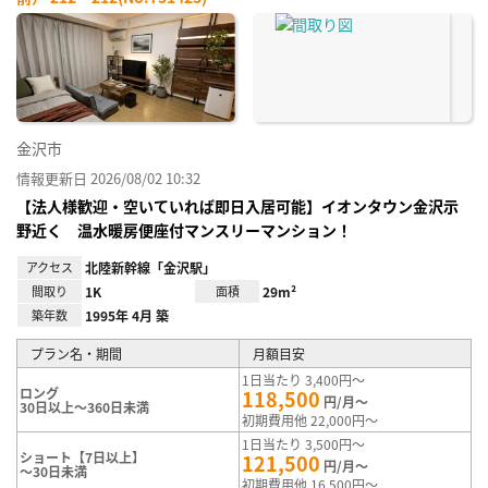
お気
に入
り登
録
金沢市
情報更新日 2026/08/02 10:32
【法人様歓迎・空いていれば即日入居可能】イオンタウン金沢示
野近く 温水暖房便座付マンスリーマンション！
アクセス
北陸新幹線「金沢駅」
間取り
1K
面積
29m²
築年数
1995年 4月 築
プラン名・期間
月額目安
1日当たり 3,400円～
ロング
118,500
円/月～
30日以上～360日未満
初期費用他 22,000円～
1日当たり 3,500円～
ショート【7日以上】
121,500
円/月～
～30日未満
初期費用他 16,500円～