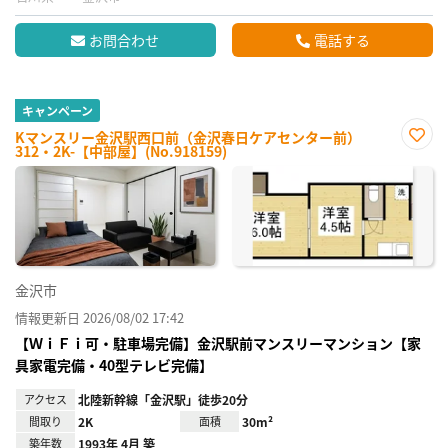
お問合わせ
電話する
キャンペーン
Kマンスリー金沢駅西口前（金沢春日ケアセンター前）
312・2K-【中部屋】(No.918159)
お気
に入
り登
録
金沢市
情報更新日 2026/08/02 17:42
【ＷｉＦｉ可・駐車場完備】金沢駅前マンスリーマンション【家
具家電完備・40型テレビ完備】
アクセス
北陸新幹線「金沢駅」徒歩20分
間取り
2K
面積
30m²
築年数
1993年 4月 築