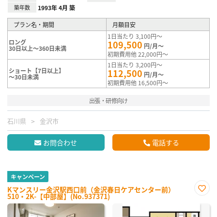
築年数
1993年 4月 築
プラン名・期間
月額目安
1日当たり 3,100円～
ロング
109,500
円/月～
30日以上～360日未満
初期費用他 22,000円～
1日当たり 3,200円～
ショート【7日以上】
112,500
円/月～
～30日未満
初期費用他 16,500円～
出張・研修向け
石川県
金沢市
お問合わせ
電話する
キャンペーン
Kマンスリー金沢駅西口前（金沢春日ケアセンター前）
510・2K-【中部屋】(No.937371)
お気
に入
り登