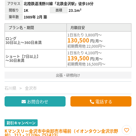
アクセス
北陸鉄道浅野川線「北鉄金沢駅」徒歩19分
間取り
1K
面積
23.1m²
築年数
1989年 2月 築
プラン名・期間
月額目安
1日当たり 3,800円～
ロング
130,500
円/月～
30日以上～360日未満
初期費用他 22,000円～
1日当たり 4,100円～
ショート【7日以上】
139,500
円/月～
～30日未満
初期費用他 16,500円～
出張・研修向け
石川県
金沢市
お問合わせ
電話する
割引キャンペーン
Kマンスリー金沢市中央卸売市場前（イオンタウン金沢示野
前） 212・212(No.751423)