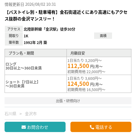
情報更新日 2026/08/02 10:31
【バストイレ別・駐車場有】金石街道近くにあり高速にもアクセ
ス抜群の金沢マンスリー！
アクセス
北陸新幹線「金沢駅」徒歩30分
間取り
1K
面積
築年数
1992年 2月 築
プラン名・期間
月額目安
1日当たり 3,200円～
ロング
112,500
円/月～
30日以上～360日未満
初期費用他 22,000円～
1日当たり 3,600円～
ショート【7日以上】
124,500
円/月～
～30日未満
初期費用他 16,500円～
出張・研修向け
石川県
金沢市
お問合わせ
電話する