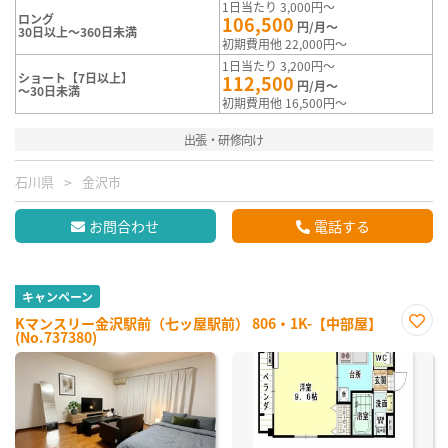
1日当たり 3,000円～
ロング
106,500
円/月～
30日以上～360日未満
初期費用他 22,000円～
1日当たり 3,200円～
ショート【7日以上】
112,500
円/月～
～30日未満
初期費用他 16,500円～
出張・研修向け
石川県
金沢市
お問合わせ
電話する
キャンペーン
Kマンスリー金沢駅前（七ッ屋駅前） 806・1K-【中部屋】
(No.737380)
お気
に入
り登
録