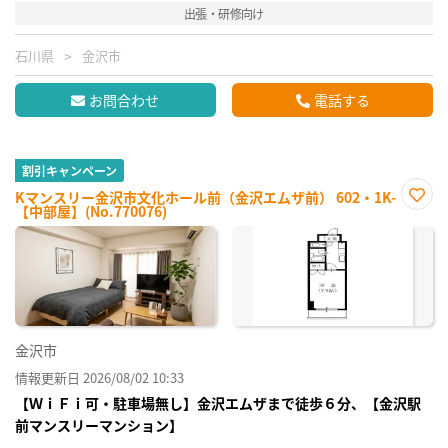
出張・研修向け
石川県
金沢市
お問合わせ
電話する
割引キャンペーン
Kマンスリー金沢市文化ホール前（金沢エムザ前） 602・1K-
【中部屋】(No.770076)
お気
に入
り登
録
金沢市
情報更新日 2026/08/02 10:33
【ＷｉＦｉ可・駐車場無し】金沢エムザまで徒歩６分、【金沢駅
前マンスリーマンション】