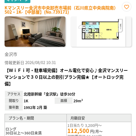
Kマンスリー金沢市中央卸売市場前（石川県立中央病院南）
502・1K-【中部屋】(No.739171)
お気
に入
り登
録
金沢市
情報更新日 2026/08/02 10:31
【ＷｉＦｉ可・駐車場完備】オール電化で安心♪金沢マンスリー
マンションで３０日以上の割引プラン完備★【オートロック完
備】
アクセス
北陸新幹線「金沢駅」徒歩30分
間取り
1K
面積
29m²
築年数
1992年 2月 築
プラン名・期間
月額目安
1日当たり 3,200円～
ロング
112,500
円/月～
30日以上～360日未満