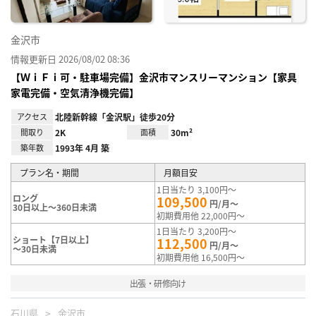
金沢市
情報更新日 2026/08/02 08:36
【ＷｉＦｉ可・駐車場完備】金沢市マンスリーマンション【家具
家電完備・空気清浄機完備】
アクセス
北陸新幹線「金沢駅」徒歩20分
間取り
2K
面積
30m²
築年数
1993年 4月 築
プラン名・期間
月額目安
1日当たり 3,100円～
ロング
109,500
円/月～
30日以上～360日未満
初期費用他 22,000円～
1日当たり 3,200円～
ショート【7日以上】
112,500
円/月～
～30日未満
初期費用他 16,500円～
出張・研修向け
石川県
金沢市