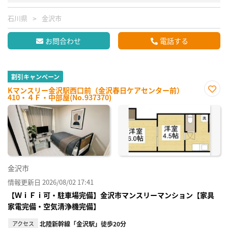
石川県
金沢市
お問合わせ
電話する
割引キャンペーン
Kマンスリー金沢駅西口前（金沢春日ケアセンター前）
410・４Ｆ・中部屋(No.937370)
お気
に入
り登
録
金沢市
情報更新日 2026/08/02 17:41
【ＷｉＦｉ可・駐車場完備】金沢市マンスリーマンション【家具
家電完備・空気清浄機完備】
アクセス
北陸新幹線「金沢駅」徒歩20分