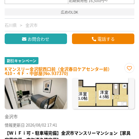
初期費用他 16,500円～
広めのLDK
石川県
金沢市
お問合わせ
電話する
割引キャンペーン
Kマンスリー金沢駅西口前（金沢春日ケアセンター前）
410・４Ｆ・中部屋(No.937370)
お気
に入
り登
録
金沢市
情報更新日 2026/08/02 17:41
【ＷｉＦｉ可・駐車場完備】金沢市マンスリーマンション【家具