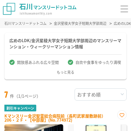
石川マンスリードットコム
金沢星稜大学女子短期大学部周辺
広めのLD
広めのLDK/金沢星稜大学女子短期大学部周辺のマンスリーマ
ンション・ウィークリーマンション情報
開放感あふれる広々空間
自炊や食事をゆったり満喫
もっと見る
7
件（1/1ページ）
割引キャンペーン
Kマンスリー金沢聖霊総合病院前（長町武家屋敷跡前）
206・２Ｆ・【中部屋】(No.774972)
お気
に入
り登