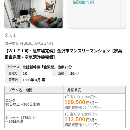
に入
り登
録
金沢市
情報更新日 2026/08/02 17:41
【ＷｉＦｉ可・駐車場完備】金沢市マンスリーマンション【家具
家電完備・空気清浄機完備】
アクセス
北陸新幹線「金沢駅」徒歩20分
間取り
2K
面積
30m²
築年数
1993年 4月 築
プラン名・期間
月額目安
1日当たり 3,100円～
ロング
109,500
円/月～
30日以上～360日未満
初期費用他 22,000円～
1日当たり 3,200円～
ショート【7日以上】
112,500
円/月～
～30日未満
初期費用他 16,500円～