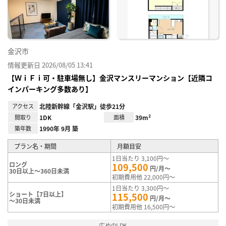
録
金沢市
情報更新日 2026/08/05 13:41
【ＷｉＦｉ可・駐車場無し】金沢マンスリーマンション【近隣コ
インパーキング多数あり】
アクセス
北陸新幹線「金沢駅」徒歩21分
間取り
1DK
面積
39m²
築年数
1990年 9月 築
プラン名・期間
月額目安
1日当たり 3,100円～
ロング
109,500
円/月～
30日以上～360日未満
初期費用他 22,000円～
1日当たり 3,300円～
ショート【7日以上】
115,500
円/月～
～30日未満
初期費用他 16,500円～
広めのLDK