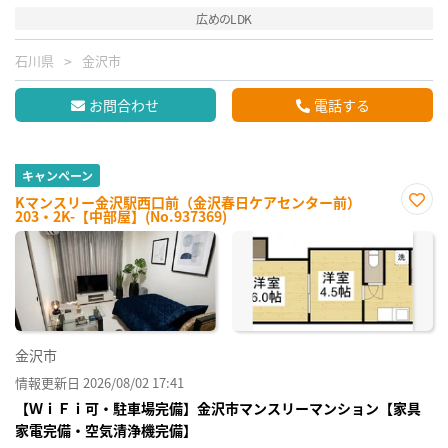
広めのLDK
石川県
金沢市
お問合わせ
電話する
キャンペーン
Kマンスリー金沢駅西口前（金沢春日ケアセンター前）
203・2K-【中部屋】(No.937369)
お気
に入
り登
録
金沢市
情報更新日 2026/08/02 17:41
【ＷｉＦｉ可・駐車場完備】金沢市マンスリーマンション【家具
家電完備・空気清浄機完備】