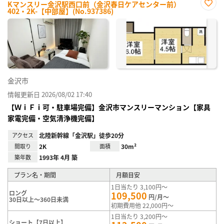
Kマンスリー金沢駅西口前（金沢春日ケアセンター前）
402・2K-【中部屋】(No.937386)
お気
に入
り登
録
金沢市
情報更新日 2026/08/02 17:40
【ＷｉＦｉ可・駐車場完備】金沢市マンスリーマンション【家具
家電完備・空気清浄機完備】
アクセス
北陸新幹線「金沢駅」徒歩20分
間取り
2K
面積
30m²
築年数
1993年 4月 築
プラン名・期間
月額目安
1日当たり 3,100円～
ロング
109,500
円/月～
30日以上～360日未満
初期費用他 22,000円～
1日当たり 3,200円～
ショート【7日以上】