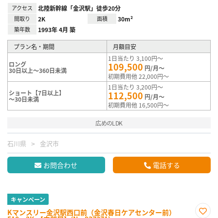
アクセス
北陸新幹線「金沢駅」徒歩20分
間取り
2K
面積
30m²
築年数
1993年 4月 築
プラン名・期間
月額目安
1日当たり 3,100円～
ロング
109,500
円/月～
30日以上～360日未満
初期費用他 22,000円～
1日当たり 3,200円～
ショート【7日以上】
112,500
円/月～
～30日未満
初期費用他 16,500円～
広めのLDK
石川県
金沢市
お問合わせ
電話する
キャンペーン
Kマンスリー金沢駅西口前（金沢春日ケアセンター前）