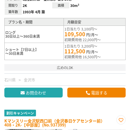
間取り
2K
面積
30m²
築年数
1993年 4月 築
プラン名・期間
月額目安
1日当たり 3,100円～
ロング
109,500
円/月～
30日以上～360日未満
初期費用他 22,000円～
1日当たり 3,200円～
ショート【7日以上】
112,500
円/月～
～30日未満
初期費用他 16,500円～
広めのLDK
石川県
金沢市
お問合わせ
電話する
割引キャンペーン
Kマンスリー金沢駅西口前（金沢春日ケアセンター前）
408・2K-【中部屋】(No.937399)
お気