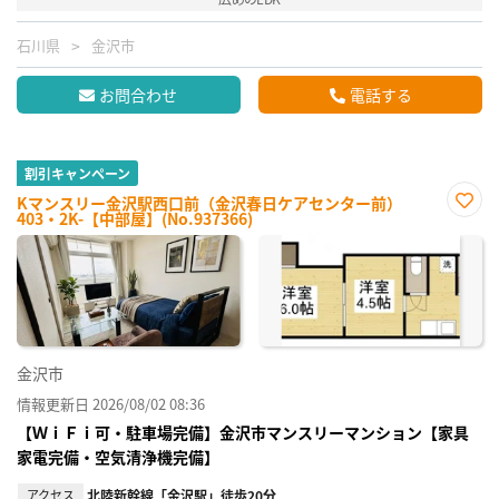
石川県
金沢市
お問合わせ
電話する
割引キャンペーン
Kマンスリー金沢駅西口前（金沢春日ケアセンター前）
403・2K-【中部屋】(No.937366)
お気
に入
り登
録
金沢市
情報更新日 2026/08/02 08:36
【ＷｉＦｉ可・駐車場完備】金沢市マンスリーマンション【家具
家電完備・空気清浄機完備】
アクセス
北陸新幹線「金沢駅」徒歩20分