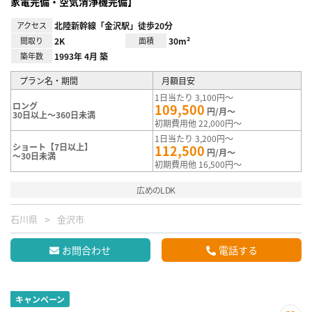
家電完備・空気清浄機完備】
アクセス
北陸新幹線「金沢駅」徒歩20分
間取り
2K
面積
30m²
築年数
1993年 4月 築
プラン名・期間
月額目安
1日当たり 3,100円～
ロング
109,500
円/月～
30日以上～360日未満
初期費用他 22,000円～
1日当たり 3,200円～
ショート【7日以上】
112,500
円/月～
～30日未満
初期費用他 16,500円～
広めのLDK
石川県
金沢市
お問合わせ
電話する
キャンペーン