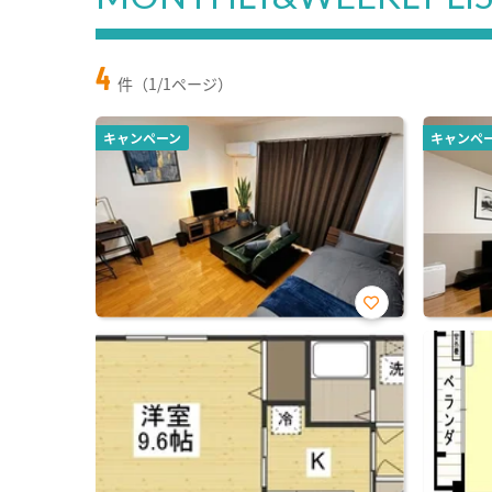
4
件（1/1ページ）
キャンペーン
キャンペ
お気
に入
り登
録