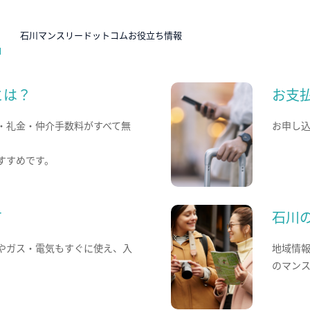
N
石川マンスリードットコムお役立ち情報
とは？
お支
・礼金・仲介手数料がすべて無
お申し
すすめです。
て
石川
やガス・電気もすぐに使え、入
地域情
のマン