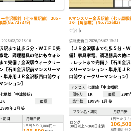
ー金沢駅前（七ッ屋駅前） 205・
Kマンスリー金沢駅前（七ッ屋駅前
(No.737379)
1K-【角部屋】(No.712683)
金沢市
26/08/02 13:16
情報更新日 2026/08/02 15:51
沢駅まで徒歩５分・ＷＩＦＩ完
【ＪＲ金沢駅まで徒歩５分・Ｗ
家電、調理器具の他にもウォシ
備】家具家電、調理器具の他に
まで完備♪金沢駅ウィークリー
ュレットまで完備♪【石川金沢
ン【石川金沢駅前マンスリーマ
スリーマンション・単身用ＪＲ
・単身用ＪＲ金沢駅西口前ウィ
口前ウィークリーマンション】
マンション】
七尾線「中津幡駅」
アクセス
七尾線「中津幡駅」
1K
29m
間取り
面積
1K
1999年 1月 築
面積
築年数
1999年 1月 築
プラン名・期間
月額目安
・期間
月額目安
1日当たり 3,
ロング
106,50
1日当たり 3,000円～
30日以上～360日未満
106,500
初期費用他 2