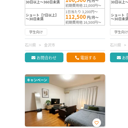
円/月～
30日以上～360日未満
30日以上～
初期費用他 22,000円～
1日当たり 3,200円～
ショート【7日以上】
ショート【
112,500
円/月～
～30日未満
～30日未
初期費用他 16,500円～
学生向け
学生向
石川県
金沢市
石川県
お問合わせ
電話する
お
キャンペーン