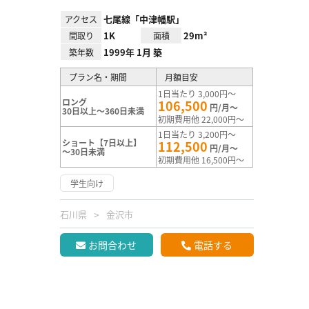
七尾線「中津幡駅」
アクセス
1K
29m²
間取り
面積
1999年 1月 築
築年数
プラン名・期間
月額目安
1日当たり 3,000円～
ロング
106,500
円/月～
30日以上～360日未満
初期費用他 22,000円～
1日当たり 3,200円～
ショート【7日以上】
112,500
円/月～
～30日未満
初期費用他 16,500円～
学生向け
石川県
金沢市
お問合わせ
電話する