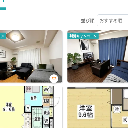
並び順
ーン
割引キャンペーン
お気
に入
り登
録