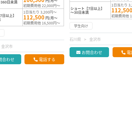
円/月～
360日未満
1日当たり 3,
初期費用他 22,000円～
ショート【7日以上】
112,50
1日当たり 3,200円～
～30日未満
7日以上】
112,500
初期費用他 1
円/月～
満
初期費用他 16,500円～
学生向け
け
石川県
金沢市
金沢市
お問合わせ
電
問合わせ
電話する