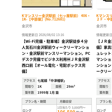
Kマンスリー金沢駅前（七ッ屋駅前） 406・
Kマンスリ
1K-【中部屋】(No.712681)
２Ｆ・中部屋
金沢市
金沢市
情報更新日 2026/08/02 13:16
情報更新日 20
【Wi-Fi完備・駐車場】金沢駅徒歩４分
【ＪＲ金
人気石川金沢駅前ウィークリーマンショ
備】家具
ン・金沢駅前マンスリーマンション。PC
ュレット
デスク完備でビジネス利用🆗ＪＲ金沢駅
マンショ
西口前【オール電化・宅配ボックス完
ンション
備】
ークリー
七尾線「中津幡駅」
アクセス
アクセス
1K
29m²
間取り
面積
間取り
1999年 1月 築
築年数
築年数
プラン名・期間
月額目安
プラン名
1日当たり 3,000円～
ロング
ロング
106,500