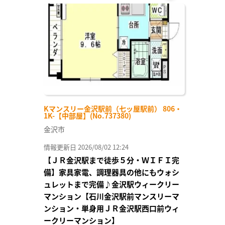
お気
に入
り登
録
Kマンスリー金沢駅前（七ッ屋駅前） 806・
1K-【中部屋】(No.737380)
金沢市
情報更新日 2026/08/02 12:24
【ＪＲ金沢駅まで徒歩５分・ＷＩＦＩ完
備】家具家電、調理器具の他にもウォシ
ュレットまで完備♪金沢駅ウィークリー
マンション【石川金沢駅前マンスリーマ
ンション・単身用ＪＲ金沢駅西口前ウィ
ークリーマンション】