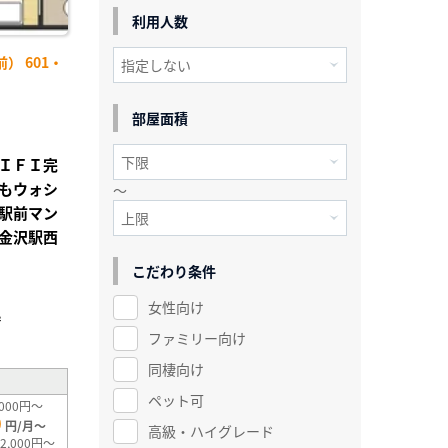
利用人数
） 601・
部屋面積
ＩＦＩ完
もウォシ
～
駅前マン
金沢駅西
こだわり条件
女性向け
²
ファミリー向け
同棲向け
ペット可
000円～
0
円/月～
高級・ハイグレード
2,000円～