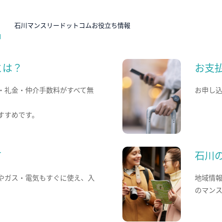
N
石川マンスリードットコムお役立ち情報
とは？
お支
・礼金・仲介手数料がすべて無
お申し
すすめです。
て
石川
やガス・電気もすぐに使え、入
地域情
のマン