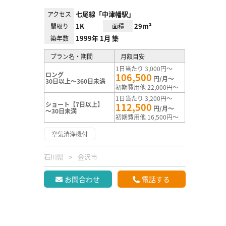
七尾線「中津幡駅」
アクセス
1K
29m²
間取り
面積
1999年 1月 築
築年数
プラン名・期間
月額目安
1日当たり 3,000円～
ロング
106,500
円/月～
30日以上～360日未満
初期費用他 22,000円～
1日当たり 3,200円～
ショート【7日以上】
112,500
円/月～
～30日未満
初期費用他 16,500円～
空気清浄機付
石川県
金沢市
お問合わせ
電話する