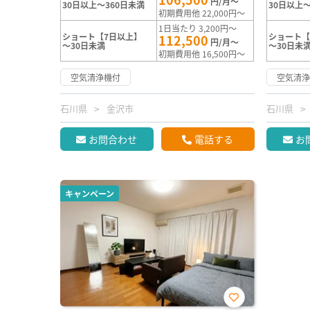
円/月～
30日以上～360日未満
30日以上～
初期費用他 22,000円～
1日当たり 3,200円～
ショート【7日以上】
ショート【
112,500
円/月～
～30日未満
～30日未
初期費用他 16,500円～
空気清浄機付
空気清
石川県
金沢市
石川県
お問合わせ
電話する
お
キャンペーン