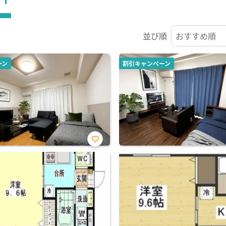
並び順
ーン
割引キャンペーン
お気
に入
り登
録