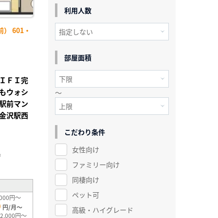
利用人数
） 601・
部屋面積
ＩＦＩ完
もウォシ
～
駅前マン
金沢駅西
こだわり条件
女性向け
²
ファミリー向け
同棲向け
ペット可
000円～
0
円/月～
高級・ハイグレード
2,000円～