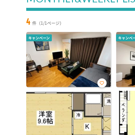
4
件（1/1ページ）
キャンペーン
キャンペ
お気
に入
り登
録