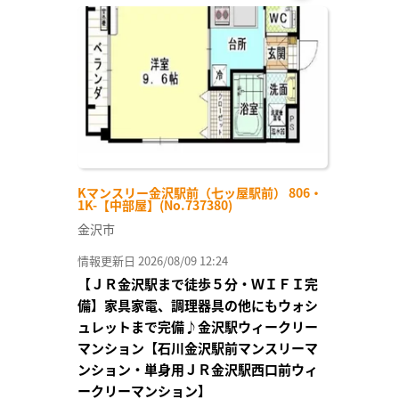
お気
に入
り登
録
Kマンスリー金沢駅前（七ッ屋駅前） 806・
1K-【中部屋】(No.737380)
金沢市
情報更新日 2026/08/09 12:24
【ＪＲ金沢駅まで徒歩５分・ＷＩＦＩ完
備】家具家電、調理器具の他にもウォシ
ュレットまで完備♪金沢駅ウィークリー
マンション【石川金沢駅前マンスリーマ
ンション・単身用ＪＲ金沢駅西口前ウィ
ークリーマンション】