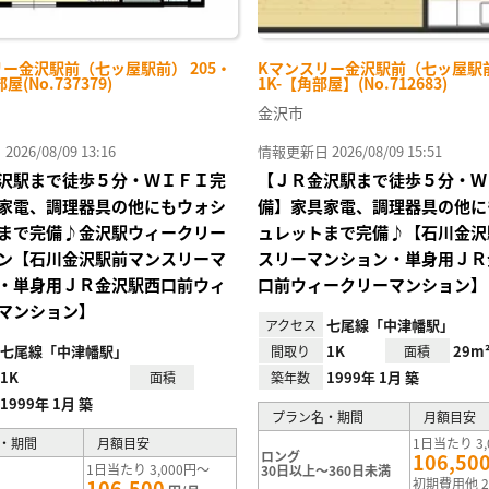
ー金沢駅前（七ッ屋駅前） 205・
Kマンスリー金沢駅前（七ッ屋駅前
(No.737379)
1K-【角部屋】(No.712683)
金沢市
26/08/09 13:16
情報更新日 2026/08/09 15:51
沢駅まで徒歩５分・ＷＩＦＩ完
【ＪＲ金沢駅まで徒歩５分・Ｗ
家電、調理器具の他にもウォシ
備】家具家電、調理器具の他に
まで完備♪金沢駅ウィークリー
ュレットまで完備♪【石川金沢
ン【石川金沢駅前マンスリーマ
スリーマンション・単身用ＪＲ
・単身用ＪＲ金沢駅西口前ウィ
口前ウィークリーマンション】
マンション】
七尾線「中津幡駅」
アクセス
七尾線「中津幡駅」
1K
29m
間取り
面積
1K
1999年 1月 築
面積
築年数
1999年 1月 築
プラン名・期間
月額目安
・期間
月額目安
1日当たり 3,
ロング
106,50
1日当たり 3,000円～
30日以上～360日未満
106,500
初期費用他 2