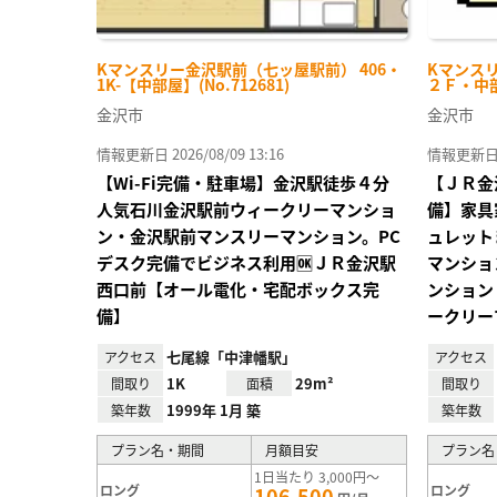
Kマンスリー金沢駅前（七ッ屋駅前） 406・
Kマンスリ
1K-【中部屋】(No.712681)
２Ｆ・中部屋
金沢市
金沢市
情報更新日 2026/08/09 13:16
情報更新日 20
【Wi-Fi完備・駐車場】金沢駅徒歩４分
【ＪＲ金
人気石川金沢駅前ウィークリーマンショ
備】家具
ン・金沢駅前マンスリーマンション。PC
ュレット
デスク完備でビジネス利用🆗ＪＲ金沢駅
マンショ
西口前【オール電化・宅配ボックス完
ンション
備】
ークリー
七尾線「中津幡駅」
アクセス
アクセス
1K
29m²
間取り
面積
間取り
1999年 1月 築
築年数
築年数
プラン名・期間
月額目安
プラン名
1日当たり 3,000円～
ロング
ロング
106,500