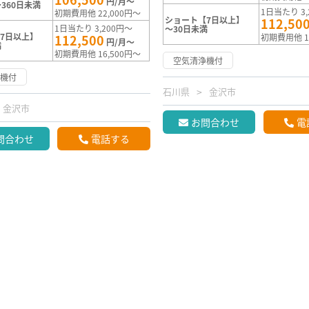
円/月～
360日未満
1日当たり 3,
初期費用他 22,000円～
ショート【7日以上】
112,50
1日当たり 3,200円～
～30日未満
7日以上】
112,500
初期費用他 1
円/月～
満
初期費用他 16,500円～
空気清浄機付
浄機付
石川県
金沢市
金沢市
お問合わせ
電
問合わせ
電話する