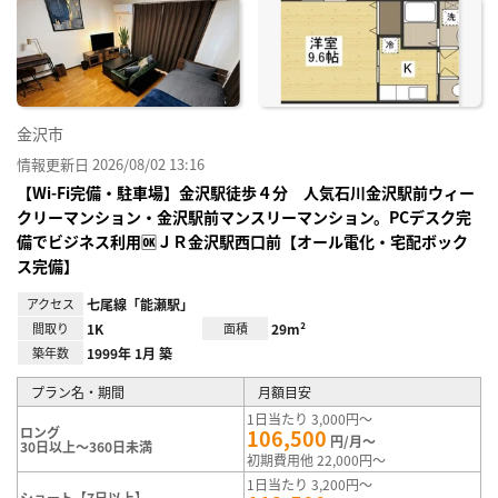
に入
り登
録
金沢市
情報更新日 2026/08/02 13:16
【Wi-Fi完備・駐車場】金沢駅徒歩４分 人気石川金沢駅前ウィー
クリーマンション・金沢駅前マンスリーマンション。PCデスク完
備でビジネス利用🆗ＪＲ金沢駅西口前【オール電化・宅配ボック
ス完備】
アクセス
七尾線「能瀬駅」
間取り
1K
面積
29m²
築年数
1999年 1月 築
プラン名・期間
月額目安
1日当たり 3,000円～
ロング
106,500
円/月～
30日以上～360日未満
初期費用他 22,000円～
1日当たり 3,200円～
ショート【7日以上】