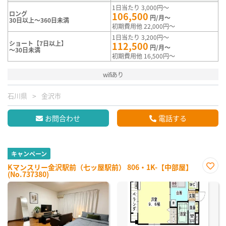
1日当たり 3,000円～
ロング
106,500
円/月～
30日以上～360日未満
初期費用他 22,000円～
1日当たり 3,200円～
ショート【7日以上】
112,500
円/月～
～30日未満
初期費用他 16,500円～
wifiあり
石川県
金沢市
お問合わせ
電話する
キャンペーン
Kマンスリー金沢駅前（七ッ屋駅前） 806・1K-【中部屋】
(No.737380)
お気
に入
り登
録