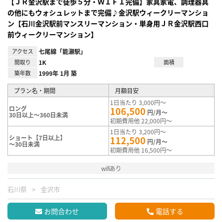
【ＪＲ金沢駅まで徒歩５分・ＷＩＦＩ完備】家具家電、調理器具
の他にもウォシュレットまで完備♪金沢駅ウィークリーマンショ
ン【石川金沢駅前マンスリーマンション・単身用ＪＲ金沢駅西口
前ウィークリーマンション】
アクセス
七尾線「能瀬駅」
間取り
1K
面積
築年数
1999年 1月 築
プラン名・期間
月額目安
1日当たり 3,000円～
ロング
106,500
円/月～
30日以上～360日未満
初期費用他 22,000円～
1日当たり 3,200円～
ショート【7日以上】
112,500
円/月～
～30日未満
初期費用他 16,500円～
wifiあり
石川県
金沢市
お問合わせ
電話する