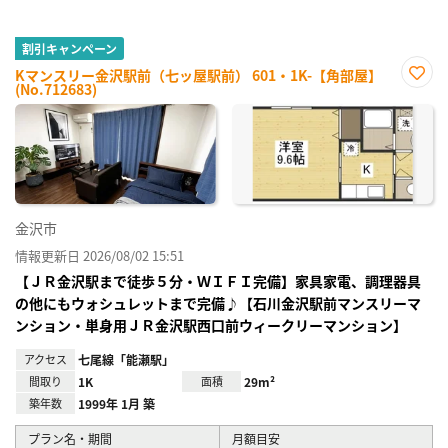
割引キャンペーン
Kマンスリー金沢駅前（七ッ屋駅前） 601・1K-【角部屋】
(No.712683)
お気
に入
り登
録
金沢市
情報更新日 2026/08/02 15:51
【ＪＲ金沢駅まで徒歩５分・ＷＩＦＩ完備】家具家電、調理器具
の他にもウォシュレットまで完備♪【石川金沢駅前マンスリーマ
ンション・単身用ＪＲ金沢駅西口前ウィークリーマンション】
アクセス
七尾線「能瀬駅」
間取り
1K
面積
29m²
築年数
1999年 1月 築
プラン名・期間
月額目安