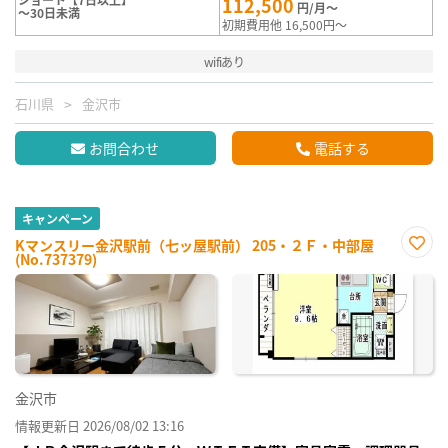
112,500
円/月～
～30日未満
初期費用他 16,500円～
wifiあり
石川県
金沢市
お問合わせ
電話する
キャンペーン
Kマンスリー金沢駅前（七ッ屋駅前） 205・２Ｆ・中部屋
(No.737379)
お気
に入
り登
録
金沢市
情報更新日 2026/08/02 13:16