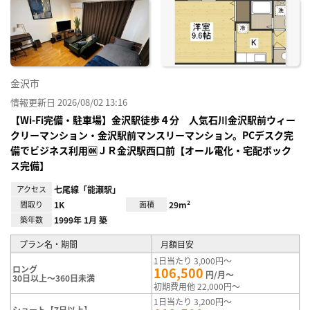
に入
り登
録
金沢市
情報更新日 2026/08/02 13:16
【Wi-Fi完備・駐車場】金沢駅徒歩４分 人気石川金沢駅前ウィー
クリーマンション・金沢駅前マンスリーマンション。PCデスク完
備でビジネス利用🆗ＪＲ金沢駅西口前【オール電化・宅配ボック
ス完備】
アクセス
七尾線「能瀬駅」
間取り
1K
面積
29m²
築年数
1999年 1月 築
プラン名・期間
月額目安
1日当たり 3,000円～
ロング
106,500
円/月～
30日以上～360日未満
初期費用他 22,000円～
1日当たり 3,200円～
ショート【7日以上】