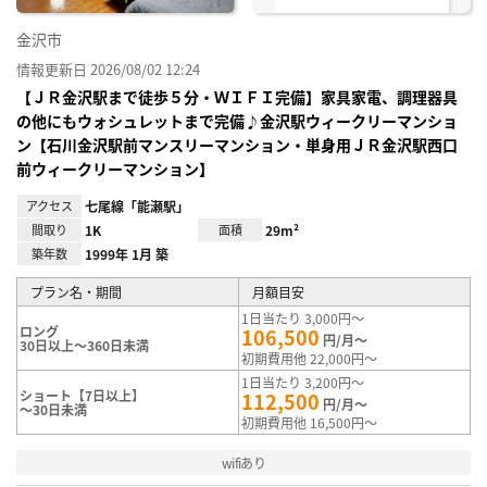
金沢市
情報更新日 2026/08/02 12:24
【ＪＲ金沢駅まで徒歩５分・ＷＩＦＩ完備】家具家電、調理器具
の他にもウォシュレットまで完備♪金沢駅ウィークリーマンショ
ン【石川金沢駅前マンスリーマンション・単身用ＪＲ金沢駅西口
前ウィークリーマンション】
アクセス
七尾線「能瀬駅」
間取り
1K
面積
29m²
築年数
1999年 1月 築
プラン名・期間
月額目安
1日当たり 3,000円～
ロング
106,500
円/月～
30日以上～360日未満
初期費用他 22,000円～
1日当たり 3,200円～
ショート【7日以上】
112,500
円/月～
～30日未満
初期費用他 16,500円～
wifiあり