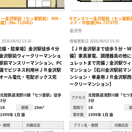
ー金沢駅前（七ッ屋駅前） 406・
Kマンスリー金沢駅前（七ッ屋駅前
屋】(No.712681)
２Ｆ・中部屋(No.737379)
金沢市
26/08/02 13:16
情報更新日 2026/08/02 13:16
Fi完備・駐車場】金沢駅徒歩４分
【ＪＲ金沢駅まで徒歩５分・Ｗ
金沢駅前ウィークリーマンショ
備】家具家電、調理器具の他に
駅前マンスリーマンション。PC
ュレットまで完備♪金沢駅ウィ
備でビジネス利用🆗ＪＲ金沢駅
マンション【石川金沢駅前マン
オール電化・宅配ボックス完
ンション・単身用ＪＲ金沢駅西
ークリーマンション】
北陸鉄道浅野川線「七ツ屋駅」徒歩
北陸鉄道浅野川線「七ツ
アクセス
3分
3分
1K
29m²
1K
面積
間取り
1999年 1月 築
1999年 1月 築
築年数
・期間
月額目安
プラン名・期間
月額目安