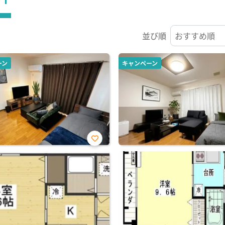
並び順
ーン
キャンペーン
お気
に入
り登
録