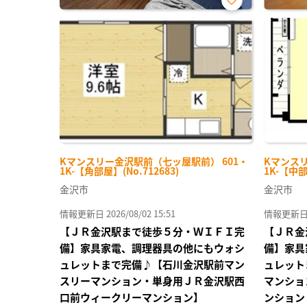
お気
に入
り登
録
Kマンスリー金沢駅前（七ッ屋駅前） 601・
Kマンスリ
1K-【角部屋】(No.712683)
1K-【中部
金沢市
金沢市
情報更新日 2026/08/02 15:51
情報更新日 20
【ＪＲ金沢駅まで徒歩５分・ＷＩＦＩ完
【ＪＲ金
備】家具家電、調理器具の他にもウォシ
備】家具
ュレットまで完備♪【石川金沢駅前マン
ュレット
スリーマンション・単身用ＪＲ金沢駅西
マンショ
口前ウィークリーマンション】
ンション