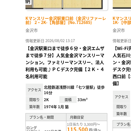
Kマンスリー金沢駅東口前（金沢リファーレ
Kマンスリ
前） 2・2K-【角部屋】(No.712685)
1K-【中部
金沢市
金沢市
情報更新日 2026/08/02 13:17
情報更新日 20
【金沢駅東口まで徒歩６分・金沢エムザ
【Wi-
まで徒歩７分】人気金金沢マンスリーマ
人気石川
ンション。ファミリーマンスリー、法人
ン・金沢
利用も可能♪ＰＣデスク完備【２Ｋ・４
デスク完
名利用可能
西口前【
備】
北陸鉄道浅野川線「七ツ屋駅」徒歩
アクセス
16分
アクセス
2K
33m²
間取り
面積
1974年 1月 築
築年数
間取り
築年数
プラン名・期間
月額目安
1日当たり 3,300円～
プラン名
ロング
115,500
円/月～