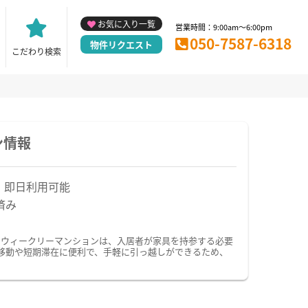
お気に入り一覧
営業時間：9:00am～6:00pm
050-7587-6318
物件リクエスト
こだわり検索
ン情報
！即日利用可能
済み
・ウィークリーマンションは、入居者が家具を持参する必要
移動や短期滞在に便利で、手軽に引っ越しができるため、