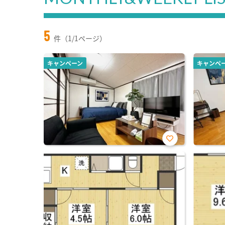
5
件（1/1ページ）
キャンペーン
キャンペ
お気
に入
り登
録