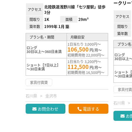
ークリー
北陸鉄道浅野川線「七ツ屋駅」徒歩
アクセス
3分
アクセス
1K
29m²
間取り
面積
1999年 1月 築
築年数
間取り
築年数
プラン名・期間
月額目安
1日当たり 3,000円～
プラン名
ロング
106,500
円/月～
30日以上～360日未満
ロング
初期費用他 22,000円～
30日以上～
1日当たり 3,200円～
ショート【7日以上】
112,500
円/月～
～30日未満
ショート【
初期費用他 16,500円～
～30日未
家具付賃貸
家具付
石川県
金沢市
石川県
お問合わせ
電話する
お