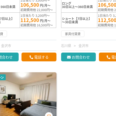
1日当たり 3,000円～
1日当たり 3,
ロング
106,500
106,50
円/月～
360日未満
30日以上～360日未満
初期費用他 22,000円～
初期費用他 2
1日当たり 3,200円～
1日当たり 3,
7日以上】
ショート【7日以上】
112,500
112,50
円/月～
満
～30日未満
初期費用他 16,500円～
初期費用他 1
賃貸
家具付賃貸
金沢市
石川県
金沢市
問合わせ
電話する
お問合わせ
電
ーン