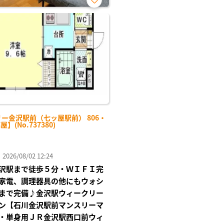
お気
に入
り登
録
ー金沢駅前（七ッ屋駅前） 806・
屋】(No.737380)
26/08/02 12:24
沢駅まで徒歩５分・ＷＩＦＩ完
家電、調理器具の他にもウォシ
まで完備♪金沢駅ウィークリー
ン【石川金沢駅前マンスリーマ
・単身用ＪＲ金沢駅西口前ウィ