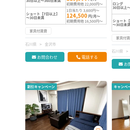
30日以上～360日未満
ロング
初期費用他 22,000円～
30日以上～
1日当たり 3,600円～
ショート【7日以上】
124,500
円/月～
～30日未満
ショート【
初期費用他 16,500円～
～30日未
家具付賃貸
家具付
石川県
金沢市
石川県
お問合わせ
電話する
お
割引キャンペーン
キャンペ