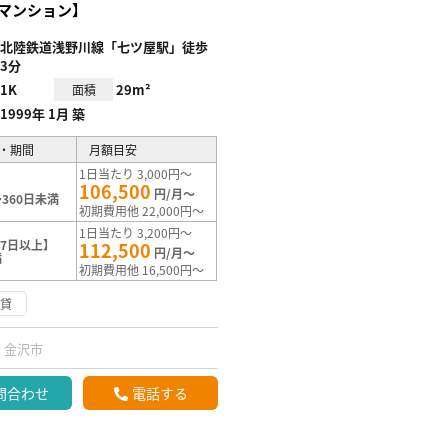
マンション】
北陸鉄道浅野川線「七ツ屋駅」徒歩
3分
1K
29m²
面積
1999年 1月 築
・期間
月額目安
1日当たり 3,000円～
106,500
円/月～
360日未満
初期費用他 22,000円～
1日当たり 3,200円～
7日以上】
112,500
円/月～
満
初期費用他 16,500円～
賃貸
金沢市
問合わせ
電話する