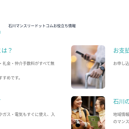
N
石川マンスリードットコムお役立ち情報
とは？
お支
・礼金・仲介手数料がすべて無
お申し
すすめです。
て
石川
やガス・電気もすぐに使え、入
地域情
のマン