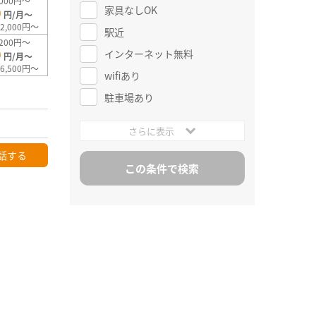
000円～
家具なしOK
0
円/月～
2,000円～
駅近
200円～
0
インターネット無料
円/月～
6,500円～
wifiあり
駐車場あり
さらに表示
話する