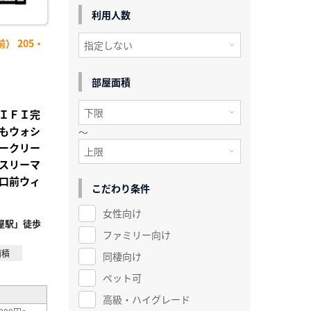
利用人数
） 205・
部屋面積
ＩＦＩ完
もウォシ
～
ークリー
スリーマ
口前ウィ
こだわり条件
女性向け
屋駅」徒歩
ファミリー向け
面積
同棲向け
ペット可
高級・ハイグレード