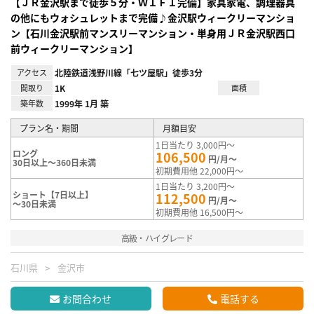
【ＪＲ金沢駅まで徒歩５分・ＷＩＦＩ完備】家具家電、調理器具
の他にもウォシュレットまで完備♪金沢駅ウィークリーマンショ
ン【石川金沢駅前マンスリーマンション・単身用ＪＲ金沢駅西口
前ウィークリーマンション】
アクセス
北陸鉄道浅野川線「七ツ屋駅」徒歩3分
間取り
1K
面積
築年数
1999年 1月 築
プラン名・期間
月額目安
1日当たり 3,000円～
ロング
106,500
円/月～
30日以上～360日未満
初期費用他 22,000円～
1日当たり 3,200円～
ショート【7日以上】
112,500
円/月～
～30日未満
初期費用他 16,500円～
高級・ハイグレード
石川県
金沢市
お問合わせ
電話する