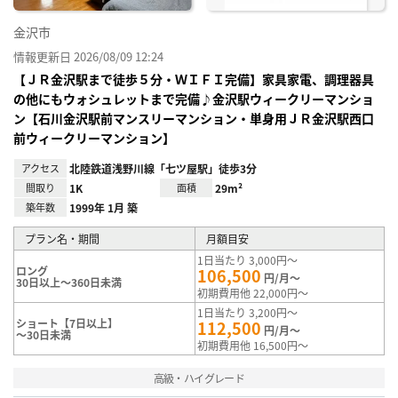
金沢市
情報更新日 2026/08/09 12:24
【ＪＲ金沢駅まで徒歩５分・ＷＩＦＩ完備】家具家電、調理器具
の他にもウォシュレットまで完備♪金沢駅ウィークリーマンショ
ン【石川金沢駅前マンスリーマンション・単身用ＪＲ金沢駅西口
前ウィークリーマンション】
アクセス
北陸鉄道浅野川線「七ツ屋駅」徒歩3分
間取り
1K
面積
29m²
築年数
1999年 1月 築
プラン名・期間
月額目安
1日当たり 3,000円～
ロング
106,500
円/月～
30日以上～360日未満
初期費用他 22,000円～
1日当たり 3,200円～
ショート【7日以上】
112,500
円/月～
～30日未満
初期費用他 16,500円～
高級・ハイグレード