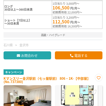
1日当たり 3,000円～
ロング
106,500
円/月～
30日以上～360日未満
初期費用他 22,000円～
1日当たり 3,200円～
ショート【7日以上】
112,500
円/月～
～30日未満
初期費用他 16,500円～
高級・ハイグレード
石川県
金沢市
お問合わせ
電話する
キャンペーン
Kマンスリー金沢駅前（七ッ屋駅前） 806・1K-【中部屋】
(No.737380)
お気
に入
り登
録