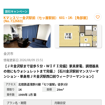
割引キャンペーン
Kマンスリー金沢駅前（七ッ屋駅前） 601・1K-【角部屋】
(No.712683)
お気
に入
り登
録
金沢市
情報更新日 2026/08/09 15:51
【ＪＲ金沢駅まで徒歩５分・ＷＩＦＩ完備】家具家電、調理器具
の他にもウォシュレットまで完備♪【石川金沢駅前マンスリーマ
ンション・単身用ＪＲ金沢駅西口前ウィークリーマンション】
アクセス
北陸鉄道浅野川線「七ツ屋駅」徒歩3分
間取り
1K
面積
29m²
築年数
1999年 1月 築
プラン名・期間
月額目安