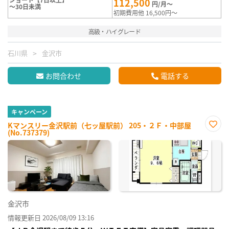
112,500
円/月～
～30日未満
初期費用他 16,500円～
高級・ハイグレード
石川県
金沢市
お問合わせ
電話する
キャンペーン
Kマンスリー金沢駅前（七ッ屋駅前） 205・２Ｆ・中部屋
(No.737379)
お気
に入
り登
録
金沢市
情報更新日 2026/08/09 13:16