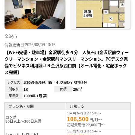
に入
り登
録
金沢市
情報更新日 2026/08/09 13:16
【Wi-Fi完備・駐車場】金沢駅徒歩４分 人気石川金沢駅前ウィー
クリーマンション・金沢駅前マンスリーマンション。PCデスク完
備でビジネス利用🆗ＪＲ金沢駅西口前【オール電化・宅配ボック
ス完備】
アクセス
北陸鉄道浅野川線「七ツ屋駅」徒歩3分
間取り
1K
面積
29m²
築年数
1999年 1月 築
プラン名・期間
月額目安
1日当たり 3,000円～
ロング
106,500
円/月～
30日以上～360日未満
初期費用他 22,000円～
1日当たり 3,200円～
ショート【7日以上】