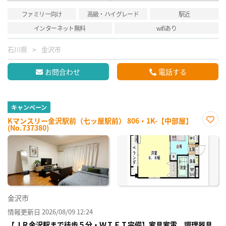
ファミリー向け
高級・ハイグレード
駅近
インターネット無料
wifiあり
石川県
金沢市
お問合わせ
電話する
キャンペーン
Kマンスリー金沢駅前（七ッ屋駅前） 806・1K-【中部屋】
(No.737380)
お気
に入
り登
録
金沢市
情報更新日 2026/08/09 12:24
【ＪＲ金沢駅まで徒歩５分・ＷＩＦＩ完備】家具家電、調理器具