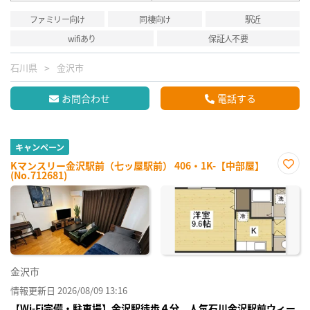
ファミリー向け
同棲向け
駅近
wifiあり
保証人不要
石川県
金沢市
お問合わせ
電話する
キャンペーン
Kマンスリー金沢駅前（七ッ屋駅前） 406・1K-【中部屋】
(No.712681)
お気
に入
り登
録
金沢市
情報更新日 2026/08/09 13:16
【Wi-Fi完備・駐車場】金沢駅徒歩４分 人気石川金沢駅前ウィー