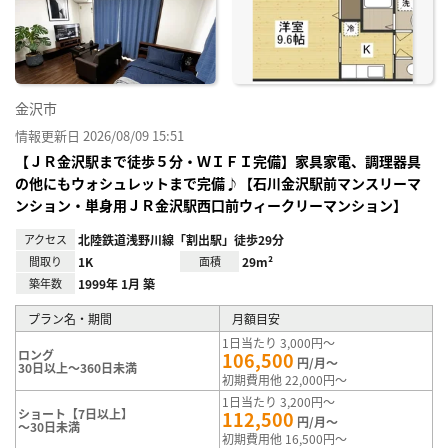
り登
録
金沢市
情報更新日 2026/08/09 15:51
【ＪＲ金沢駅まで徒歩５分・ＷＩＦＩ完備】家具家電、調理器具
の他にもウォシュレットまで完備♪【石川金沢駅前マンスリーマ
ンション・単身用ＪＲ金沢駅西口前ウィークリーマンション】
アクセス
北陸鉄道浅野川線「割出駅」徒歩29分
間取り
1K
面積
29m²
築年数
1999年 1月 築
プラン名・期間
月額目安
1日当たり 3,000円～
ロング
106,500
円/月～
30日以上～360日未満
初期費用他 22,000円～
1日当たり 3,200円～
ショート【7日以上】
112,500
円/月～
～30日未満
初期費用他 16,500円～