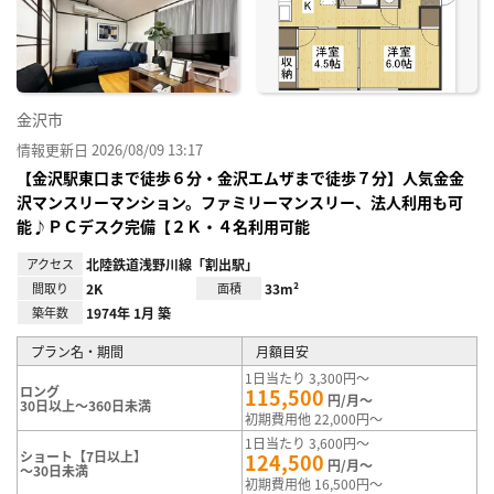
り登
録
金沢市
情報更新日 2026/08/09 13:17
【金沢駅東口まで徒歩６分・金沢エムザまで徒歩７分】人気金金
沢マンスリーマンション。ファミリーマンスリー、法人利用も可
能♪ＰＣデスク完備【２Ｋ・４名利用可能
アクセス
北陸鉄道浅野川線「割出駅」
間取り
2K
面積
33m²
築年数
1974年 1月 築
プラン名・期間
月額目安
1日当たり 3,300円～
ロング
115,500
円/月～
30日以上～360日未満
初期費用他 22,000円～
1日当たり 3,600円～
ショート【7日以上】
124,500
円/月～
～30日未満
初期費用他 16,500円～