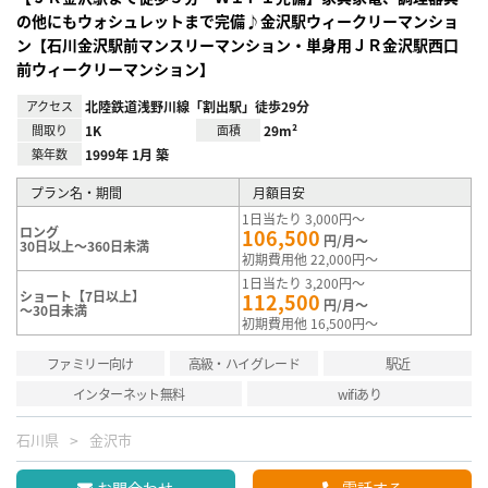
の他にもウォシュレットまで完備♪金沢駅ウィークリーマンショ
ン【石川金沢駅前マンスリーマンション・単身用ＪＲ金沢駅西口
前ウィークリーマンション】
アクセス
北陸鉄道浅野川線「割出駅」徒歩29分
間取り
1K
面積
29m²
築年数
1999年 1月 築
プラン名・期間
月額目安
1日当たり 3,000円～
ロング
106,500
円/月～
30日以上～360日未満
初期費用他 22,000円～
1日当たり 3,200円～
ショート【7日以上】
112,500
円/月～
～30日未満
初期費用他 16,500円～
ファミリー向け
高級・ハイグレード
駅近
インターネット無料
wifiあり
石川県
金沢市
お問合わせ
電話する