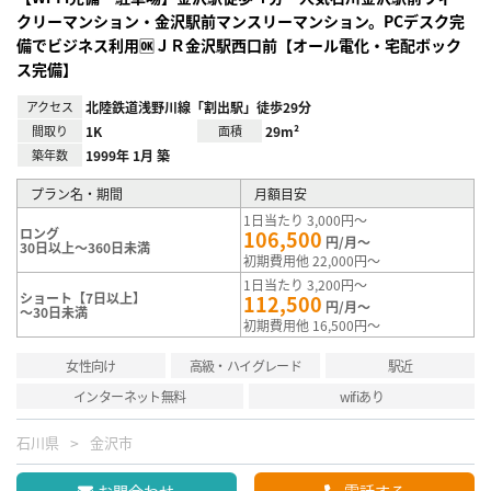
クリーマンション・金沢駅前マンスリーマンション。PCデスク完
備でビジネス利用🆗ＪＲ金沢駅西口前【オール電化・宅配ボック
ス完備】
アクセス
北陸鉄道浅野川線「割出駅」徒歩29分
間取り
1K
面積
29m²
築年数
1999年 1月 築
プラン名・期間
月額目安
1日当たり 3,000円～
ロング
106,500
円/月～
30日以上～360日未満
初期費用他 22,000円～
1日当たり 3,200円～
ショート【7日以上】
112,500
円/月～
～30日未満
初期費用他 16,500円～
女性向け
高級・ハイグレード
駅近
インターネット無料
wifiあり
石川県
金沢市
お問合わせ
電話する