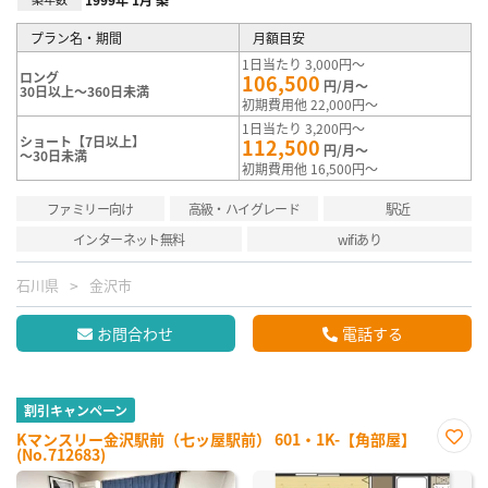
プラン名・期間
月額目安
1日当たり 3,000円～
ロング
106,500
円/月～
30日以上～360日未満
初期費用他 22,000円～
1日当たり 3,200円～
ショート【7日以上】
112,500
円/月～
～30日未満
初期費用他 16,500円～
ファミリー向け
高級・ハイグレード
駅近
インターネット無料
wifiあり
石川県
金沢市
お問合わせ
電話する
割引キャンペーン
Kマンスリー金沢駅前（七ッ屋駅前） 601・1K-【角部屋】
(No.712683)
お気
に入