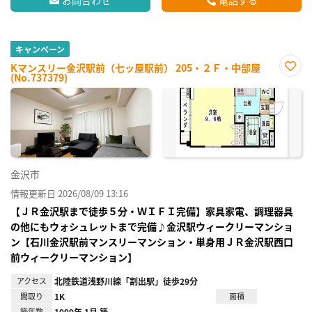
キャンペーン
Kマンスリー金沢駅前（七ッ屋駅前） 205・２Ｆ・中部屋
(No.737379)
お気
に入
り登
録
金沢市
情報更新日 2026/08/09 13:16
【ＪＲ金沢駅まで徒歩５分・ＷＩＦＩ完備】家具家電、調理器具
の他にもウォシュレットまで完備♪金沢駅ウィークリーマンショ
ン【石川金沢駅前マンスリーマンション・単身用ＪＲ金沢駅西口
前ウィークリーマンション】
アクセス
北陸鉄道浅野川線「割出駅」徒歩29分
間取り
1K
面積
築年数
1999年 1月 築